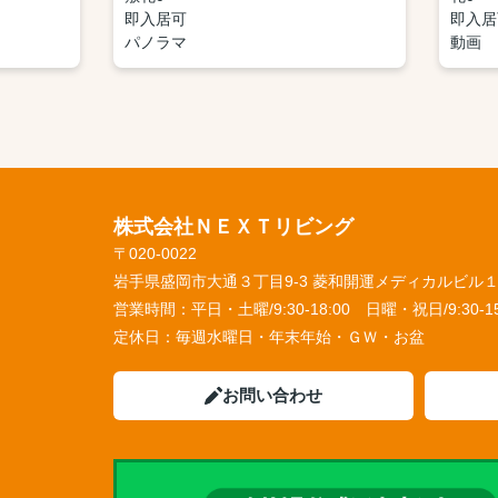
即入居可
即入居
パノラマ
動画
株式会社ＮＥＸＴリビング
〒020-0022
岩手県盛岡市大通３丁目9-3 菱和開運メディカルビル
営業時間：
平日・土曜/9:30-18:00 日曜・祝日/9:30-15
定休日：
毎週水曜日・年末年始・ＧＷ・お盆
お問い合わせ