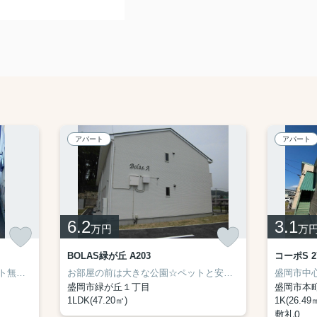
アパート
アパート
6.2
3.1
万円
万
BOLAS緑が丘 A203
コーポS 2
盛岡駅徒歩圏内の築浅物件！ネット無料☆
お部屋の前は大きな公園☆ペットと安心して暮らせる環境！
盛岡市緑が丘１丁目
盛岡市本
1LDK(47.20㎡)
1K(26.49
敷礼0