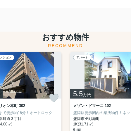
おすすめ物件
RECOMMEND
ンション
アパート
5.5
万円
オン本町 302
メゾン・ドマーニ 102
盛岡駅まで徒歩約15分！オートロック付きマンションです♪
本町通３丁目
盛岡市夕顔瀬町
4.00㎡)
1K(31.71㎡)
動画