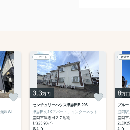
アパート
賃貸マ
3.3
8
万円
万円
センチュリーハウス津志田B 203
プルーリ
館向町の単身者向けアパート☆無料Wi-Fi有☆
津志田の1Kアパート。インターネット無料、駐車場1台付き♪
盛岡市津志田２７地割
盛岡市
1K(23.98㎡)
2LDK(5
敷礼0
礼0