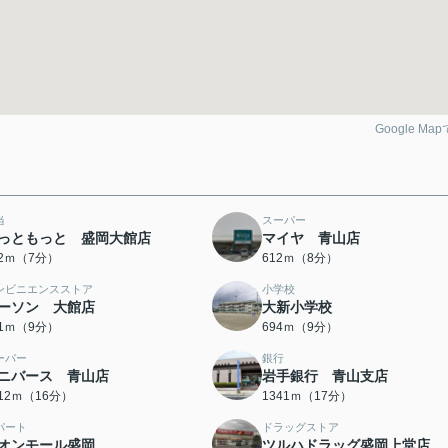
Google Ma
当
スーパー
っともっと 盛岡大館店
マイヤ 青山店
52ｍ（7分）
612ｍ（8分）
ンビニエンスストア
小学校
ーソン 大館店
大新小学校
51ｍ（9分）
694ｍ（9分）
ーパー
銀行
ニバース 青山店
岩手銀行 青山支店
212ｍ（16分）
1341ｍ（17分）
パート
ドラッグストア
オンモール盛岡
ツルハドラッグ盛岡上堂店