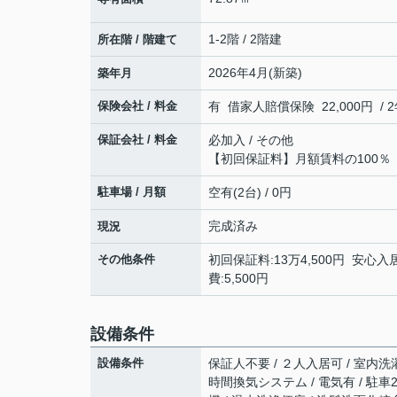
1-2階 / 2階建
所在階 / 階建て
2026年4月(新築)
築年月
保険会社 / 料金
有 借家人賠償保険 22,000円 / 
保証会社 / 料金
必加入 / その他
【初回保証料】月額賃料の100％
駐車場 / 月額
空有(2台) / 0円
完成済み
現況
その他条件
初回保証料:13万4,500円 安心入
費:5,500円
設備条件
設備条件
保証人不要 / ２人入居可 / 室内洗濯
時間換気システム / 電気有 / 駐車