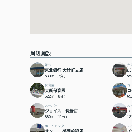
周辺施設
銀行
弁
東北銀行 大館町支店
ほ
530ｍ（7分）
5
保育園
コ
大新保育園
ロ
622ｍ（8分）
6
スーパー
ス
ジョイス 長橋店
ユ
880ｍ（11分）
1
ホームセンター
デ
サンデー 盛岡前潟店
イ