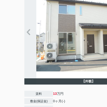
【外観】
13
万円
賃料
0ヶ月(-)
敷金(保証金)