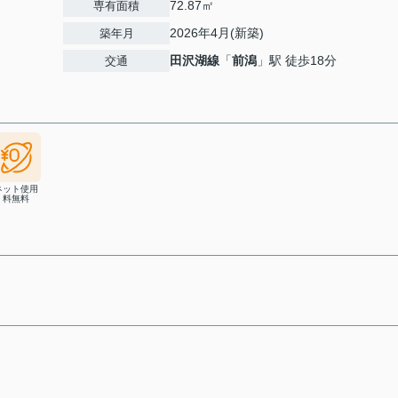
72.87㎡
専有面積
2026年4月(新築)
築年月
田沢湖線
「
前潟
」駅 徒歩18分
交通
ネット使用
料無料