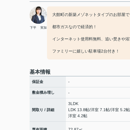
大館町の新築メゾネットタイプのお部屋で
都市ガスなので経済的！
下平 実加
インターネット使用料無料、追い焚きや浴室
ファミリーに嬉しい駐車場2台付き！
基本情報
-
保証金
敷金積み増し
-
3LDK
LDK 13.8帖
/
洋室 7.1帖
/
洋室 5.2帖
間取り / 詳細
洋室 4.2帖
72.87㎡
専有面積