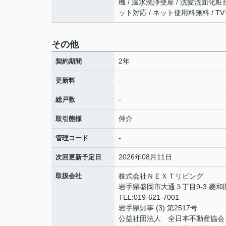
機 / 温水洗浄便座 / 洗髪洗面化粧台
ット対応 / ネット使用料無料 / T
その他
2年
契約期間
-
更新料
-
総戸数
仲介
取引態様
-
管理コード
2026年08月11日
次回更新予定日
取扱会社
株式会社ＮＥＸＴリビング
岩手県盛岡市大通３丁目9-3 菱
TEL:019-621-7001
岩手県知事 (3) 第2517号
公益社団法人 全日本不動産協会