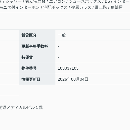
 / シャワー / 独立洗面台 / エアコン / シューズボックス / BS / インタ
Vモニタ付インターホン / 宅配ボックス / 複層ガラス / 最上階 / 角部屋
一般
賃貸区分
-
更新事務手数料
-
特優賃
103037103
物件番号
2026年08月04日
情報更新日
和開運メディカルビル１階