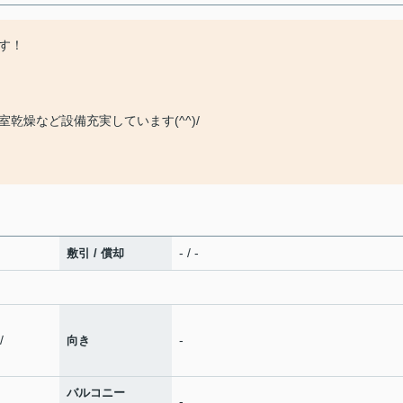
す！
乾燥など設備充実しています(^^)/
- / -
敷引 / 償却
/
-
向き
バルコニー
-