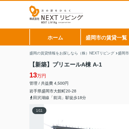
ホーム
盛岡市の賃貸一覧
盛岡の賃貸情報をお探しなら（株）NEXTリビング
盛岡市
【新築】プリエールA棟 A-1
13
万円
管理 / 共益費 4,500円
岩手県
盛岡市
大館町
20-28
田沢湖線「前潟」駅徒歩18分
1
/
11