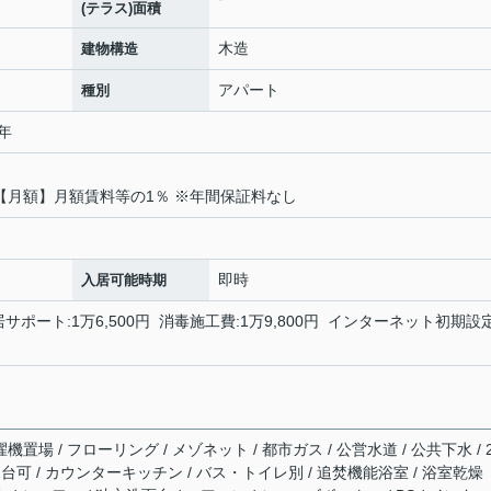
(テラス)面積
木造
建物構造
アパート
種別
2年
【月額】月額賃料等の1％ ※年間保証料なし
即時
入居可能時期
居サポート:1万6,500円 消毒施工費:1万9,800円 インターネット初期設
機置場 / フローリング / メゾネット / 都市ガス / 公営水道 / 公共下水 / 
2台可 / カウンターキッチン / バス・トイレ別 / 追焚機能浴室 / 浴室乾燥