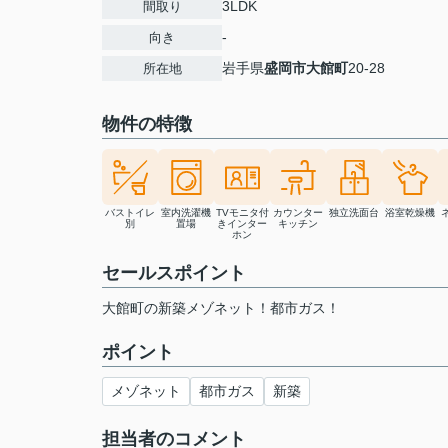
3LDK
間取り
-
向き
岩手県
盛岡市
大館町
20-28
所在地
物件の特徴
バストイレ
室内洗濯機
TVモニタ付
カウンター
独立洗面台
浴室乾燥機
別
置場
きインター
キッチン
ホン
セールスポイント
大館町の新築メゾネット！都市ガス！
ポイント
メゾネット
都市ガス
新築
担当者のコメント