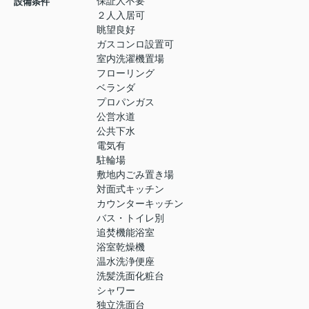
保証人不要
設備条件
２人入居可
眺望良好
ガスコンロ設置可
室内洗濯機置場
フローリング
ベランダ
プロパンガス
公営水道
公共下水
電気有
駐輪場
敷地内ごみ置き場
対面式キッチン
カウンターキッチン
バス・トイレ別
追焚機能浴室
浴室乾燥機
温水洗浄便座
洗髪洗面化粧台
シャワー
独立洗面台