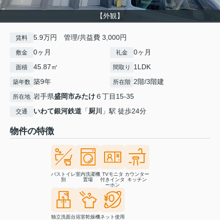
【外観】
5.9万円 管理/共益費 3,000円
賃料
0ヶ月
0ヶ月
敷金
礼金
45.87㎡
1LDK
面積
間取り
築9年
2階/3階建
築年数
所在階
岩手県
盛岡市
みたけ
６丁目15-35
所在地
いわて銀河鉄道
「
厨川
」駅 徒歩24分
交通
物件の特徴
バストイレ
室内洗濯機
TVモニタ
カウンター
別
置場
付きインタ
キッチン
ーホン
独立洗面台
浴室乾燥機
ネット使用