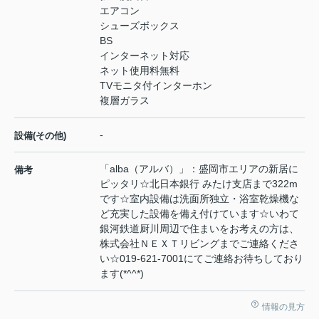
エアコン
シューズボックス
BS
インターネット対応
ネット使用料無料
TVモニタ付インターホン
複層ガラス
-
設備(その他)
「alba（アルバ）」：盛岡市エリアの新居に
備考
ピッタリ☆北日本銀行 みたけ支店まで322m
です☆室内設備は洗面所独立・浴室乾燥機な
ど充実した設備を備え付けています☆いわて
銀河鉄道厨川周辺で住まいをお考えの方は、
株式会社ＮＥＸＴリビングまでご連絡くださ
い☆019-621-7001にてご連絡お待ちしており
ます(*^^*)
情報の見方