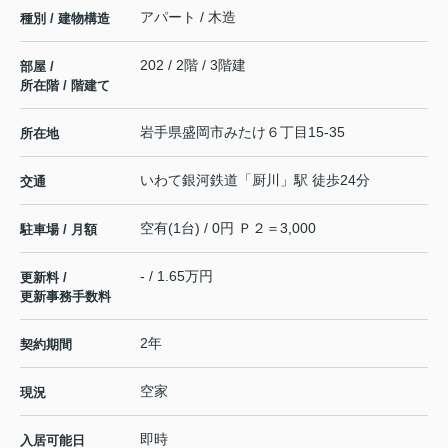
アパート / 木造
種別 / 建物構造
202 / 2階 / 3階建
部屋 /
所在階 / 階建て
岩手県
盛岡市
みたけ
６丁目15-35
所在地
いわて銀河鉄道
「
厨川
」駅 徒歩24分
交通
空有(1台) / 0円 Ｐ２＝3,000
駐車場 / 月額
- / 1.65万円
更新料 /
更新事務手数料
2年
契約期間
空家
現況
即時
入居可能日