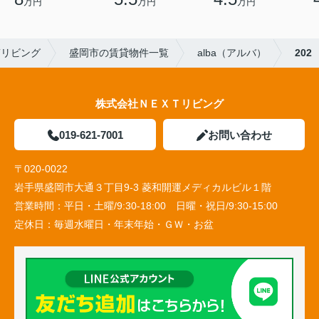
万円
万円
万円
Tリビング
盛岡市の賃貸物件一覧
alba（アルバ）
202
株式会社ＮＥＸＴリビング
019-621-7001
お問い合わせ
〒020-0022
岩手県盛岡市大通３丁目9-3 菱和開運メディカルビル１階
営業時間：
平日・土曜/9:30-18:00 日曜・祝日/9:30-15:00
定休日：
毎週水曜日・年末年始・ＧＷ・お盆