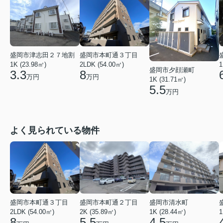
盛岡市本町通３丁目
盛岡市津志田２７地割
2LDK (54.00㎡)
1
1K (23.98㎡)
盛岡市夕顔瀬町
8
3.3
万円
万円
1K (31.71㎡)
5.5
万円
よく見られている物件
盛岡市本町通３丁目
盛岡市本町通２丁目
盛岡市清水町
2LDK (54.00㎡)
2K (35.89㎡)
1K (28.44㎡)
1
8
5.5
4.5