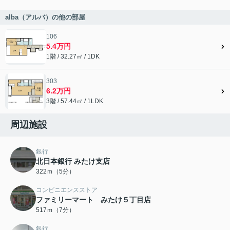
alba（アルバ）の他の部屋
106
5.4万円
1階 / 32.27㎡ / 1DK
303
6.2万円
3階 / 57.44㎡ / 1LDK
周辺施設
銀行
北日本銀行 みたけ支店
322ｍ（5分）
コンビニエンスストア
ファミリーマート みたけ５丁目店
517ｍ（7分）
銀行