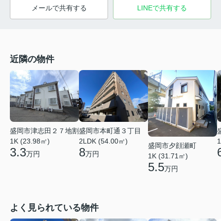
メールで共有する
LINEで共有する
近隣の物件
盛岡市本町通３丁目
盛岡市津志田２７地割
2LDK (54.00㎡)
1
1K (23.98㎡)
盛岡市夕顔瀬町
8
3.3
万円
万円
1K (31.71㎡)
5.5
万円
よく見られている物件