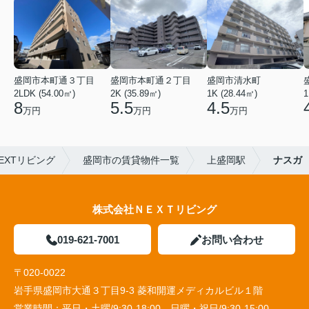
盛岡市本町通３丁目
盛岡市本町通２丁目
盛岡市清水町
2LDK (54.00㎡)
2K (35.89㎡)
1K (28.44㎡)
1
8
5.5
4.5
万円
万円
万円
EXTリビング
盛岡市の賃貸物件一覧
上盛岡駅
ナスガ
株式会社ＮＥＸＴリビング
019-621-7001
お問い合わせ
〒020-0022
岩手県盛岡市大通３丁目9-3 菱和開運メディカルビル１階
営業時間：
平日・土曜/9:30-18:00 日曜・祝日/9:30-15:00