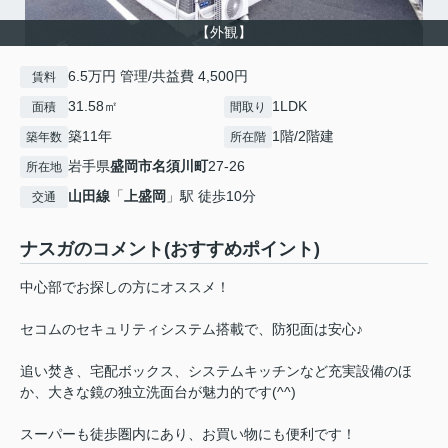
【外観】
6.5万円 管理/共益費 4,500円
賃料
31.58㎡
1LDK
面積
間取り
築11年
1階/2階建
築年数
所在階
岩手県
盛岡市
名須川町
27-26
所在地
山田線
「
上盛岡
」駅 徒歩10分
交通
ナスガのコメント(おすすめポイント)
中心部でお探しの方にオススメ！
セコムのセキュリティシステム搭載で、防犯面は安心♪
追い焚き、宅配ボックス、システムキッチンなど充実設備のほ
か、大きな鏡の独立洗面台が魅力的です(^^)
スーパーも徒歩圏内にあり、お買い物にも便利です！