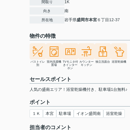
1K
間取り
南
向き
岩手県
盛岡市
本宮
６丁目12-37
所在地
物件の特徴
バストイレ
室内洗濯機
TVモニタ付
カウンター
独立洗面台
浴室乾燥機
別
置場
きインター
キッチン
ホン
セールスポイント
人気の盛南エリア！浴室乾燥機付き、駐車場1台無料♪
ポイント
１Ｋ
本宮
駐車場
イオン盛岡南
浴室乾燥
担当者のコメント