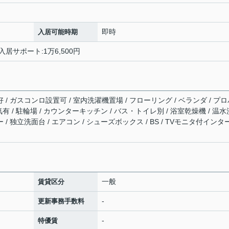
即時
入居可能時期
入居サポート:1万6,500円
好 / ガスコンロ設置可 / 室内洗濯機置場 / フローリング / ベランダ / プ
電気有 / 駐輪場 / カウンターキッチン / バス・トイレ別 / 浴室乾燥機 / 温水
 / 独立洗面台 / エアコン / シューズボックス / BS / TVモニタ付インタ
一般
賃貸区分
-
更新事務手数料
-
特優賃