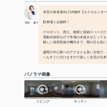
本宮の単身者向け1K物件【エクセルシオ
駐車場１台無料！
澤田 優子
クロゼット、押入、物置と収納スペースた
電動水抜栓なので冬場の水抜きがとっても
嬉しい浴室乾燥付機付きで、雨の日も気に
盛岡の中心部へのアクセスも良い立地で、4
へもすぐに行けますので楽しく生活が出来ますね
パノラマ画像
リビング
キッチン