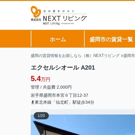
ホーム
盛岡市の賃貸一覧
盛岡の賃貸情報をお探しなら（株）NEXTリビング
盛岡市
エクセルシオール A201
5.4
万円
管理 / 共益費 2,000円
岩手県
盛岡市
本宮
６丁目12-37
東北本線「仙北町」駅徒歩34分
1
/
20