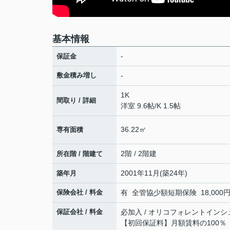
基本情報
-
保証金
敷金積み増し
-
1K
間取り / 詳細
洋室 9.6帖
/
K 1.5帖
36.22㎡
専有面積
2階 / 2階建
所在階 / 階建て
2001年11月(築24年)
築年月
保険会社 / 料金
有 全管協少額短期保険 18,000円 
保証会社 / 料金
必加入 / オリコフォレントインシ
【初回保証料】月額賃料の100％