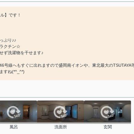
ール】です！
っぷり♪♪
ラクチン☆
せず洗濯物を干せます♪
6号線へもすぐに出れますので盛岡南イオンや、東北最大のTSUTAYA
(*^_^*)
風呂
洗面所
玄関