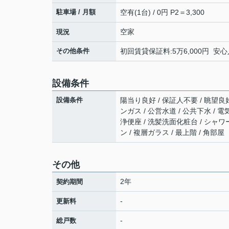
駐車場 / 月額
空有(1台) / 0円 P2＝3,300
空家
現況
その他条件
初回賃貸保証料:5万6,000円 安心
設備条件
設備条件
陽当り良好 / 保証人不要 / 眺望良
ンガス / 公営水道 / 公共下水 / 
浄便座 / 洗髪洗面化粧台 / シャワー
ン / 複層ガラス / 最上階 / 角部屋
その他
2年
契約期間
-
更新料
-
総戸数