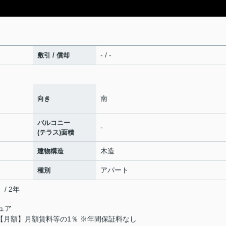
- / -
敷引 / 償却
南
向き
バルコニー
-
(テラス)面積
木造
建物構造
アパート
種別
/ 2年
ュア
【月額】月額賃料等の1％ ※年間保証料なし