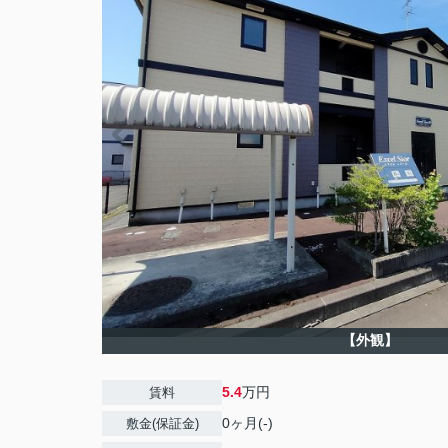
【外観】
5.4
万円
賃料
0ヶ月(-)
敷金(保証金)