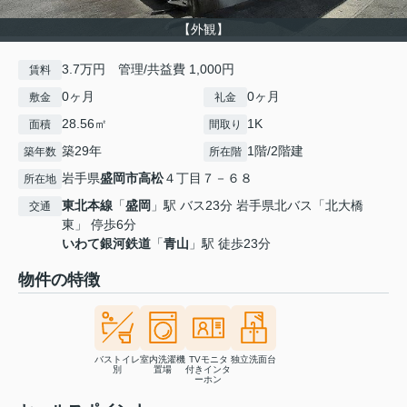
【外観】
3.7万円 管理/共益費 1,000円
賃料
0ヶ月
0ヶ月
敷金
礼金
28.56㎡
1K
面積
間取り
築29年
1階/2階建
築年数
所在階
岩手県
盛岡市
高松
４丁目７－６８
所在地
東北本線
「
盛岡
」駅 バス23分 岩手県北バス「北大橋
交通
東」 停歩6分
いわて銀河鉄道
「
青山
」駅 徒歩23分
物件の特徴
バストイレ
室内洗濯機
TVモニタ
独立洗面台
別
置場
付きインタ
ーホン