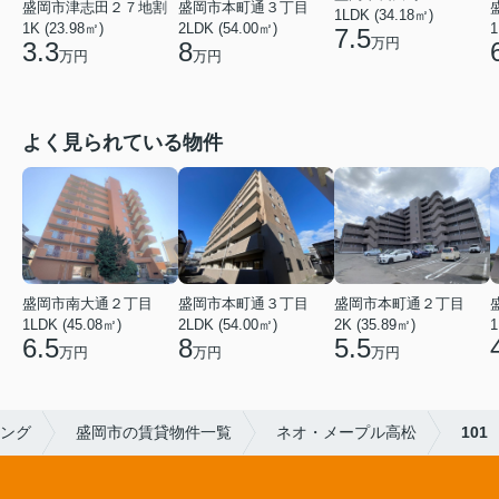
盛岡市本町通３丁目
盛岡市津志田２７地割
1LDK (34.18㎡)
2LDK (54.00㎡)
1
1K (23.98㎡)
7.5
万円
8
3.3
万円
万円
よく見られている物件
盛岡市本町通３丁目
盛岡市南大通２丁目
盛岡市本町通２丁目
2LDK (54.00㎡)
1LDK (45.08㎡)
2K (35.89㎡)
1
8
6.5
5.5
万円
万円
万円
ビング
盛岡市の賃貸物件一覧
ネオ・メープル高松
101