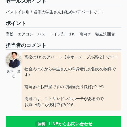
セールスポイント
バストイレ別！岩手大学生さんお勧めのアパートです！
ポイント
高松
エアコン
バス
トイレ別
1Ｋ
南向き
独立洗面台
担当者のコメント
高松の1Ｋのアパート【ネオ・メープル高松】です！
社会人の方から学生さんの単身者にお勧めの物件で
周本 篤
す♪
志
南向きのお部屋ですので陽当たり良好(*^_^*)
周辺には、ニトリやドンキホーテがあるので
お買い物にも便利です!(^^)!
LINEからお問い合わせ
無料