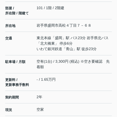
101 / 1階 / 2階建
部屋 /
所在階 / 階建て
岩手県
盛岡市
高松
４丁目７－６８
所在地
東北本線
「
盛岡
」駅 バス23分 岩手県北バス
交通
「北大橋東」 停歩6分
いわて銀河鉄道
「
青山
」駅 徒歩23分
空有(1台) / 3,300円 (税込) ※空き要確認 先
駐車場 / 月額
着順
- / 1.65万円
更新料 /
更新事務手数料
2年
契約期間
空家
現況