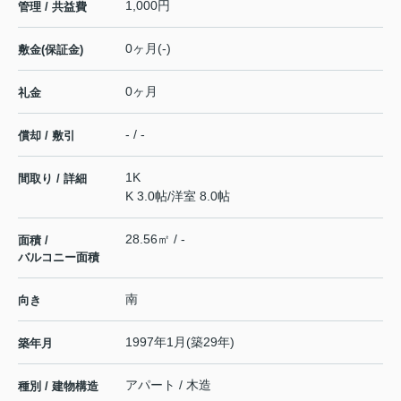
1,000円
管理 / 共益費
0ヶ月(-)
敷金(保証金)
0ヶ月
礼金
- / -
償却 / 敷引
1K
間取り / 詳細
K 3.0帖
/
洋室 8.0帖
28.56㎡ / -
面積 /
バルコニー面積
南
向き
1997年1月(築29年)
築年月
アパート / 木造
種別 / 建物構造