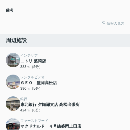
備考
情報の見方
周辺施設
インテリア
ニトリ 盛岡店
383ｍ（5分）
レンタルビデオ
ＧＥＯ 盛岡高松店
390ｍ（5分）
銀行
東北銀行 夕顔瀬支店 高松出張所
424ｍ（6分）
ファーストフード
マクドナルド ４号線盛岡上田店