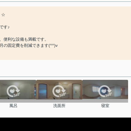
】☆
です♪
、便利な設備も満載です。
の固定費を削減できます(^^)v
風呂
洗面所
寝室