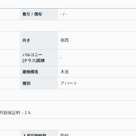
- / -
敷引 / 償却
南西
向き
バルコニー
-
(テラス)面積
木造
建物構造
アパート
種別
月額保証料：1％
即時
入居可能時期