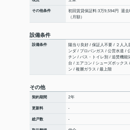
その他条件
初回賃貸保証料:3万9,594円 退去
（月額）
設備条件
設備条件
陽当り良好 / 保証人不要 / ２人入
ンダ / プロパンガス / 公営水道 /
チン / バス・トイレ別 / 追焚機能浴
台 / エアコン / シューズボックス
ン / 複層ガラス / 最上階
その他
2年
契約期間
-
更新料
-
総戸数
仲介