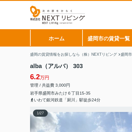
ホーム
盛岡市の賃貸一覧
盛岡の賃貸情報をお探しなら（株）NEXTリビング
盛岡市
alba（アルバ） 303
6.2
万円
管理 / 共益費 3,000円
岩手県
盛岡市
みたけ
６丁目15-35
いわて銀河鉄道「厨川」駅徒歩24分
1
/
27