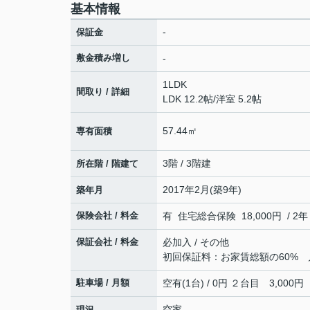
基本情報
-
保証金
敷金積み増し
-
1LDK
間取り / 詳細
LDK 12.2帖
/
洋室 5.2帖
57.44㎡
専有面積
3階 / 3階建
所在階 / 階建て
2017年2月(築9年)
築年月
保険会社 / 料金
有 住宅総合保険 18,000円 / 2年
保証会社 / 料金
必加入 / その他
初回保証料：お家賃総額の60% 
駐車場 / 月額
空有(1台) / 0円 ２台目 3,000円
空家
現況