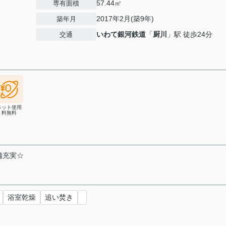
57.44㎡
専有面積
2017年2月(築9年)
築年月
いわて銀河鉄道
「
厨川
」駅 徒歩24分
交通
ネット使用
料無料
備充実☆
浴室乾燥
追い焚き