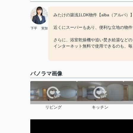
みたけの築浅1LDK物件【alba（アルバ）
近くにスーパーもあり、便利な立地の物件
下平 実加
さらに、浴室乾燥機や追い焚き給湯などの
インターネット無料で使用できるのも、毎月
パノラマ画像
リビング
キッチン