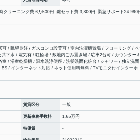
時クリーニング費:6万500円 鍵セット費:3,300円 緊急サポート24:990
居可 / 眺望良好 / ガスコンロ設置可 / 室内洗濯機置場 / フローリング / 
 公共下水 / 電気有 / 駐輪場 / 敷地内ごみ置き場 / 駐車2台可 / カウンター
室 / 浴室乾燥機 / 温水洗浄便座 / 洗髪洗面化粧台 / シャワー / 独立洗面
 / BS / インターネット対応 / ネット使用料無料 / TVモニタ付インターホ
一般
賃貸区分
1.65万円
更新事務手数料
-
特優賃
31032346