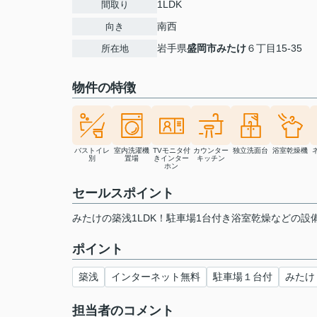
1LDK
間取り
南西
向き
岩手県
盛岡市
みたけ
６丁目15-35
所在地
物件の特徴
バストイレ
室内洗濯機
TVモニタ付
カウンター
独立洗面台
浴室乾燥機
別
置場
きインター
キッチン
ホン
セールスポイント
みたけの築浅1LDK！駐車場1台付き浴室乾燥などの設
ポイント
築浅
インターネット無料
駐車場１台付
みたけ
担当者のコメント