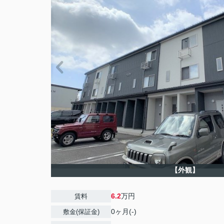
【外観】
6.2
万円
賃料
0ヶ月(-)
敷金(保証金)