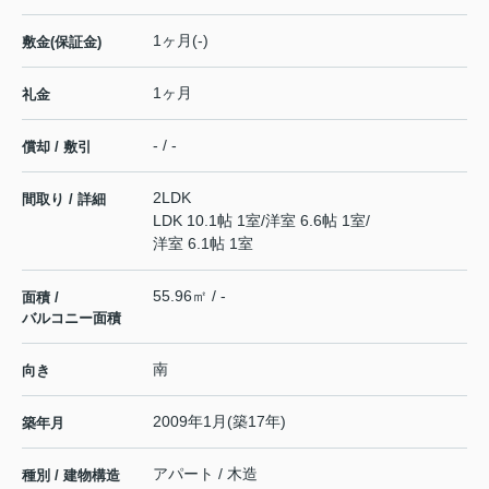
1ヶ月(-)
敷金(保証金)
1ヶ月
礼金
- / -
償却 / 敷引
2LDK
間取り / 詳細
LDK 10.1帖 1室
/
洋室 6.6帖 1室
/
洋室 6.1帖 1室
55.96㎡ / -
面積 /
バルコニー面積
南
向き
2009年1月(築17年)
築年月
アパート / 木造
種別 / 建物構造