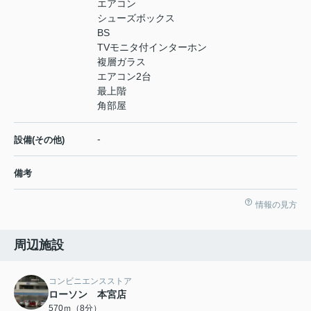
エアコン
シューズボックス
BS
TVモニタ付インターホン
複層ガラス
エアコン2台
最上階
角部屋
-
設備(その他)
備考
情報の見方
周辺施設
コンビニエンスストア
ローソン 本宮店
570ｍ（8分）