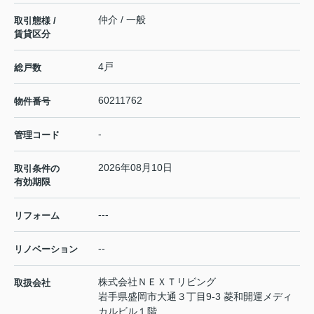
仲介 / 一般
取引態様 /
賃貸区分
4戸
総戸数
60211762
物件番号
-
管理コード
2026年08月10日
取引条件の
有効期限
---
リフォーム
--
リノベーション
株式会社ＮＥＸＴリビング
取扱会社
岩手県盛岡市大通３丁目9-3 菱和開運メディ
カルビル１階