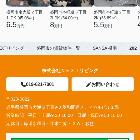
盛岡市本町通３丁目
盛岡市南大通２丁目
盛岡市本町通２丁目
2LDK (54.00㎡)
1LDK (45.08㎡)
2K (35.89㎡)
1
8
6.5
5.5
万円
万円
万円
XTリビング
盛岡市の賃貸物件一覧
SANSA 盛南
202
株式会社ＮＥＸＴリビング
019-621-7001
お問い合わせ
〒020-0022
岩手県盛岡市大通３丁目9-3 菱和開運メディカルビル１階
営業時間：
平日・土曜/9:30-18:00 日曜・祝日/9:30-15:00
定休日：
毎週水曜日・年末年始・ＧＷ・お盆