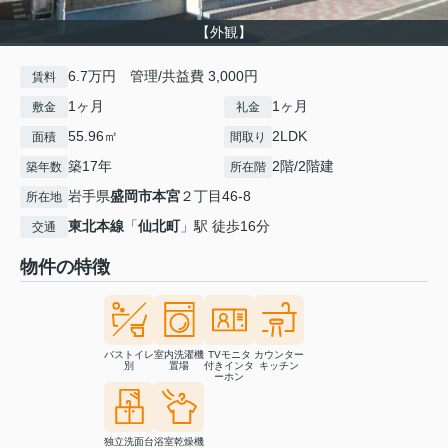
【外観】
6.7万円 管理/共益費 3,000円
賃料
1ヶ月
1ヶ月
敷金
礼金
55.96㎡
2LDK
面積
間取り
築17年
2階/2階建
築年数
所在階
岩手県
盛岡市
本宮
２丁目46-8
所在地
東北本線
「
仙北町
」駅 徒歩16分
交通
物件の特徴
バストイレ
室内洗濯機
TVモニタ
カウンター
別
置場
付きインタ
キッチン
ーホン
独立洗面台
浴室乾燥機