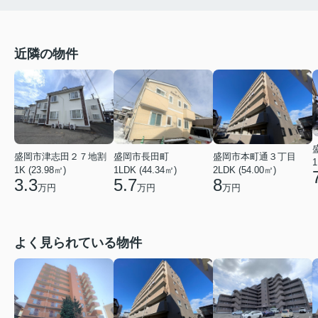
近隣の物件
盛岡市本町通３丁目
盛岡市長田町
盛岡市津志田２７地割
1
2LDK (54.00㎡)
1LDK (44.34㎡)
1K (23.98㎡)
8
5.7
3.3
万円
万円
万円
よく見られている物件