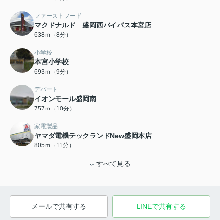
ファーストフード
マクドナルド 盛岡西バイパス本宮店
638ｍ（8分）
小学校
本宮小学校
693ｍ（9分）
デパート
イオンモール盛岡南
757ｍ（10分）
家電製品
ヤマダ電機テックランドNew盛岡本店
805ｍ（11分）
すべて見る
メールで共有する
LINEで共有する