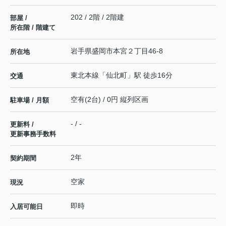
202 / 2階 / 2階建
部屋 /
所在階 / 階建て
岩手県
盛岡市
本宮
２丁目46-8
所在地
東北本線
「
仙北町
」駅 徒歩16分
交通
空有(2台) / 0円 縦列区画
駐車場 / 月額
- / -
更新料 /
更新事務手数料
2年
契約期間
空家
現況
即時
入居可能日