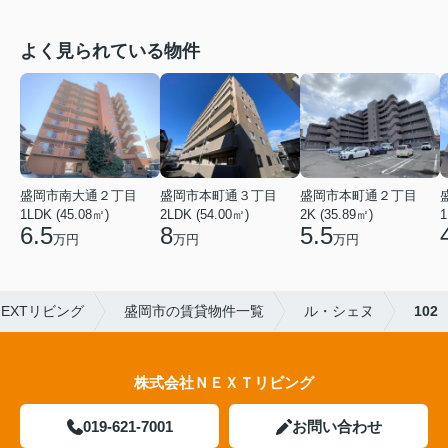
よく見られている物件
盛岡市本町通３丁目
盛岡市南大通２丁目
盛岡市本町通２丁目
2LDK (54.00㎡)
1LDK (45.08㎡)
2K (35.89㎡)
1
8
6.5
5.5
万円
万円
万円
EXTリビング
盛岡市の賃貸物件一覧
ル・シェヌ
102
株式会社ＮＥＸＴリビング
019-621-7001
お問い合わせ