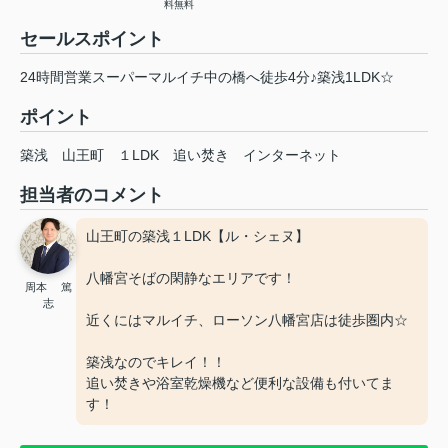
料無料
セールスポイント
24時間営業スーパーマルイチ中の橋へ徒歩4分♪築浅1LDK☆
ポイント
築浅
山王町
１LDK
追い焚き
インターネット
担当者のコメント
山王町の築浅１LDK【ル・シェヌ】
八幡宮そばの閑静なエリアです！
周本 篤
志
近くにはマルイチ、ローソン八幡宮店は徒歩圏内☆
築浅なのでキレイ！！
追い焚きや浴室乾燥機など便利な設備も付いてま
す！