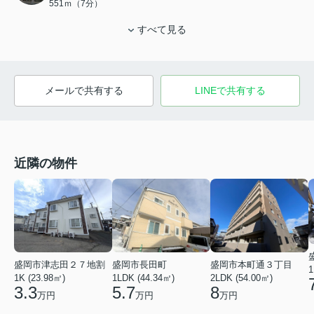
551ｍ（7分）
すべて見る
メールで共有する
LINEで共有する
近隣の物件
盛岡市本町通３丁目
盛岡市長田町
盛岡市津志田２７地割
1
2LDK (54.00㎡)
1LDK (44.34㎡)
1K (23.98㎡)
8
5.7
3.3
万円
万円
万円