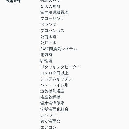
保証人不要
設備条件
２人入居可
室内洗濯機置場
フローリング
ベランダ
プロパンガス
公営水道
公共下水
24時間換気システム
電気有
駐輪場
IHクッキングヒーター
コンロ２口以上
システムキッチン
バス・トイレ別
追焚機能浴室
浴室乾燥機
温水洗浄便座
洗髪洗面化粧台
シャワー
独立洗面台
エアコン