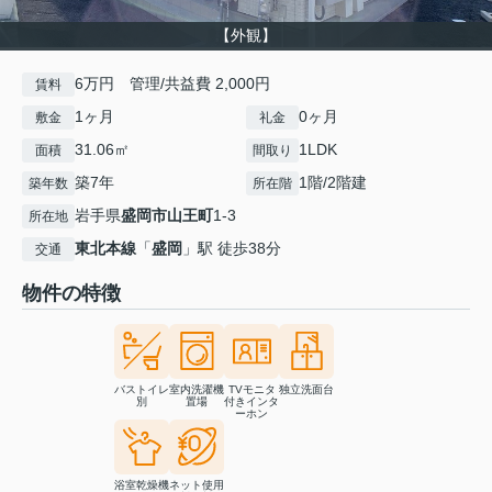
【外観】
6万円 管理/共益費 2,000円
賃料
1ヶ月
0ヶ月
敷金
礼金
31.06㎡
1LDK
面積
間取り
築7年
1階/2階建
築年数
所在階
岩手県
盛岡市
山王町
1-3
所在地
東北本線
「
盛岡
」駅 徒歩38分
交通
物件の特徴
バストイレ
室内洗濯機
TVモニタ
独立洗面台
別
置場
付きインタ
ーホン
浴室乾燥機
ネット使用