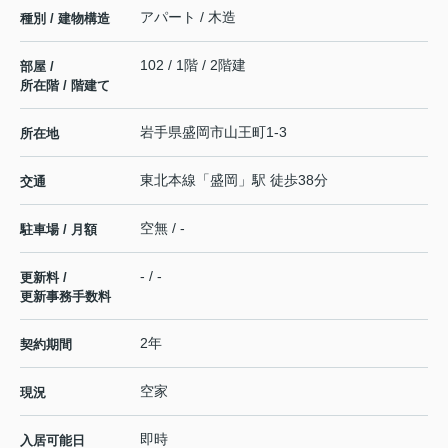
アパート / 木造
種別 / 建物構造
102 / 1階 / 2階建
部屋 /
所在階 / 階建て
岩手県
盛岡市
山王町
1-3
所在地
東北本線
「
盛岡
」駅 徒歩38分
交通
空無 / -
駐車場 / 月額
- / -
更新料 /
更新事務手数料
2年
契約期間
空家
現況
即時
入居可能日