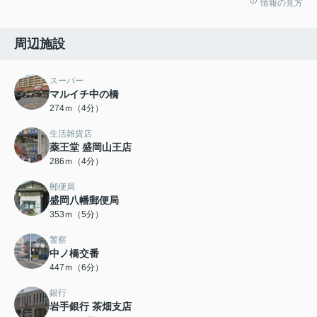
情報の見方
周辺施設
スーパー
マルイチ中の橋
274ｍ（4分）
生活雑貨店
薬王堂 盛岡山王店
286ｍ（4分）
郵便局
盛岡八幡郵便局
353ｍ（5分）
警察
中ノ橋交番
447ｍ（6分）
銀行
岩手銀行 茶畑支店