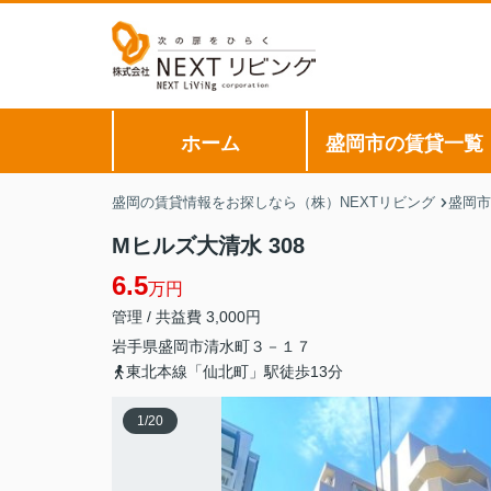
ホーム
盛岡市の賃貸一覧
盛岡の賃貸情報をお探しなら（株）NEXTリビング
盛岡市
Mヒルズ大清水 308
6.5
万円
管理 / 共益費 3,000円
岩手県
盛岡市
清水町
３－１７
東北本線「仙北町」駅徒歩13分
1
/
20