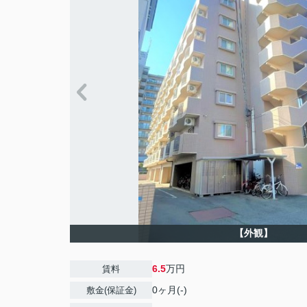
【外観】
6.5
万円
賃料
0ヶ月(-)
敷金(保証金)