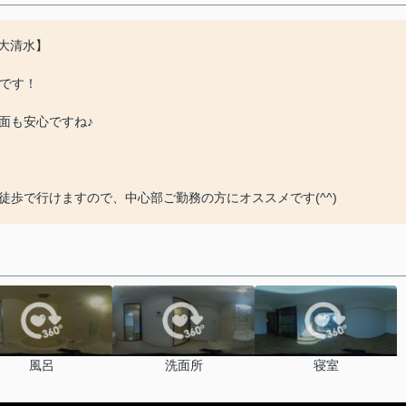
大清水】
きです！
面も安心ですね♪
歩で行けますので、中心部ご勤務の方にオススメです(^^)
風呂
洗面所
寝室