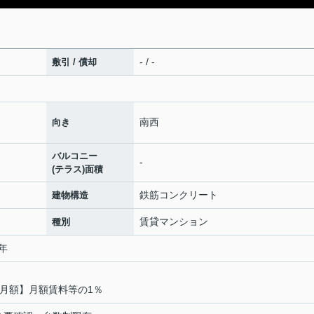
- / -
敷引 / 償却
南西
向き
バルコニー
-
(テラス)面積
鉄筋コンクリート
建物構造
賃貸マンション
種別
2年
【月額】月額賃料等の1％