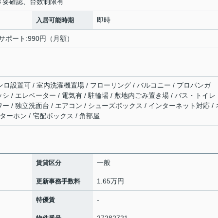
 ※空き要確認、台数制限有
即時
入居可能時期
急サポート:990円（月額）
ンロ設置可 / 室内洗濯機置場 / フローリング / バルコニー / プロパンガ
サッシ / エレベーター / 電気有 / 駐輪場 / 敷地内ごみ置き場 / バス・トイレ
ャワー / 独立洗面台 / エアコン / シューズボックス / インターネット対応 / 
ターホン / 宅配ボックス / 角部屋
一般
賃貸区分
1.65万円
更新事務手数料
-
特優賃
27282721