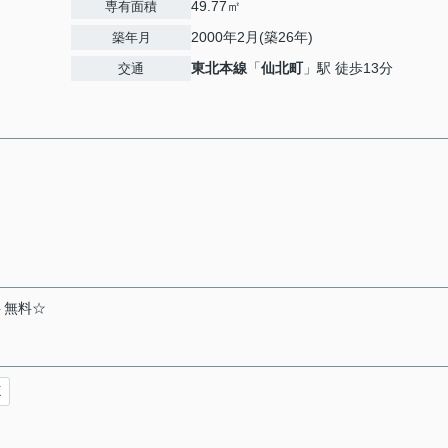
49.77㎡
専有面積
2000年2月(築26年)
築年月
東北本線
「
仙北町
」駅 徒歩13分
交通
ト無料☆
X