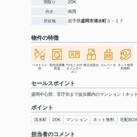
2DK
間取り
南西
向き
岩手県
盛岡市
清水町
３－１７
所在地
物件の特徴
バストイレ
室内洗濯機
TVモニタ付
独立洗面台
エレベータ
ネット使用
別
置場
きインター
ー
料無料
ホン
セールスポイント
盛岡中心部、官庁街まで徒歩圏内のマンション！ネッ
ポイント
清水町
2DK
マンション
ネット無料
宅配BO
担当者のコメント