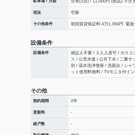
駐車場 / 月額
空有(1台) / 11,000円 (税込)
空家
現況
その他条件
初回賃貸保証料:4万1,394円 緊
設備条件
設備条件
保証人不要 / ２人入居可 / ガスコ
ス / 公営水道 / 公共下水 / 二重
別 / 温水洗浄便座 / 洗面台 / シ
ット使用料無料 / TVモニタ付イン
その他
2年
契約期間
-
更新料
-
総戸数
仲介