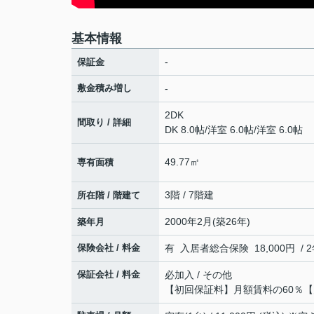
基本情報
-
保証金
敷金積み増し
-
2DK
間取り / 詳細
DK 8.0帖
/
洋室 6.0帖
/
洋室 6.0帖
49.77㎡
専有面積
3階 / 7階建
所在階 / 階建て
2000年2月(築26年)
築年月
保険会社 / 料金
有 入居者総合保険 18,000円 / 
保証会社 / 料金
必加入 / その他
【初回保証料】月額賃料の60％