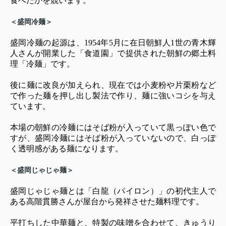
食べたかを競います。
＜盛岡冷麺＞
盛岡冷麺の起源は、1954年5月に在日朝鮮人1世の青木輝
人さんが開業した「食道園」で提供された朝鮮の郷土料
理「冷麺」です。
後に麺に改良が加えられ、現在では小麦粉や片栗粉など
で作った麺を押し出し製法で作り、麺に強いコシを与え
ています。
本場の朝鮮の冷麺にはそば粉が入っていて黒っぽい色で
すが、盛岡冷麺にはそば粉が入っていないので、白っぽ
く透明感がある麺になります。
＜盛岡じゃじゃ麺＞
盛岡じゃじゃ麺とは「白龍（パイロン）」の初代主人で
ある高階貫勝さんが屋台から発祥させた麺料理です。
平打ちした中華麺と、特製の味噌を合わせて、きゅうり