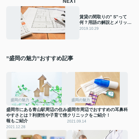
NEXT
賃貸の間取りの” S”って
何？用語の解説とメリット
のお話
2019.10.29
”盛岡の魅力”おすすめ記事
盛岡の魅力
盛岡の魅力
盛岡市にある青山駅周辺の住み
盛岡市周辺でおすすめの耳鼻科
やすさとは？利便性や子育て情
クリニックをご紹介！
報もご紹介
2021.09.14
2021.12.28