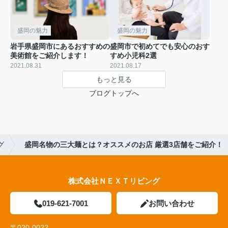
盛岡の魅力
盛岡の魅力
岩手県盛岡市にあるおすすめの
盛岡市で初めてでも安心のおす
美術館をご紹介します！
すめ小児科2選
2021.08.31
2021.08.17
もっと見る
ブログトップへ
グ
盛岡名物の三大麺とは？オススメのお店 厳選3店舗をご紹介！
株式会社ＮＥＸＴリビング
019-621-7001
お問い合わせ
〒020-0022