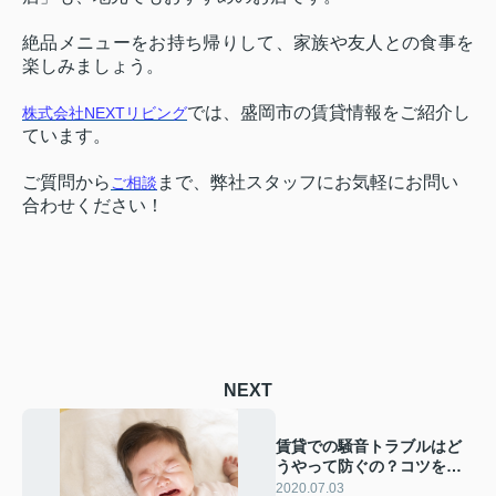
絶品メニューをお持ち帰りして、家族や友人との食事を
楽しみましょう。
では、盛岡市の賃貸情報をご紹介し
株式会社NEXTリビング
ています。
ご質問から
まで、弊社スタッフにお気軽にお問い
ご相談
合わせください！
NEXT
賃貸での騒音トラブルはど
うやって防ぐの？コツを解
説します
2020.07.03