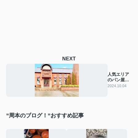
NEXT
人気エリア
のパン屋さ
ん
2024.10.04
”周本のブログ！”おすすめ記事