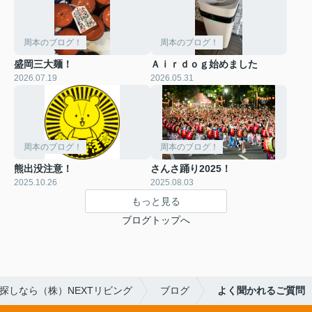
周本のブログ！
周本のブログ！
盛岡三大麺！
Ａｉｒｄｏｇ始めました
2026.07.19
2026.05.31
周本のブログ！
周本のブログ！
熊出没注意！
さんさ踊り2025！
2025.10.26
2025.08.03
もっと見る
ブログトップへ
探しなら（株）NEXTリビング
ブログ
よく聞かれるご質問