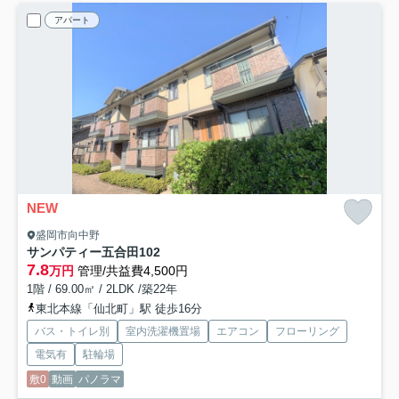
アパート
NEW
盛岡市向中野
サンパティー五合田
102
7.8
万円
管理/共益費4,500円
1階 / 69.00㎡ / 2LDK /築22年
東北本線「仙北町」駅 徒歩16分
バス・トイレ別
室内洗濯機置場
エアコン
フローリング
電気有
駐輪場
敷0
動画
パノラマ