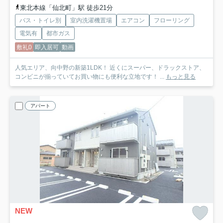
東北本線「仙北町」駅 徒歩21分
バス・トイレ別
室内洗濯機置場
エアコン
フローリング
電気有
都市ガス
敷礼0
即入居可
動画
人気エリア、向中野の新築1LDK！ 近くにスーパー、ドラックストア、
コンビニが揃っていてお買い物にも便利な立地です！ ...
もっと見る
アパート
NEW