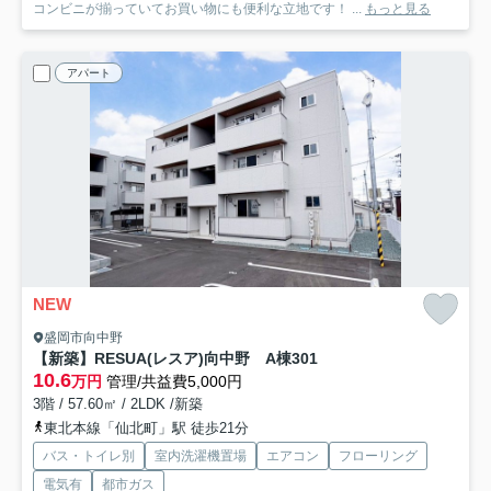
コンビニが揃っていてお買い物にも便利な立地です！ ...
もっと見る
アパート
NEW
盛岡市向中野
【新築】RESUA(レスア)向中野 A棟
301
10.6
万円
管理/共益費5,000円
3階 / 57.60㎡ / 2LDK /新築
東北本線「仙北町」駅 徒歩21分
バス・トイレ別
室内洗濯機置場
エアコン
フローリング
電気有
都市ガス