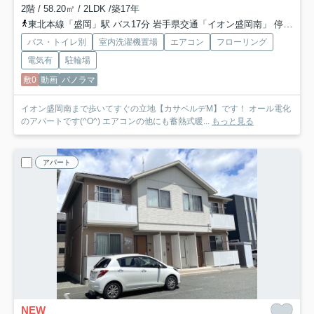
2階 / 58.20㎡ / 2LDK /築17年
東北本線「盛岡」駅 バス17分 岩手県交通「イオン盛岡南」 停歩2分
バス・トイレ別
室内洗濯機置場
エアコン
フローリング
電気有
駐輪場
敷0
動画
パノラマ
イオン盛岡南まで歩いてすぐの立地【カサベルデM】です！ オール電化
のアパートです(^O^) エアコンの他にも蓄熱式暖...
もっと見る
アパート
NEW