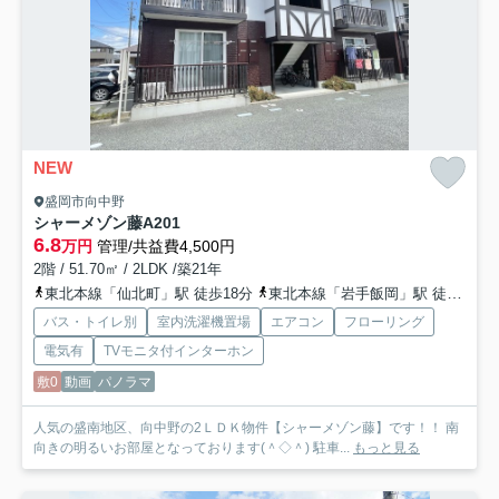
NEW
盛岡市向中野
シャーメゾン藤
A201
6.8
万円
管理/共益費4,500円
2階 / 51.70㎡ / 2LDK /築21年
東北本線「仙北町」駅 徒歩18分
東北本線「岩手飯岡」駅 徒歩42分
バス・トイレ別
室内洗濯機置場
エアコン
フローリング
電気有
TVモニタ付インターホン
敷0
動画
パノラマ
人気の盛南地区、向中野の2ＬＤＫ物件【シャーメゾン藤】です！！ 南
向きの明るいお部屋となっております(＾◇＾) 駐車...
もっと見る