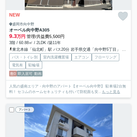
NEW
盛岡市向中野
オーベル向中野A
305
9.3
万円
管理/共益費5,500円
3階 / 60.88㎡ / 2LDK /築11年
東北本線「仙北町」駅 バス20分 岩手県交通「向中野5丁目」 停歩6分
バス・トイレ別
室内洗濯機置場
エアコン
フローリング
電気有
駐輪場
敷0
即入居可
動画
人気の盛南エリア・向中野のアパート【オーベル向中野】 駐車場2台無
料！ セコムのホームセキュリティも付いて防犯面も安...
もっと見る
アパート