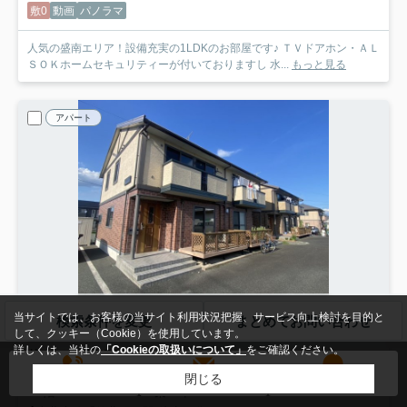
敷0
動画
パノラマ
人気の盛南エリア！設備充実の1LDKのお部屋です♪ ＴＶドアホン・ＡＬ
ＳＯＫホームセキュリティーが付いておりますし 水...
もっと見る
アパート
NEW
当サイトでは、お客様の当サイト利用状況把握、サービス向上検討を目的と
検索条件を変更
まとめてお問い合わせ
して、クッキー（Cookie）を使用しています。
盛岡市向中野
詳しくは、当社の
「Cookieの取扱いについて」
をご確認ください。
サニーハイツ
B102
9.5
万円
管理/共益費4,500円
閉じる
電話する
メールする
LINE
1-2階 / 98.92㎡ / 3LDK /築22年