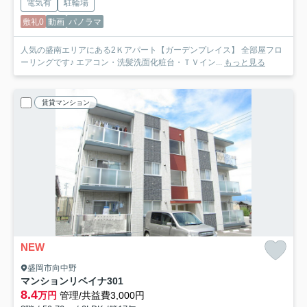
電気有
駐輪場
敷礼0
動画
パノラマ
人気の盛南エリアにある2Ｋアパート【ガーデンプレイス】 全部屋フロ
ーリングです♪ エアコン・洗髪洗面化粧台・ＴＶイン...
もっと見る
賃貸マンション
NEW
盛岡市向中野
マンションリベイナ
301
8.4
万円
管理/共益費3,000円