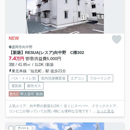
NEW
盛岡市向中野
【新築】RESUA(レスア)向中野 C棟
302
7.4
万円
管理/共益費5,000円
3階 / 41.85㎡ / 1LDK /新築
東北本線「仙北町」駅 徒歩21分
バス・トイレ別
室内洗濯機置場
エアコン
フローリング
電気有
都市ガス
敷礼0
即入居可
動画
人気エリア、向中野の新築1LDK！ 近くにスーパー、ドラックストア、
コンビニが揃っていてお買い物にも便利な立地です！ ...
もっと見る
アパート