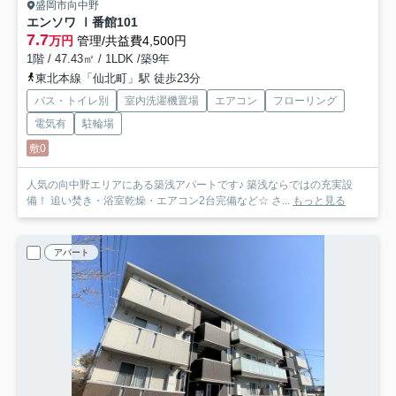
盛岡市向中野
エンソワ Ⅰ番館
101
7.7
万円
管理/共益費4,500円
1階 / 47.43㎡ / 1LDK /築9年
東北本線「仙北町」駅 徒歩23分
バス・トイレ別
室内洗濯機置場
エアコン
フローリング
電気有
駐輪場
敷0
人気の向中野エリアにある築浅アパートです♪ 築浅ならではの充実設
備！ 追い焚き・浴室乾燥・エアコン2台完備など☆ さ...
もっと見る
アパート