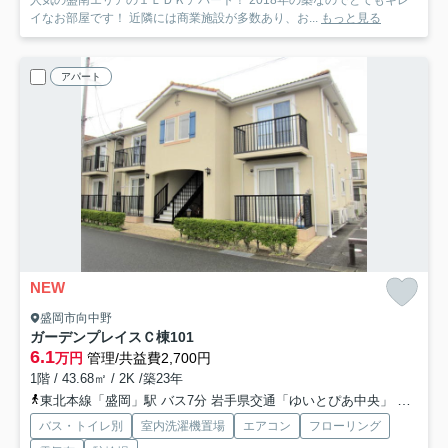
イなお部屋です！ 近隣には商業施設が多数あり、お...
もっと見る
アパート
NEW
盛岡市向中野
ガーデンプレイスＣ棟
101
6.1
万円
管理/共益費2,700円
1階 / 43.68㎡ / 2K /築23年
東北本線「盛岡」駅 バス7分 岩手県交通「ゆいとぴあ中央」 停歩7分
バス・トイレ別
室内洗濯機置場
エアコン
フローリング