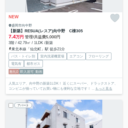
NEW
盛岡市向中野
【新築】RESUA(レスア)向中野 C棟
305
7.4
万円
管理/共益費5,000円
3階 / 42.79㎡ / 1LDK /新築
東北本線「仙北町」駅 徒歩21分
バス・トイレ別
室内洗濯機置場
エアコン
フローリング
電気有
都市ガス
敷礼0
即入居可
動画
人気エリア、向中野の新築1LDK！ 近くにスーパー、ドラックストア、
コンビニが揃っていてお買い物にも便利な立地です！ ...
もっと見る
アパート