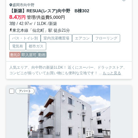
盛岡市向中野
【新築】RESUA(レスア)向中野 B棟
302
8.4
万円
管理/共益費5,000円
3階 / 42.97㎡ / 1LDK /新築
東北本線「仙北町」駅 徒歩21分
バス・トイレ別
室内洗濯機置場
エアコン
フローリング
電気有
都市ガス
敷礼0
即入居可
動画
人気エリア、向中野の新築1LDK！ 近くにスーパー、ドラックストア、
コンビニが揃っていてお買い物にも便利な立地です！ ...
もっと見る
アパート