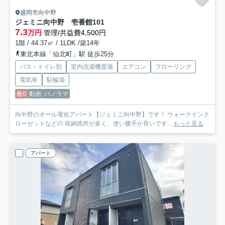
盛岡市向中野
ジェミニ向中野 壱番館
101
7.3
万円
管理/共益費4,500円
1階 / 44.37㎡ / 1LDK /築14年
東北本線「仙北町」駅 徒歩25分
バス・トイレ別
室内洗濯機置場
エアコン
フローリング
電気有
駐輪場
敷0
動画
パノラマ
向中野のオール電化アパート【ジェミニ向中野】です！ ウォークインク
ローゼットなどの 収納箇所が多く、使い勝手が良いです...
もっと見る
アパート