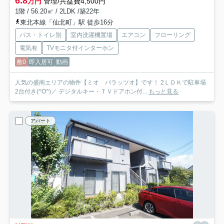
6.8
万円
管理/共益費4,500円
1階 / 56.20㎡ / 2LDK /築22年
東北本線「仙北町」駅 徒歩16分
バス・トイレ別
室内洗濯機置場
エアコン
フローリング
電気有
TVモニタ付インターホン
敷0
即入居可
動画
人気の盛南エリアの物件【ミオ パラッツオ】です！ 2ＬＤＫで駐車場
2台付き(^O^)／ デジタルキー・ＴＶドアホン付...
もっと見る
アパート