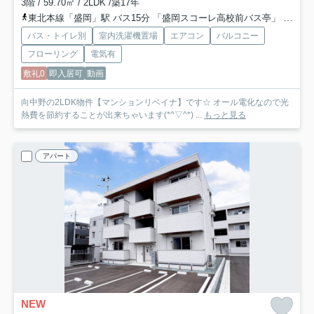
3階 / 59.70㎡ / 2LDK /築17年
東北本線「盛岡」駅 バス15分 「盛岡スコーレ高校前バス亭」 停歩7分
バス・トイレ別
室内洗濯機置場
エアコン
バルコニー
フローリング
電気有
敷礼0
即入居可
動画
向中野の2LDK物件【マンションリベイナ】です☆ オール電化なので光
熱費を節約することが出来ちゃいます(*^▽^*) ...
もっと見る
アパート
NEW