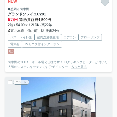
NEW
盛岡市向中野
グランドソレイユ
C201
8
万円
管理/共益費4,500円
2階 / 54.00㎡ / 2LDK /築22年
東北本線「仙北町」駅 徒歩24分
バス・トイレ別
室内洗濯機置場
エアコン
フローリング
電気有
TVモニタ付インターホン
敷0
向中野の2LDK！オール電化仕様です！ IHクッキングヒーターが付いた
人気のシステムキッチンです(^^)/ インター...
もっと見る
アパート