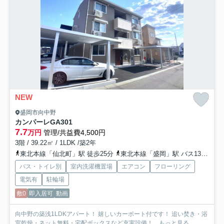
NEW
盛岡市向中野
カンパーレGA
301
7.7
万円
管理/共益費4,500円
3階 / 39.22㎡ / 1LDK /築2年
東北本線「仙北町」駅 徒歩25分
東北本線「盛岡」駅 バス13分 岩手県交通「向中野5丁目」 停歩5分
バス・トイレ別
室内洗濯機置場
エアコン
フローリング
電気有
駐輪場
敷0
即入居可
動画
向中野の築浅1LDKアパート！ 嬉しいカーポート付です！ 追い焚き・浴
室乾燥・ネット無料・宅配ボックスなど充実設備！...
もっと見る