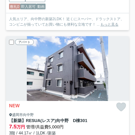
敷礼0
即入居可
動画
人気エリア、向中野の新築2LDK！ 近くにスーパー、ドラックストア、
コンビニが揃っていてお買い物にも便利な立地です！ ...
もっと見る
アパート
NEW
盛岡市向中野
【新築】RESUA(レスア)向中野 D棟
301
7.5
万円
管理/共益費5,000円
3階 / 44.17㎡ / 1LDK /新築