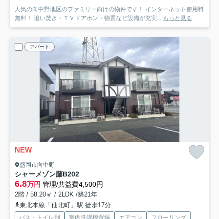
人気の向中野地区のファミリー向けの物件です！ インターネット使用料
無料！ 追い焚き・ＴＶドアホン・物置など設備が充実...
もっと見る
アパート
NEW
盛岡市向中野
シャーメゾン藤
B202
6.8
万円
管理/共益費4,500円
2階 / 58.20㎡ / 2LDK /築21年
東北本線「仙北町」駅 徒歩17分
バス・トイレ別
室内洗濯機置場
エアコン
フローリング