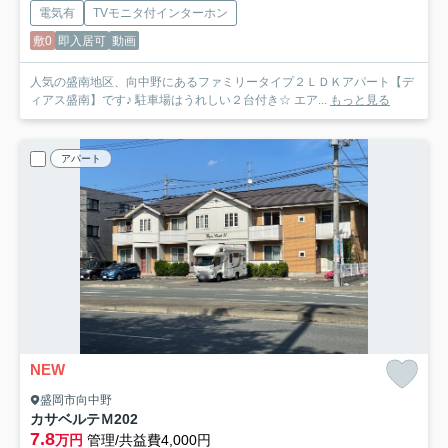
電気有
TVモニタ付インターホン
敷0
即入居可
動画
人気の盛南地区、向中野にあるファミリータイプ２ＬＤＫアパート【デ
ィアス盛南】です♪ 駐車場はうれしい２台付き☆ エア...
もっと見る
アパート
NEW
盛岡市向中野
カサベルテＭ
202
7.8
万円
管理/共益費4,000円