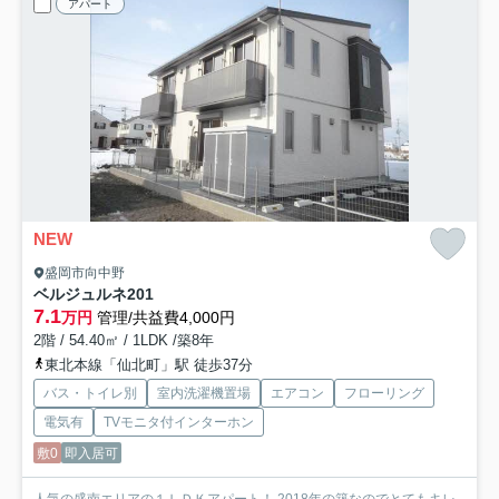
アパート
NEW
盛岡市向中野
ベルジュルネ
201
7.1
万円
管理/共益費4,000円
2階 / 54.40㎡ / 1LDK /築8年
東北本線「仙北町」駅 徒歩37分
バス・トイレ別
室内洗濯機置場
エアコン
フローリング
電気有
TVモニタ付インターホン
敷0
即入居可
人気の盛南エリアの１ＬＤＫアパート！ 2018年の築なのでとてもキレ