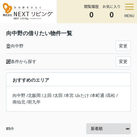
閲覧履歴
お気に入り
0
0
MENU
向中野の借りたい物件一覧
向中野
変更
条件から探す
変更
おすすめのエリア
向中野
/
北飯岡
/
上田
/
太田
/
本宮
/
みたけ
/
本町通
/
高松
/
南仙北
/
前九年
85
件