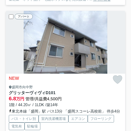
アパート
NEW
盛岡市向中野
グリッターヴィヴィ
D101
6.8
万円
管理/共益費4,500円
1階 / 44.20㎡ / 1LDK /築14年
東北本線「盛岡」駅 バス13分 「盛岡スコーレ高校前」 停歩4分
バス・トイレ別
室内洗濯機置場
エアコン
フローリング
電気有
駐輪場