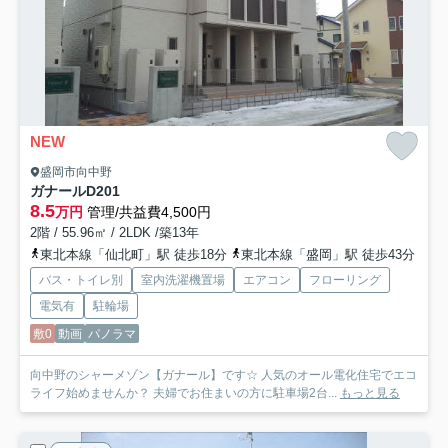
NEW
盛岡市向中野
ガナール
D201
8.5
万円
管理/共益費4,500円
2階 / 55.96㎡ / 2LDK /築13年
東北本線「仙北町」駅 徒歩18分
東北本線「盛岡」駅 徒歩43分
バス・トイレ別
室内洗濯機置場
エアコン
フローリング
電気有
駐輪場
敷0
動画
パノラマ
向中野のシャーメゾン【ガナール】です☆ 人気のオール電化住宅でエコ
ライフ始めませんか？ 夫婦でお住まいの方に駐車場2台...
もっと見る