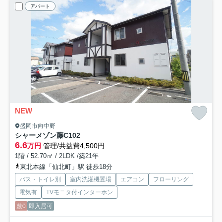
アパート
NEW
盛岡市向中野
シャーメゾン藤C
102
6.6
万円
管理/共益費4,500円
1階 / 52.70㎡ / 2LDK /築21年
東北本線「仙北町」駅 徒歩18分
バス・トイレ別
室内洗濯機置場
エアコン
フローリング
電気有
TVモニタ付インターホン
敷0
即入居可