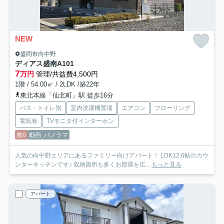
NEW
盛岡市向中野
ディアス盛南
A101
7
万円
管理/共益費4,500円
1階 / 54.00㎡ / 2LDK /築22年
東北本線「仙北町」駅 徒歩16分
バス・トイレ別
室内洗濯機置場
エアコン
フローリング
電気有
TVモニタ付インターホン
敷0
動画
パノラマ
人気の向中野エリアにあるファミリー向けアパート！ LDK12.6帖のカウ
ンターキッチンです♪ 収納箇所も多くお部屋を広...
もっと見る
アパート