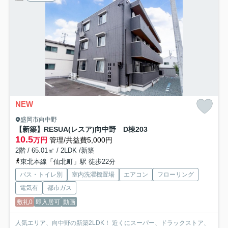
NEW
盛岡市向中野
【新築】RESUA(レスア)向中野 D棟
203
10.5
万円
管理/共益費5,000円
2階 / 65.01㎡ / 2LDK /新築
東北本線「仙北町」駅 徒歩22分
バス・トイレ別
室内洗濯機置場
エアコン
フローリング
電気有
都市ガス
敷礼0
即入居可
動画
人気エリア、向中野の新築2LDK！ 近くにスーパー、ドラックストア、