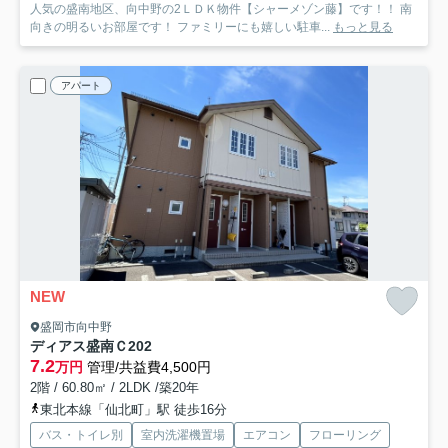
人気の盛南地区、向中野の2ＬＤＫ物件【シャーメゾン藤】です！！ 南
向きの明るいお部屋です！ ファミリーにも嬉しい駐車...
もっと見る
アパート
NEW
盛岡市向中野
ディアス盛南
Ｃ202
7.2
万円
管理/共益費4,500円
2階 / 60.80㎡ / 2LDK /築20年
東北本線「仙北町」駅 徒歩16分
バス・トイレ別
室内洗濯機置場
エアコン
フローリング