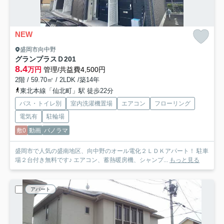
NEW
盛岡市向中野
グランプラスＤ
201
8.4
万円
管理/共益費4,500円
2階 / 59.70㎡ / 2LDK /築14年
東北本線「仙北町」駅 徒歩22分
バス・トイレ別
室内洗濯機置場
エアコン
フローリング
電気有
駐輪場
敷0
動画
パノラマ
盛岡市で人気の盛南地区、向中野のオール電化２ＬＤＫアパート！ 駐車
場２台付き無料です♪ エアコン、蓄熱暖房機、シャンプ...
もっと見る
アパート