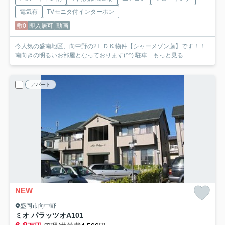
電気有
TVモニタ付インターホン
敷0
即入居可
動画
今人気の盛南地区、向中野の2ＬＤＫ物件【シャーメゾン藤】です！！
南向きの明るいお部屋となっております(^^) 駐車...
もっと見る
アパート
NEW
盛岡市向中野
ミオ パラッツオ
A101