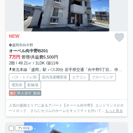
NEW
盛岡市向中野
オーベル向中野B
201
7
万円
管理/共益費5,500円
2階 / 49.21㎡ / 1LDK /築11年
東北本線「盛岡」駅 バス20分 岩手県交通「向中野5丁目」 停歩6分
バス・トイレ別
室内洗濯機置場
エアコン
フローリング
電気有
駐輪場
敷0
即入居可
動画
人気の盛南エリアにあるアパート【オーベル向中野】 エントランスがオ
ートロック、さらにセコムのホームセキュリティも付いて...
もっと見る
アパート