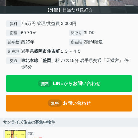
【外観】日当たり良好☆
7.5万円 管理/共益費 3,000円
賃料
69.70㎡
3LDK
面積
間取り
築25年
2階/4階建
築年数
所在階
岩手県
盛岡市
住吉町
１３－４５
所在地
東北本線
「
盛岡
」駅 バス15分 岩手県交通「天満宮」 停
交通
歩5分
LINEからお問い合わせ
無料
お問い合わせ
無料
サンライズ住吉の募集中物件
201