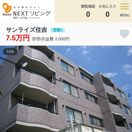
閲覧履歴
お気に入り
0
0
MENU
サンライズ住吉
空室1
7.5万円
管理/共益費 3,000円
1
/
16