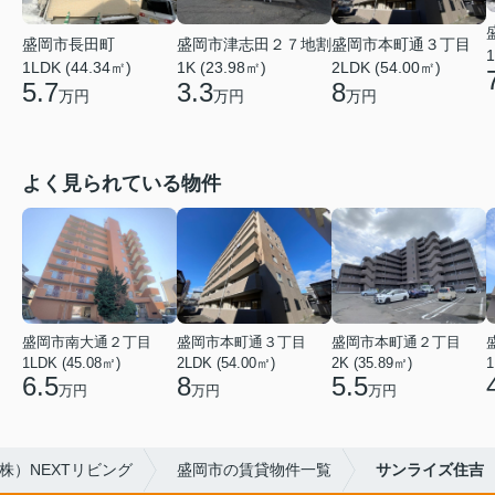
盛岡市本町通３丁目
盛岡市長田町
盛岡市津志田２７地割
1
2LDK (54.00㎡)
1LDK (44.34㎡)
1K (23.98㎡)
8
5.7
3.3
万円
万円
万円
よく見られている物件
盛岡市南大通２丁目
盛岡市本町通３丁目
盛岡市本町通２丁目
1LDK (45.08㎡)
2LDK (54.00㎡)
2K (35.89㎡)
1
6.5
8
5.5
万円
万円
万円
株）NEXTリビング
盛岡市の賃貸物件一覧
サンライズ住吉