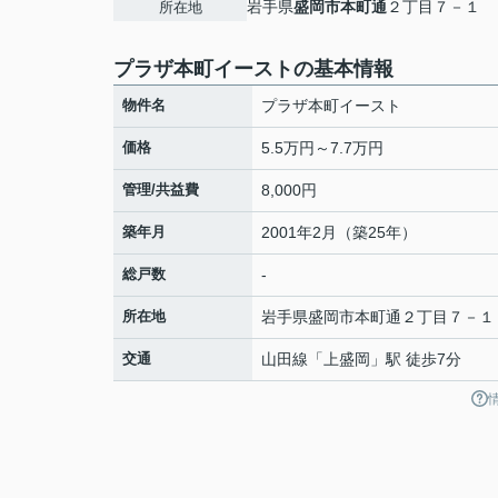
岩手県
盛岡市
本町通
２丁目７－１
所在地
プラザ本町イーストの基本情報
物件名
プラザ本町イースト
価格
5.5万円～7.7万円
管理/共益費
8,000円
築年月
2001年2月（築25年）
総戸数
-
所在地
岩手県
盛岡市
本町通
２丁目７－１
交通
山田線
「
上盛岡
」駅 徒歩7分