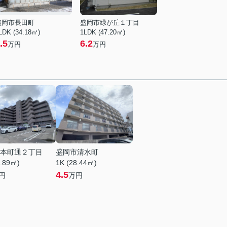
盛岡市長田町
盛岡市緑が丘１丁目
LDK (34.18㎡)
1LDK (47.20㎡)
.5
6.2
万円
万円
本町通２丁目
盛岡市清水町
5.89㎡)
1K (28.44㎡)
4.5
円
万円