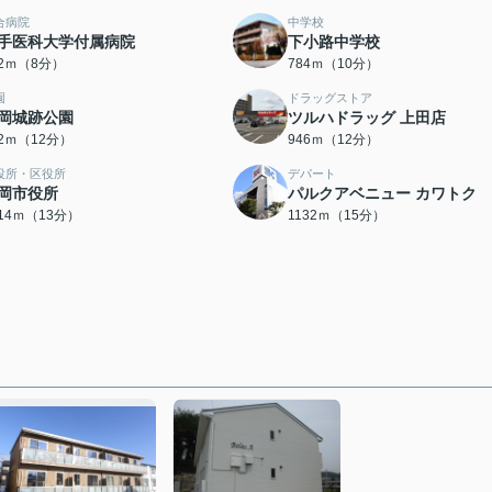
合病院
中学校
手医科大学付属病院
下小路中学校
32ｍ（8分）
784ｍ（10分）
園
ドラッグストア
岡城跡公園
ツルハドラッグ 上田店
02ｍ（12分）
946ｍ（12分）
役所・区役所
デパート
岡市役所
パルクアベニュー カワトク
014ｍ（13分）
1132ｍ（15分）