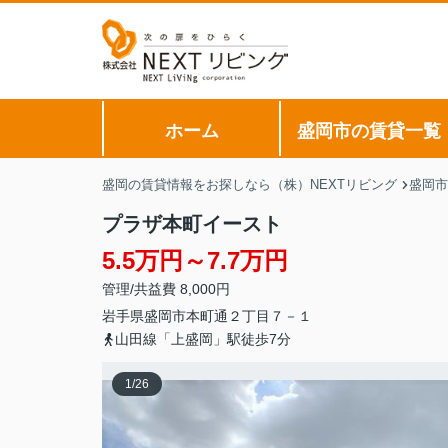
ホーム
盛岡市の賃貸一覧
盛岡の賃貸情報をお探しなら（株）NEXTリビング
盛岡市
プラザ本町イースト
5.5万円～7.7万円
管理/共益費 8,000円
岩手県
盛岡市
本町通
２丁目７－１
山田線「上盛岡」駅徒歩7分
1
/
26