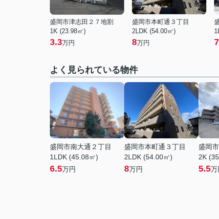
盛岡市津志田２７地割
盛岡市本町通３丁目
1K (23.98㎡)
2LDK (54.00㎡)
1
3.3
8
7
万円
万円
よく見られている物件
盛岡市南大通２丁目
盛岡市本町通３丁目
盛岡市
1LDK (45.08㎡)
2LDK (54.00㎡)
2K (3
6.5
8
5.5
万円
万円
万