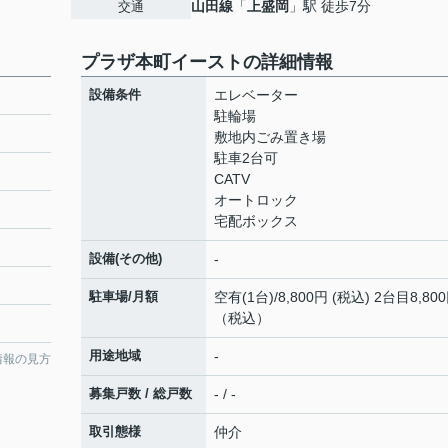
山田線
「
上盛岡
」駅 徒歩7分
交通
プラザ本町イーストの詳細情報
設備条件
エレベーター
駐輪場
敷地内ごみ置き場
駐車2台可
CATV
オートロック
宅配ボックス
設備(その他)
-
駐車場/月額
空有(1台)/8,800円 (税込) 2台目8,80
（税込）
用途地域
-
情報の見方
募集戸数 / 総戸数
- / -
取引態様
仲介