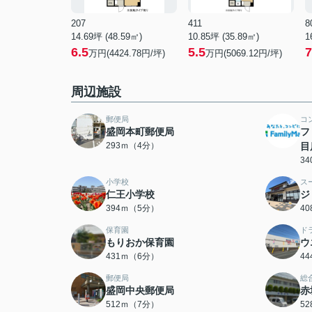
207
411
8
14.69坪 (48.59㎡)
10.85坪 (35.89㎡)
1
6.5
5.5
7
万円(4424.78円/坪)
万円(5069.12円/坪)
周辺施設
郵便局
コ
盛岡本町郵便局
フ
293ｍ（4分）
目
3
小学校
ス
仁王小学校
ジ
394ｍ（5分）
4
保育園
ド
もりおか保育園
ウ
431ｍ（6分）
4
郵便局
総
盛岡中央郵便局
赤
512ｍ（7分）
5