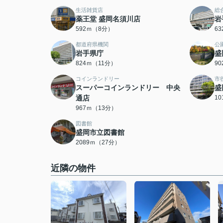
生活雑貨店
総
薬王堂 盛岡名須川店
岩
592ｍ（8分）
6
都道府県機関
公
岩手県庁
盛
824ｍ（11分）
9
コインランドリー
市
スーパーコインランドリー 中央
盛
通店
1
967ｍ（13分）
図書館
盛岡市立図書館
2089ｍ（27分）
近隣の物件