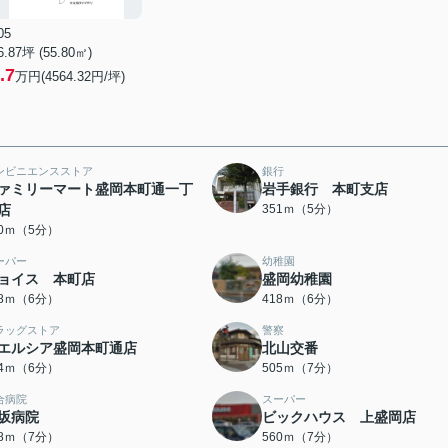
05
6.87坪 (55.80㎡)
.7
万円(4564.32円/坪)
ンビニエンスストア
銀行
ァミリーマート盛岡本町通一丁
岩手銀行 本町支店
店
351ｍ（5分）
40ｍ（5分）
ーパー
幼稚園
ョイス 本町店
盛岡幼稚園
08ｍ（6分）
418ｍ（6分）
ラッグストア
警察
エルシア盛岡本町通店
北山交番
44ｍ（6分）
505ｍ（7分）
合病院
スーパー
坂病院
ビックハウス 上盛岡店
28ｍ（7分）
560ｍ（7分）