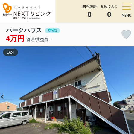
閲覧履歴
お気に入り
0
0
MENU
パークハウス
空室1
4万円
管理/共益費 -
1
/
24