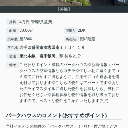
【外観】
4万円 管理/共益費 -
賃料
30.00㎡
2DK
面積
間取り
築38年
1階/2階建
築年数
所在階
岩手県
盛岡市
津志田南
１丁目４-１８
所在地
東北本線
「
岩手飯岡
」駅 徒歩21分
交通
こだわりポイント満載のパークハウス◎新着情報：パー
備考
クハウスの空室情報ならコチラ◎忙しい朝に遠くまでゴ
ミ捨てに行かずに済むように、共用部にゴミ置き場を備
え付けております◎こちらの物件はアパートです◎あな
たのライフスタイルに適した物件をお探しなら、当社に
お任せください◎多種多様な物件情報を取り扱っており
ますので、べストな物件をご紹介いたします(^_^)
パークハウスのコメント(おすすめポイント)
当社イチオシの物件の「パークハウス」！ぜひ一度ご覧くださ