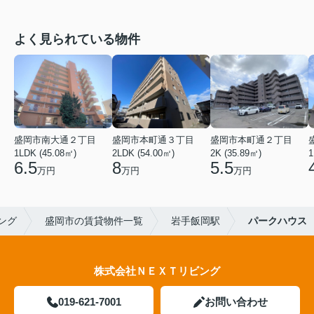
よく見られている物件
盛岡市南大通２丁目
盛岡市本町通３丁目
盛岡市本町通２丁目
1LDK (45.08㎡)
2LDK (54.00㎡)
2K (35.89㎡)
1
6.5
8
5.5
万円
万円
万円
ング
盛岡市の賃貸物件一覧
岩手飯岡駅
パークハウス
株式会社ＮＥＸＴリビング
019-621-7001
お問い合わせ