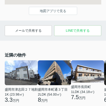
地図アプリで見る
メールで共有する
LINEで共有する
近隣の物件
盛岡市長田町
盛岡市本町通３丁目
盛岡市津志田２７地割
1LDK (34.18㎡)
2LDK (54.00㎡)
1
1K (23.98㎡)
7.5
万円
8
3.3
万円
万円