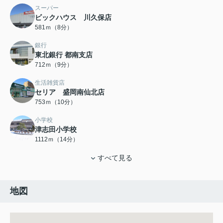
スーパー
ビックハウス 川久保店
581ｍ（8分）
銀行
東北銀行 都南支店
712ｍ（9分）
生活雑貨店
セリア 盛岡南仙北店
753ｍ（10分）
小学校
津志田小学校
1112ｍ（14分）
すべて見る
地図