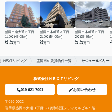
盛岡市南大通２丁目
盛岡市本町通３丁目
盛岡市本町通２丁目
1LDK (45.08㎡)
2LDK (54.00㎡)
2K (35.89㎡)
1
6.5
8
5.5
万円
万円
万円
）NEXTリビング
盛岡市の賃貸物件一覧
セジュールベリー
株式会社ＮＥＸＴリビング
019-621-7001
お問い合わせ
〒020-0022
岩手県盛岡市大通３丁目9-3 菱和開運メディカルビル１階