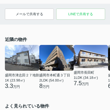
メールで共有する
LINEで共有する
近隣の物件
盛岡市長田町
盛岡市本町通３丁目
盛岡市津志田２７地割
1LDK (34.18㎡)
2LDK (54.00㎡)
1
1K (23.98㎡)
7.5
万円
8
3.3
万円
万円
よく見られている物件