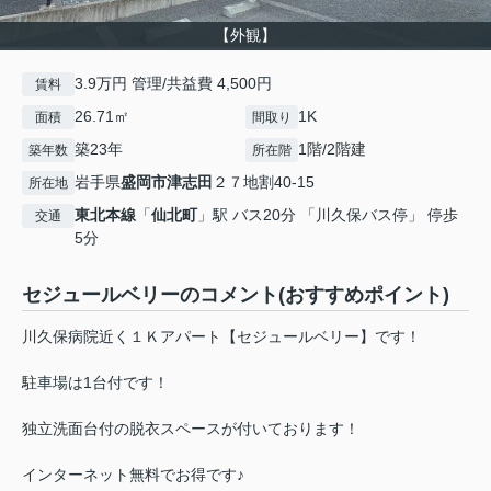
【外観】
3.9万円 管理/共益費 4,500円
賃料
26.71㎡
1K
面積
間取り
築23年
1階/2階建
築年数
所在階
岩手県
盛岡市
津志田
２７地割40-15
所在地
東北本線
「
仙北町
」駅 バス20分 「川久保バス停」 停歩
交通
5分
セジュールベリーのコメント(おすすめポイント)
川久保病院近く１Ｋアパート【セジュールベリー】です！
駐車場は1台付です！
独立洗面台付の脱衣スペースが付いております！
インターネット無料でお得です♪