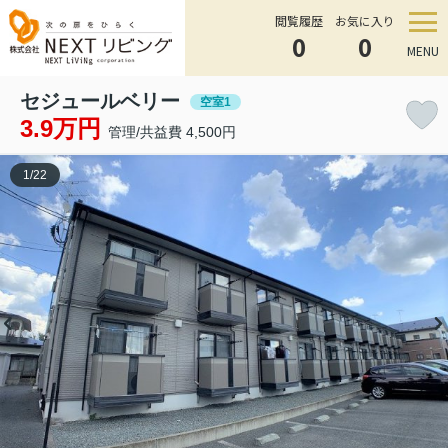
閲覧履歴
お気に入り
0
0
MENU
セジュールベリー
空室1
3.9万円
管理/共益費 4,500円
1
/
22