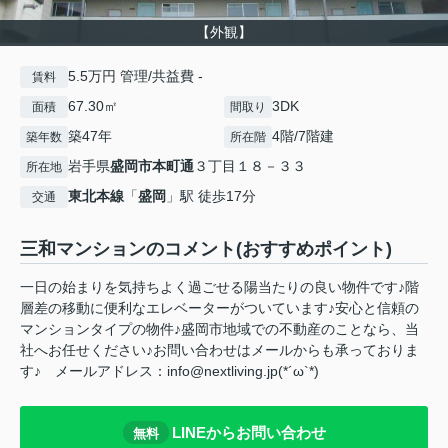
【外観】
5.5万円 管理/共益費 -
賃料
67.30㎡
3DK
面積
間取り
築47年
4階/7階建
築年数
所在階
岩手県
盛岡市
本町通
３丁目１８－３３
所在地
東北本線
「
盛岡
」駅 徒歩17分
交通
三和マンションのコメント(おすすめポイント)
一日の始まりを気持ちよく過ごせる陽当たりの良い物件です♪階
層差の移動に便利なエレベーターがついています♪安心と信頼の
マンションタイプの物件♪盛岡市地域での不動産のことなら、当
社へお任せください♪お問い合わせはメールからも承っておりま
す♪ メールアドレス：info@nextliving.jp(*´ω`*)
LINEからお問い合わせ
無料