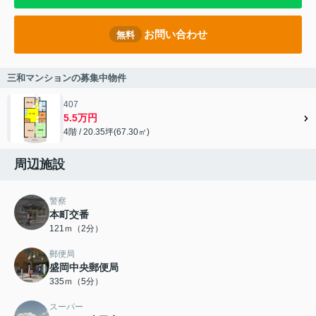
お問い合わせ
無料
三和マンションの募集中物件
407
5.5万円
4階 / 20.35坪(67.30㎡)
周辺施設
警察
本町交番
121ｍ（2分）
郵便局
盛岡中央郵便局
335ｍ（5分）
スーパー