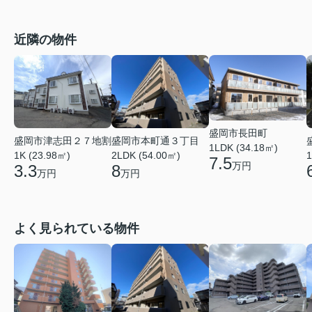
近隣の物件
盛岡市長田町
盛岡市本町通３丁目
盛岡市津志田２７地割
1LDK (34.18㎡)
2LDK (54.00㎡)
1
1K (23.98㎡)
7.5
万円
8
3.3
万円
万円
よく見られている物件