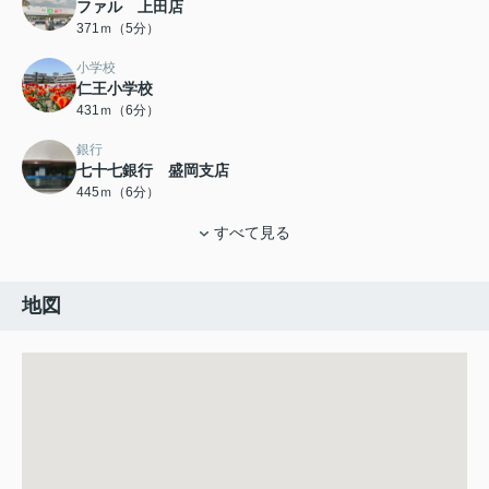
ファル 上田店
371ｍ（5分）
小学校
仁王小学校
431ｍ（6分）
銀行
七十七銀行 盛岡支店
445ｍ（6分）
すべて見る
地図