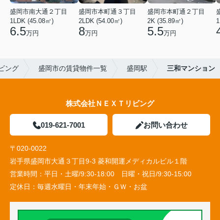
盛岡市南大通２丁目
盛岡市本町通３丁目
盛岡市本町通２丁目
1LDK (45.08㎡)
2LDK (54.00㎡)
2K (35.89㎡)
1
6.5
8
5.5
万円
万円
万円
ビング
盛岡市の賃貸物件一覧
盛岡駅
三和マンション
株式会社ＮＥＸＴリビング
019-621-7001
お問い合わせ
〒020-0022
岩手県盛岡市大通３丁目9-3 菱和開運メディカルビル１階
営業時間：
平日・土曜/9:30-18:00 日曜・祝日/9:30-15:00
定休日：
毎週水曜日・年末年始・ＧＷ・お盆