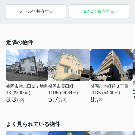
メールで共有する
LINEで共有する
近隣の物件
盛岡市本町通３丁目
盛岡市長田町
盛岡市津志田２７地割
1
2LDK (54.00㎡)
1LDK (44.34㎡)
1K (23.98㎡)
8
5.7
3.3
万円
万円
万円
よく見られている物件