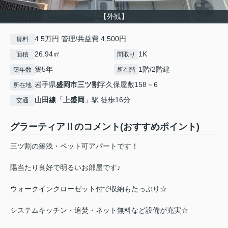
【外観】
4.5万円 管理/共益費 4,500円
賃料
26.94㎡
1K
面積
間取り
築5年
1階/2階建
築年数
所在階
岩手県
盛岡市
三ツ割
字久保屋敷158－6
所在地
山田線
「
上盛岡
」駅 徒歩16分
交通
グラーティアⅡのコメント(おすすめポイント)
三ツ割の築浅・ペット可アパートです！
陽当たり良好で明るいお部屋です♪
ウォークインクローゼット付で収納もたっぷり☆
システムキッチン・追焚・ネット無料など設備が充実☆