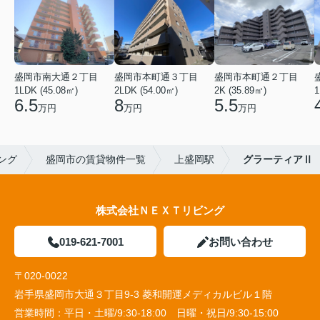
盛岡市南大通２丁目
盛岡市本町通３丁目
盛岡市本町通２丁目
1LDK (45.08㎡)
2LDK (54.00㎡)
2K (35.89㎡)
1
6.5
8
5.5
万円
万円
万円
ング
盛岡市の賃貸物件一覧
上盛岡駅
グラーティアⅡ
株式会社ＮＥＸＴリビング
019-621-7001
お問い合わせ
〒020-0022
岩手県盛岡市大通３丁目9-3 菱和開運メディカルビル１階
営業時間：
平日・土曜/9:30-18:00 日曜・祝日/9:30-15:00