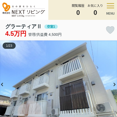
閲覧履歴
お気に入り
0
0
MENU
グラーティアⅡ
空室1
4.5万円
管理/共益費 4,500円
1
/
23