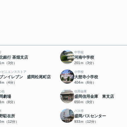
行
中学校
北銀行 茶畑支店
河南中学校
61ｍ（3分）
201ｍ（3分）
ンビニエンスストア
小学校
ブンイレブン 盛岡松尾町店
大慈寺小学校
69ｍ（4分）
404ｍ（6分）
の他
信用金庫
岡劇場
盛岡信用金庫 東支店
73ｍ（8分）
650ｍ（9分）
察
バス停
野駐在所
盛岡バスセンター
00ｍ（12分）
933ｍ（12分）