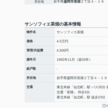
岩手県
盛岡市
茶畑
２丁目４－１９
所在地
サンソフィエ茶畑の基本情報
物件名
サンソフィエ茶畑
価格
4.5万円
管理/共益費
4,500円
築年月
1992年11月（築33年）
総戸数
-
所在地
岩手県
盛岡市
茶畑
２丁目４－１９
交通
東北本線
「
仙北町
」駅 バス20分
交通「茶畑」 停歩3分
東北本線
「
仙北町
」駅 徒歩23分