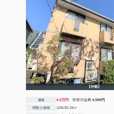
【外観】
4.5万円
管理/共益費
4,500円
価格
1DK/30.28㎡
間取り/面積