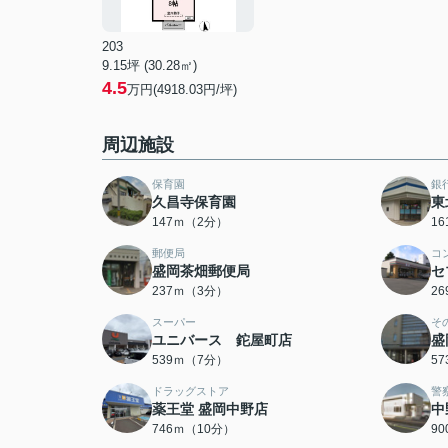
203
9.15坪 (30.28㎡)
4.5
万円(4918.03円/坪)
周辺施設
保育園
銀
久昌寺保育園
東
147ｍ（2分）
1
郵便局
コ
盛岡茶畑郵便局
セ
237ｍ（3分）
2
スーパー
そ
ユニバース 鉈屋町店
盛
539ｍ（7分）
5
ドラッグストア
警
薬王堂 盛岡中野店
中
746ｍ（10分）
9