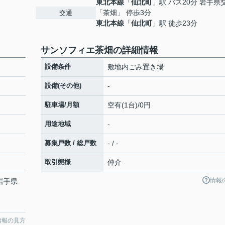
東北本線
「
仙北町
」駅 バス20分 岩手県
「茶畑」 停歩3分
交通
東北本線
「
仙北町
」駅 徒歩23分
サンソフィエ茶畑の詳細情報
設備条件
敷地内ごみ置き場
設備(その他)
-
駐車場/月額
空有(1台)/0円
用途地域
-
募集戸数 / 総戸数
- / -
取引態様
仲介
情報
 岩手県
情報の見方