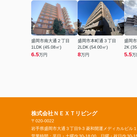
盛岡市南大通２丁目
盛岡市本町通３丁目
盛岡市
1LDK (45.08㎡)
2LDK (54.00㎡)
2K (3
6.5
8
5.5
万円
万円
万
株式会社ＮＥＸＴリビング
〒020-0022
岩手県盛岡市大通３丁目9-3 菱和開運メディカルビル
営業時間：
平日・土曜/9:30-18:00 日曜・祝日/9:30-15