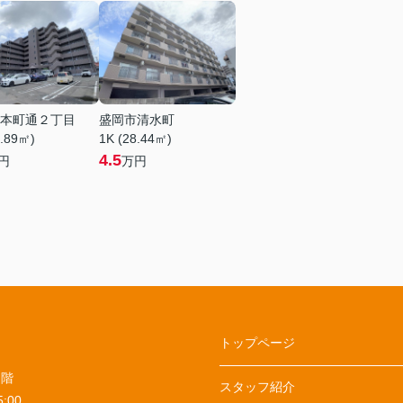
本町通２丁目
盛岡市清水町
5.89㎡)
1K (28.44㎡)
4.5
円
万円
トップページ
１階
スタッフ紹介
:00