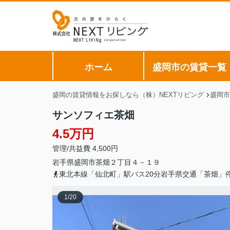
ホーム
盛岡市の賃貸一覧
盛岡の賃貸情報をお探しなら（株）NEXTリビング
盛岡市
サンソフィエ茶畑
4.5万円
管理/共益費 4,500円
岩手県
盛岡市
茶畑
２丁目４－１９
東北本線「仙北町」駅バス20分岩手県交通「茶畑」
1
/
20