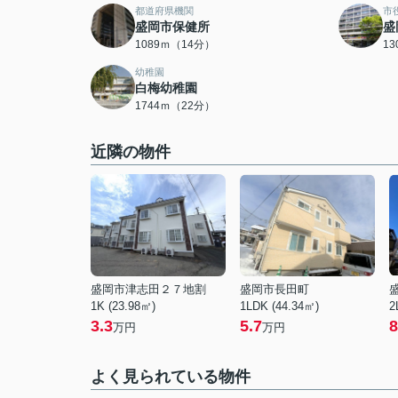
都道府県機関
市
盛岡市保健所
盛
1089ｍ（14分）
1
幼稚園
白梅幼稚園
1744ｍ（22分）
近隣の物件
盛岡市津志田２７地割
盛岡市長田町
1K (23.98㎡)
1LDK (44.34㎡)
2
3.3
5.7
8
万円
万円
よく見られている物件