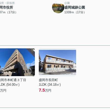
役所・区役所
公園
岡市役所
盛岡城跡公園
307ｍ（17分）
1339ｍ（17分）
盛岡市本町通３丁目
盛岡市長田町
LDK (54.00㎡)
1LDK (34.18㎡)
7.5
万円
万円