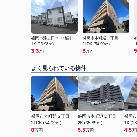
盛岡市津志田２７地割
盛岡市本町通３丁目
1K (23.98㎡)
2LDK (54.00㎡)
1
3.3
8
5
万円
万円
よく見られている物件
盛岡市本町通３丁目
盛岡市本町通２丁目
盛岡市
2LDK (54.00㎡)
2K (35.89㎡)
1K (2
8
5.5
4.5
万円
万円
万