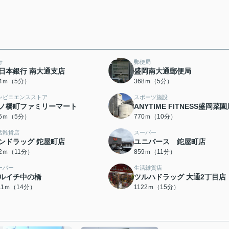
行
郵便局
日本銀行 南大通支店
盛岡南大通郵便局
64ｍ（5分）
368ｍ（5分）
ンビニエンスストア
スポーツ施設
ノ橋町ファミリーマート
ANYTIME FITNESS盛岡菜
85ｍ（5分）
770ｍ（10分）
活雑貨店
スーパー
ンドラッグ 鉈屋町店
ユニバース 鉈屋町店
42ｍ（11分）
859ｍ（11分）
ーパー
生活雑貨店
ルイチ中の橋
ツルハドラッグ 大通2丁目店
111ｍ（14分）
1122ｍ（15分）