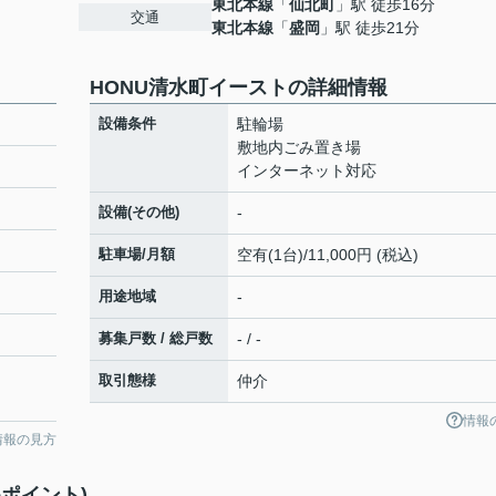
東北本線
「
仙北町
」駅 徒歩16分
交通
東北本線
「
盛岡
」駅 徒歩21分
HONU清水町イーストの詳細情報
設備条件
駐輪場
敷地内ごみ置き場
インターネット対応
設備(その他)
-
駐車場/月額
空有(1台)/11,000円 (税込)
用途地域
-
募集戸数 / 総戸数
- / -
取引態様
仲介
情報
情報の見方
ポイント)