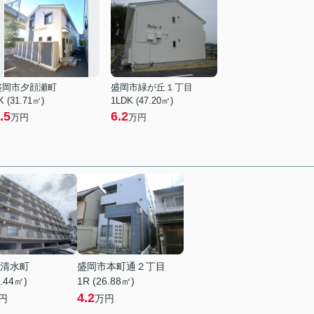
盛岡市夕顔瀬町
盛岡市緑が丘１丁目
K (31.71㎡)
1LDK (47.20㎡)
.5
6.2
万円
万円
清水町
盛岡市本町通２丁目
8.44㎡)
1R (26.88㎡)
4.2
円
万円