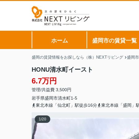
ホーム
盛岡市の賃貸一覧
盛岡の賃貸情報をお探しなら（株）NEXTリビング
盛岡市
HONU清水町イースト
6.7万円
管理/共益費 3,500円
岩手県
盛岡市
清水町
1-5
東北本線「仙北町」駅徒歩16分
東北本線「盛岡」駅
1
/
20