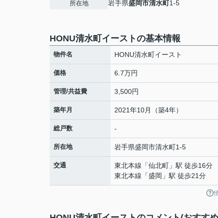
岩手県
盛岡市
清水町
1-5
所在地
HONU清水町イーストの基本情報
物件名
HONU清水町イースト
価格
6.7万円
管理/共益費
3,500円
築年月
2021年10月（築4年）
総戸数
-
所在地
岩手県
盛岡市
清水町
1-5
交通
東北本線
「
仙北町
」駅 徒歩16分
東北本線
「
盛岡
」駅 徒歩21分
HONU清水町イーストのコメント(おすすめ