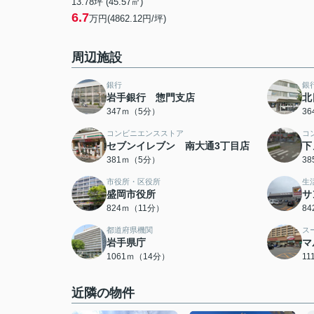
13.78坪 (45.57㎡)
6.7
万円(4862.12円/坪)
周辺施設
銀行
銀
岩手銀行 惣門支店
北
347ｍ（5分）
3
コンビニエンスストア
コ
セブンイレブン 南大通3丁目店
下
381ｍ（5分）
3
市役所・区役所
生
盛岡市役所
サ
824ｍ（11分）
8
都道府県機関
ス
岩手県庁
マ
1061ｍ（14分）
1
近隣の物件