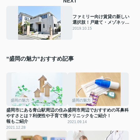
NEXT
ファミリー向け賃貸の新しい
選択肢！戸建て・メゾネット
それぞれの特徴
2019.10.15
”盛岡の魅力”おすすめ記事
盛岡の魅力
盛岡の魅力
盛岡市にある青山駅周辺の住み
盛岡市周辺でおすすめの耳鼻科
やすさとは？利便性や子育て情
クリニックをご紹介！
報もご紹介
2021.09.14
2021.12.28