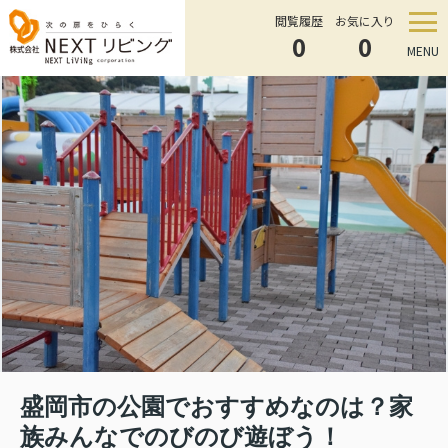
閲覧履歴
お気に入り
0
0
MENU
盛岡市の公園でおすすめなのは？家
族みんなでのびのび遊ぼう！