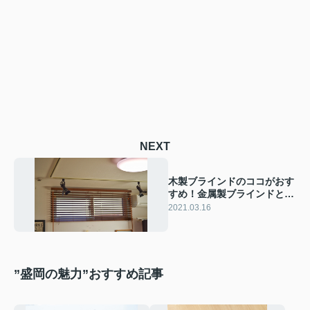
NEXT
木製ブラインドのココがおす
すめ！金属製ブラインドとの
違いや取り付け方法を紹介
2021.03.16
”盛岡の魅力”おすすめ記事