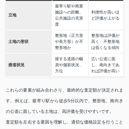
最寄り駅や商業
施設への距離、
利便性が高いほ
立地
公共施設の充実
ど評価が上がる
度
整形地（正方形
整形地は評価が
土地の形状
や長方形）か不
高く、不整形地
整形地か
は低くなる傾向
接する道路の幅
広い公道に面
接道状況
員や舗装状況、
し、南向きであ
方位
れば評価が高い
これらの要素が組み合わさり、最終的な査定額が決定されま
す。例えば、最寄り駅から徒歩5分以内で、整形地、南向き
の公道に面している土地は、高評価を受けやすいです。
査定額を左右する要因を理解し、適切な価格設定を行うこと