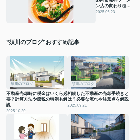
盛岡市発祥ラーメ
ン店の変わり種メ
ニュー♪
2025.06.23
”須川のブログ”おすすめ記事
須川のブログ
須川のブログ
不動産売却時に税金はいくら必
相続した不動産の売却手続きと
要？計算方法や節税の特例も解
は？必要な流れや注意点を解説
説
2025.09.21
2025.10.20