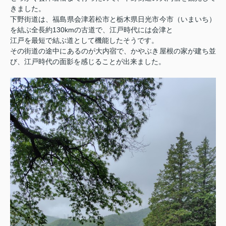
きました。
下野街道は、福島県会津若松市と栃木県日光市今市（いまいち）
を結ぶ全長約
130km
の古道で、江戸時代には会津と
江戸を最短で結ぶ道として機能したそうです。
その街道の途中にあるのが大内宿で、かやぶき屋根の家が建ち並
び、江戸時代の面影を感じることが出来ました。