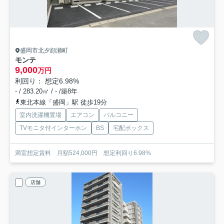
盛岡市北夕顔瀬町
モンテ
9,000
万円
利回り： 想定6.98%
- / 283.20㎡ / - /築8年
東北本線「盛岡」駅 徒歩19分
室内洗濯機置場
エアコン
バルコニー
TVモニタ付インターホン
BS
宅配ボックス
満室想定賃料 月額524,000円 想定利回り6.98%
店舗