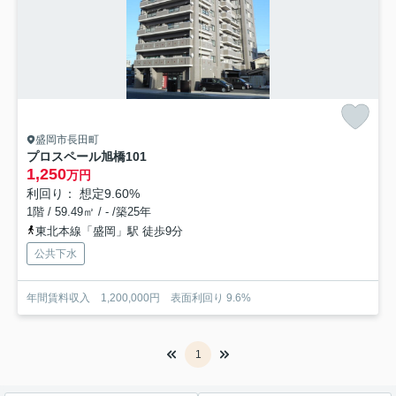
盛岡市長田町
プロスペール旭橋
101
1,250
万円
利回り： 想定9.60%
1階 / 59.49㎡ / - /築25年
東北本線「盛岡」駅 徒歩9分
公共下水
年間賃料収入 1,200,000円 表面利回り 9.6%
1