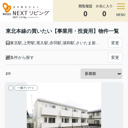
閲覧履歴
お気に入り
0
0
MENU
東北本線の買いたい【事業用・投資用】物件一覧
東京駅,上野駅,尾久駅,赤羽駅,浦和駅,さいたま新都心駅,大宮駅,土呂駅,東大宮駅,蓮田駅,白岡駅,新白岡駅,久喜駅,東鷲宮駅,栗橋駅,古河駅,野木駅,間々田駅,小山駅,小金井駅,自治医大駅,石橋駅,雀宮駅,宇都宮駅,岡本駅,宝積寺駅,氏家駅,蒲須坂駅,片岡駅,矢板駅,野崎駅,西那須野駅,那須塩原駅,黒磯駅,高久駅,黒田原駅,豊原駅,白坂駅,新白河駅,白河駅,久田野駅,泉崎駅,矢吹駅,鏡石駅,須賀川駅,安積永盛駅,郡山駅,日和田駅,五百川駅,本宮駅,杉田駅,二本松駅,安達駅,松川駅,金谷川駅,南福島駅,福島駅,東福島駅,伊達駅,桑折駅,藤田駅,貝田駅,越河駅,白石駅,東白石駅,北白川駅,大河原駅,船岡駅,槻木駅,岩沼駅,館腰駅,名取駅,南仙台駅,太子堂駅,長町駅,仙台駅,東仙台駅,岩切駅,新利府駅,利府駅,陸前山王駅,国府多賀城駅,塩釜駅,松島駅,愛宕駅,品井沼駅,鹿島台駅,松山町駅,小牛田駅,田尻駅,瀬峰駅,梅ケ沢駅,新田駅,石越駅,油島駅,花泉駅,清水原駅,有壁駅,一ノ関駅,山ノ目駅,平泉駅,前沢駅,陸中折居駅,水沢駅,金ケ崎駅,六原駅,北上駅,村崎野駅,花巻駅,花巻空港駅,石鳥谷駅,日詰駅,紫波中央駅,古館駅,矢幅駅,岩手飯岡駅,仙北町駅,盛岡駅,八戸駅,陸奥市川駅,下田駅,向山駅,三沢駅,小川原駅,上北町駅,乙供駅,千曳駅,野辺地駅,狩場沢駅,清水川駅,小湊駅,西平内駅,浅虫温泉駅,野内駅,矢田前駅,小柳駅,東青森駅,青森駅
変更
条件から探す
変更
2
件
一棟アパート