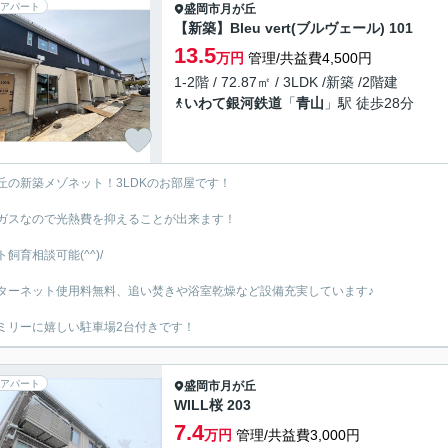
アパート
盛岡市
月が丘
【新築】Bleu vert(ブルヴェール) 101
13.5
万円
管理/共益費4,500円
1-2階 / 72.87㎡ / 3LDK /新築 /2階建
いわて銀河鉄道
「
青山
」駅 徒歩28分
丘の新築メゾネット！3LDKのお部屋です！
ガスなので光熱費を抑えることが出来ます！
ト飼育相談可能(^^)/
ターネット使用料無料、追い焚きや浴室乾燥など設備充実しています♪
ミリーに嬉しい駐車場2台付きです！
アパート
盛岡市
月が丘
WILL桜 203
7.4
万円
管理/共益費3,000円