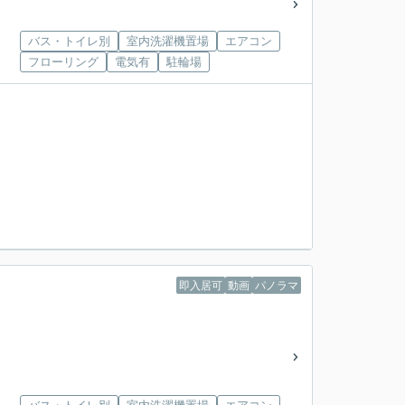
バス・トイレ別
室内洗濯機置場
エアコン
フローリング
電気有
駐輪場
即入居可
動画
パノラマ