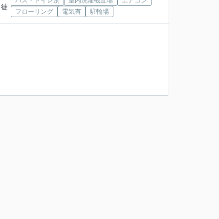
バス・トイレ別
室内洗濯機置場
エアコン
 徒
フローリング
電気有
駐輪場