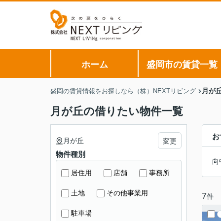
ホーム
盛岡市の賃貸一覧
月が
盛岡の賃貸情報をお探しなら（株）NEXTリビング
月が丘の借りたい物件一覧
お
月が丘
変更
物件種別
向
居住用
店舗
事務所
土地
その他事業用
7
件
駐車場