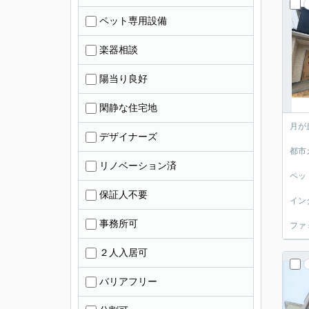
ペット専用設備
楽器相談
陽当り良好
閑静な住宅地
月が
デザイナーズ
都市
リノベーション済
ペッ
保証人不要
イン
事務所可
ファ
２人入居可
バリアフリー