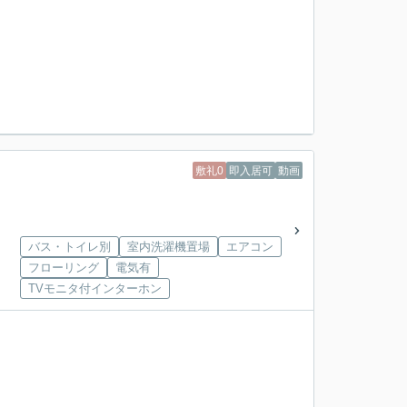
敷礼0
即入居可
動画
バス・トイレ別
室内洗濯機置場
エアコン
フローリング
電気有
TVモニタ付インターホン