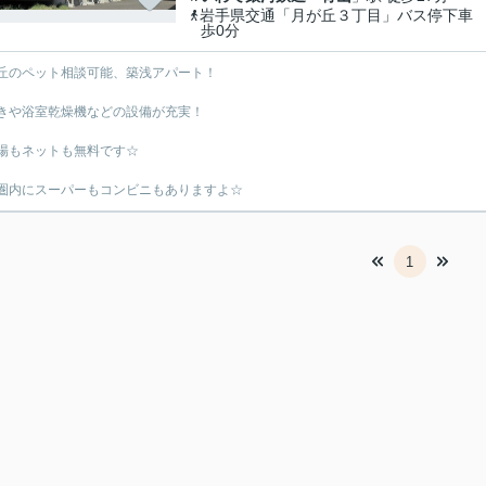
岩手県交通「月が丘３丁目」バス停下車
歩0分
丘のペット相談可能、築浅アパート！
きや浴室乾燥機などの設備が充実！
場もネットも無料です☆
圏内にスーパーもコンビニもありますよ☆
1