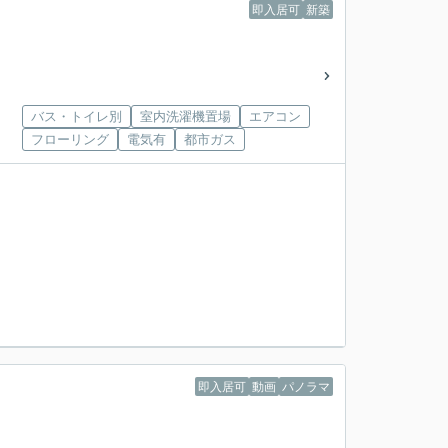
即入居可
新築
バス・トイレ別
室内洗濯機置場
エアコン
フローリング
電気有
都市ガス
即入居可
動画
パノラマ