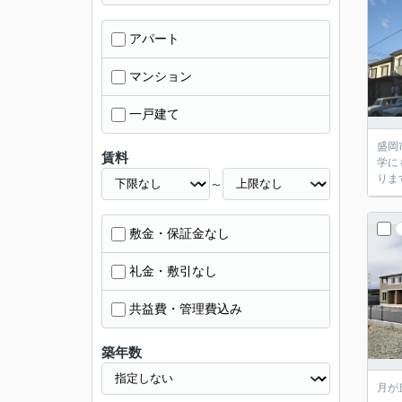
アパート
マンション
一戸建て
盛岡市月が
賃料
学にも便利な立地です。 近隣
～
敷金・保証金なし
礼金・敷引なし
共益費・管理費込み
築年数
月が