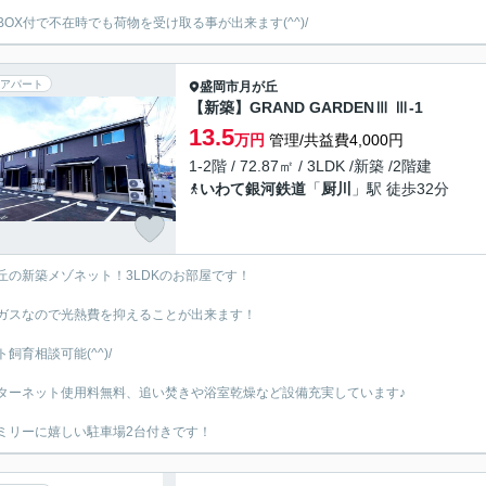
BOX付で不在時でも荷物を受け取る事が出来ます(^^)/
アパート
盛岡市
月が丘
【新築】GRAND GARDENⅢ Ⅲ-1
13.5
万円
管理/共益費4,000円
1-2階 / 72.87㎡ / 3LDK /新築 /2階建
いわて銀河鉄道
「
厨川
」駅 徒歩32分
丘の新築メゾネット！3LDKのお部屋です！
ガスなので光熱費を抑えることが出来ます！
ト飼育相談可能(^^)/
ターネット使用料無料、追い焚きや浴室乾燥など設備充実しています♪
ミリーに嬉しい駐車場2台付きです！