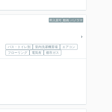
即入居可
動画
パノラマ
バス・トイレ別
室内洗濯機置場
エアコン
フローリング
電気有
都市ガス