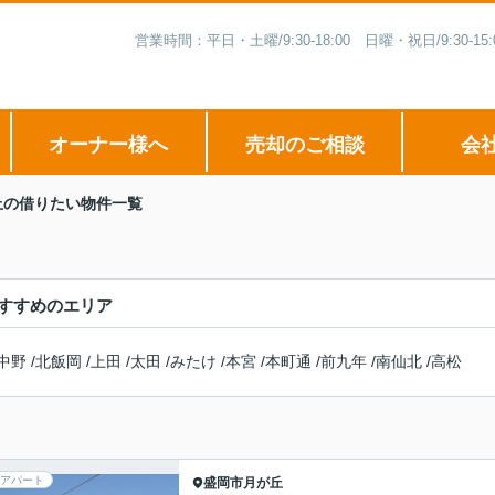
営業時間：平日・土曜/9:30-18:00 日曜・祝日/9:3
オーナー様へ
売却のご相談
会
丘の借りたい物件一覧
すすめのエリア
中野
/
北飯岡
/
上田
/
太田
/
みたけ
/
本宮
/
本町通
/
前九年
/
南仙北
/
高松
アパート
盛岡市
月が丘