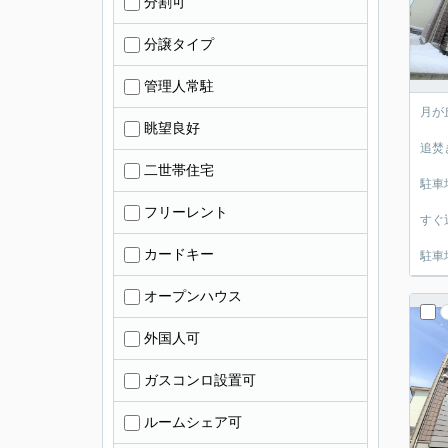
分割可
分譲タイプ
管理人常駐
月が
眺望良好
追焚
二世帯住宅
駐車
フリーレント
すぐ
カードキー
駐車
オープンハウス
外国人可
ガスコンロ設置可
ルームシェア可