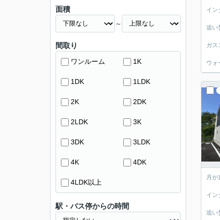
面積
イン
～
追い
間取り
ガス
ワンルーム
1K
ウォ
1DK
1LDK
2K
2DK
2LDK
3K
3DK
3LDK
4K
4DK
月が
4LDK以上
イン
駅・バス停からの時間
追い