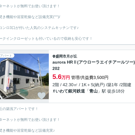
ターネットが無料でお使い頂けます！
焚き機能や浴室乾燥など設備充実(^^)/
コンロ3口が付いた人気のシステムキッチンです♪
ークインクローゼットも付いているので収納も安心です！
アパート
盛岡市
月が丘
aurora HRⅡ(アウローラエイチアールツー)
202
5.6
万円
管理/共益費3,500円
2階 / 42.30㎡ / 1K＋S(納戸) /築1年 /2階建
いわて銀河鉄道
「
青山
」駅 徒歩18分
丘の築浅アパートです！
ターネットが無料でお使い頂けます！
焚き機能や浴室乾燥など設備充実♪