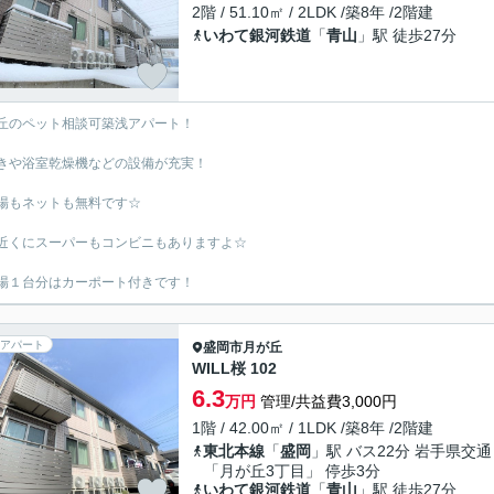
2階 / 51.10㎡ / 2LDK /築8年 /2階建
いわて銀河鉄道
「
青山
」駅 徒歩27分
丘のペット相談可築浅アパート！
きや浴室乾燥機などの設備が充実！
場もネットも無料です☆
近くにスーパーもコンビニもありますよ☆
場１台分はカーポート付きです！
アパート
盛岡市
月が丘
WILL桜 102
6.3
万円
管理/共益費3,000円
1階 / 42.00㎡ / 1LDK /築8年 /2階建
東北本線
「
盛岡
」駅 バス22分 岩手県交通
「月が丘3丁目」 停歩3分
いわて銀河鉄道
「
青山
」駅 徒歩27分