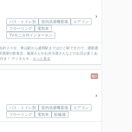
バス・トイレ別
室内洗濯機置場
エアコン
フローリング
電気有
TVモニタ付インターホン
ります。ランチタイムにはとても混み合う人気店も近くにあります(^^♪ さらに駐車場1台付き！ デジタルキ...
もっと見る
敷0
バス・トイレ別
室内洗濯機置場
エアコン
フローリング
電気有
駐輪場