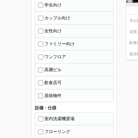
学生向け
カップル向け
月が
女性向け
追焚
駐車
ファミリー向け
徒歩
ワンフロア
高層ビル
飲食店可
居抜物件
設備・仕様
室内洗濯機置場
フローリング