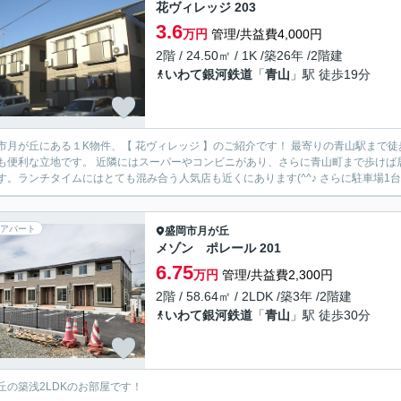
花ヴィレッジ 203
3.6
万円
管理/共益費4,000円
2階 / 24.50㎡ / 1K /築26年 /2階建
いわて銀河鉄道
「
青山
」駅 徒歩19分
丘にある１K物件、【 花ヴィレッジ 】のご紹介です！ 最寄りの青山駅まで徒歩約２０分、青山駅から盛岡駅まではひと駅ですので、通勤通
にはスーパーやコンビニがあり、さらに青山町まで歩けば居酒屋や飲食店、服屋さんやお弁当屋さんなどのお店が多くあ
アパート
盛岡市
月が丘
メゾン ポレール 201
6.75
万円
管理/共益費2,300円
2階 / 58.64㎡ / 2LDK /築3年 /2階建
いわて銀河鉄道
「
青山
」駅 徒歩30分
丘の築浅2LDKのお部屋です！