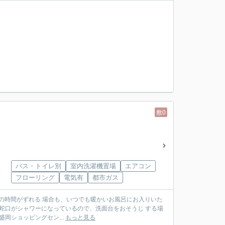
敷0
バス・トイレ別
室内洗濯機置場
エアコン
フローリング
電気有
都市ガス
仕様なので、経済的です☆ その上、イオン盛岡ショッピングセン...
もっと見る