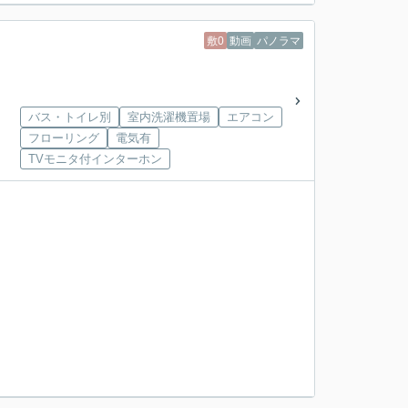
敷0
動画
パノラマ
バス・トイレ別
室内洗濯機置場
エアコン
フローリング
電気有
TVモニタ付インターホン