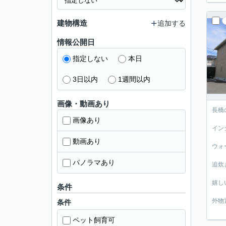
建物構造
追加する
情報公開日
指定しない
本日
3日以内
1週間以内
画像・動画あり
長橋
画像あり
イン
動画あり
ウォ
パノラマあり
追炊
嬉し
条件
外物
条件
ペット飼育可