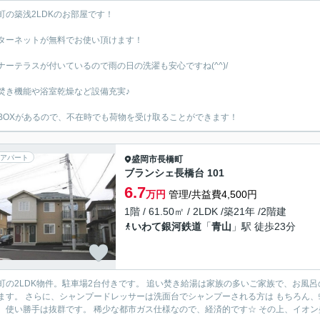
町の築浅2LDKのお部屋です！
ターネットが無料でお使い頂けます！
ナーテラスが付いているので雨の日の洗濯も安心ですね(^^)/
焚き機能や浴室乾燥など設備充実♪
BOXがあるので、不在時でも荷物を受け取ることができます！
アパート
盛岡市
長橋町
ブランシェ長橋台 101
6.7
万円
管理/共益費4,500円
1階 / 61.50㎡ / 2LDK /築21年 /2階建
いわて銀河鉄道
「
青山
」駅 徒歩23分
物件。駐車場2台付きです。 追い焚き給湯は家族の多いご家族で、お風呂の時間がずれる 場合も、いつでも暖かいお風呂にお入りいた
される方は もちろん、蛇口がシャワーになっているので、洗面台をおそうじ する場
合も、使い勝手は抜群です。 稀少な都市ガス