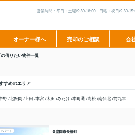
営業時間：平日・土曜/9:30-18:00 日曜・祝日/9:3
オーナー様へ
売却のご相談
会
町の借りたい物件一覧
すすめのエリア
中野
/
北飯岡
/
上田
/
本宮
/
太田
/
みたけ
/
本町通
/
高松
/
南仙北
/
前九年
アパート
盛岡市
長橋町