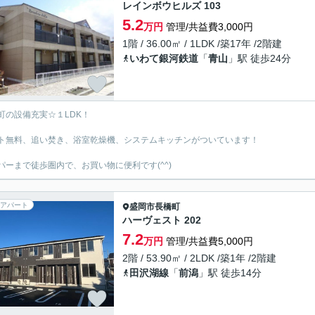
レインボウヒルズ 103
5.2
万円
管理/共益費3,000円
1階 / 36.00㎡ / 1LDK /築17年 /2階建
いわて銀河鉄道
「
青山
」駅 徒歩24分
町の設備充実☆１LDK！
ト無料、追い焚き、浴室乾燥機、システムキッチンがついています！
パーまで徒歩圏内で、お買い物に便利です(^^)
アパート
盛岡市
長橋町
ハーヴェスト 202
7.2
万円
管理/共益費5,000円
2階 / 53.90㎡ / 2LDK /築1年 /2階建
田沢湖線
「
前潟
」駅 徒歩14分