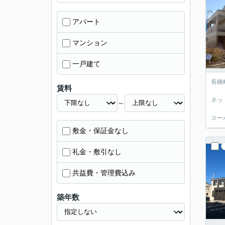
アパート
マンション
一戸建て
長橋
賃料
ネッ
～
スー
敷金・保証金なし
礼金・敷引なし
共益費・管理費込み
築年数