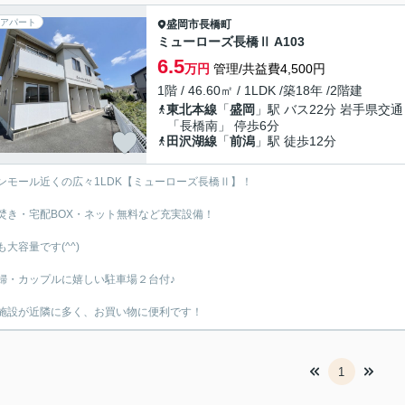
アパート
盛岡市
長橋町
ミューローズ長橋Ⅱ A103
6.5
万円
管理/共益費4,500円
1階 / 46.60㎡ / 1LDK /築18年 /2階建
東北本線
「
盛岡
」駅 バス22分 岩手県交通
「長橋南」 停歩6分
田沢湖線
「
前潟
」駅 徒歩12分
ンモール近くの広々1LDK【ミューローズ長橋Ⅱ】！
焚き・宅配BOX・ネット無料など充実設備！
も大容量です(^^)
婦・カップルに嬉しい駐車場２台付♪
施設が近隣に多く、お買い物に便利です！
1