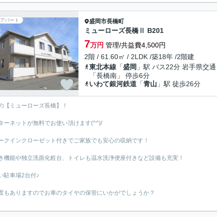
アパート
盛岡市
長橋町
ミューローズ長橋Ⅱ B201
7
万円
管理/共益費4,500円
2階 / 61.60㎡ / 2LDK /築18年 /2階建
東北本線
「
盛岡
」駅 バス22分 岩手県交通
「長橋南」 停歩6分
いわて銀河鉄道
「
青山
」駅 徒歩26分
の【ミューローズ長橋】！
ターネットが無料でお使い頂けます(^^)/
ークインクローゼット付きでご家族でも安心の収納です！
き機能や独立洗面化粧台、トイレも温水洗浄便座付きなど設備も充実！
い駐車場2台付♪
置もありますのでお車のタイヤの保管にいかがでしょうか？