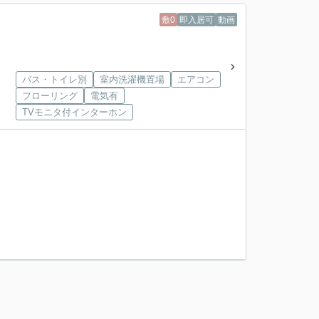
敷0
即入居可
動画
バス・トイレ別
室内洗濯機置場
エアコン
フローリング
電気有
TVモニタ付インターホン