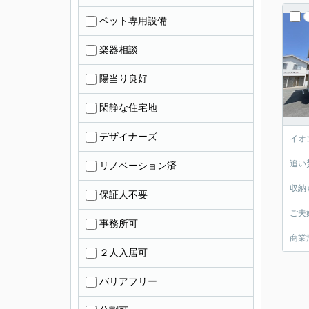
ペット専用設備
楽器相談
陽当り良好
閑静な住宅地
デザイナーズ
イオ
追い
リノベーション済
収納
保証人不要
ご夫
事務所可
商業
２人入居可
バリアフリー