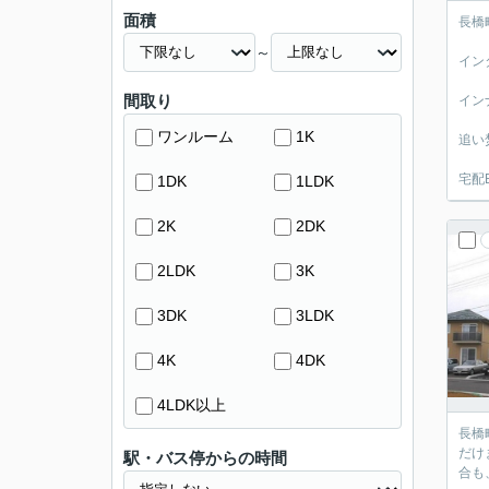
面積
長橋
～
イン
間取り
イン
ワンルーム
1K
追い
宅配
1DK
1LDK
2K
2DK
2LDK
3K
3DK
3LDK
4K
4DK
4LDK以上
長橋町の2LDK
だけます。 さらに、シャンプードレッサーは洗面台でシャンプー
駅・バス停からの時間