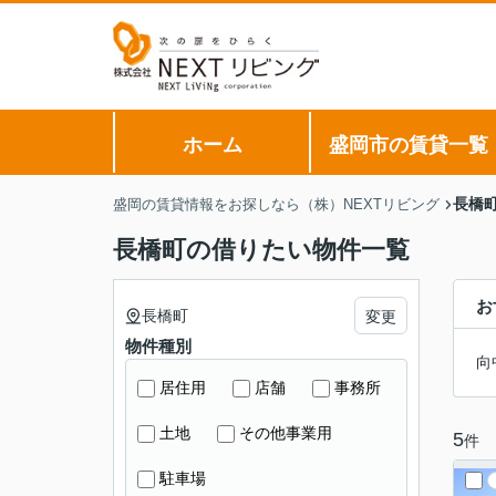
ホーム
盛岡市の賃貸一覧
長橋
盛岡の賃貸情報をお探しなら（株）NEXTリビング
長橋町の借りたい物件一覧
お
長橋町
変更
物件種別
向
居住用
店舗
事務所
土地
その他事業用
5
件
駐車場