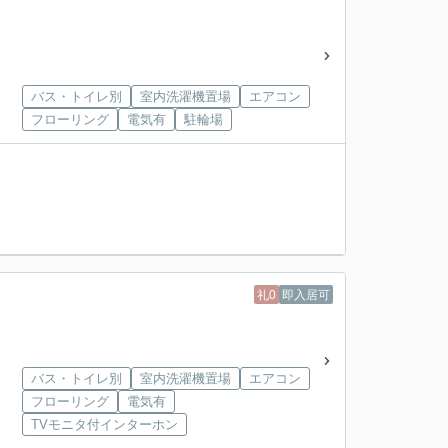
バス・トイレ別
室内洗濯機置場
エアコン
フローリング
電気有
駐輪場
礼0
即入居可
バス・トイレ別
室内洗濯機置場
エアコン
フローリング
電気有
TVモニタ付インターホン