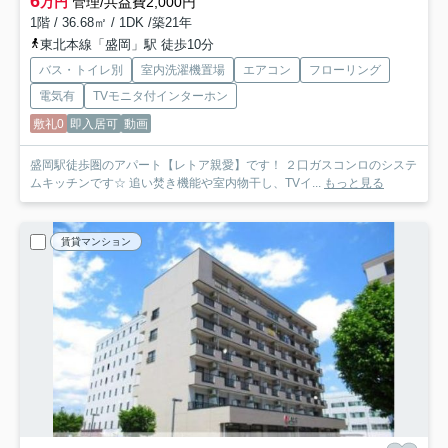
6
万円
管理/共益費2,000円
1階 / 36.68㎡ / 1DK /築21年
東北本線「盛岡」駅 徒歩10分
バス・トイレ別
室内洗濯機置場
エアコン
フローリング
電気有
TVモニタ付インターホン
敷礼0
即入居可
動画
盛岡駅徒歩圏のアパート【レトア親愛】です！ ２口ガスコンロのシステ
ムキッチンです☆ 追い焚き機能や室内物干し、TVイ...
もっと見る
賃貸マンション