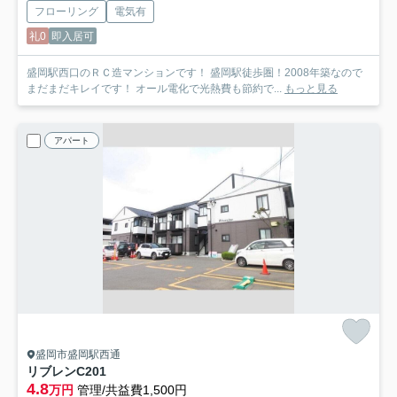
フローリング
電気有
礼0
即入居可
盛岡駅西口のＲＣ造マンションです！ 盛岡駅徒歩圏！2008年築なので
まだまだキレイです！ オール電化で光熱費も節約で...
もっと見る
アパート
盛岡市盛岡駅西通
リブレン
C201
4.8
万円
管理/共益費1,500円