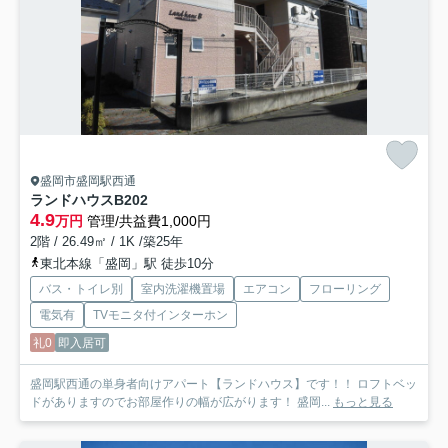
盛岡市盛岡駅西通
ランドハウス
B202
4.9
万円
管理/共益費1,000円
2階 / 26.49㎡ / 1K /築25年
東北本線「盛岡」駅 徒歩10分
バス・トイレ別
室内洗濯機置場
エアコン
フローリング
電気有
TVモニタ付インターホン
礼0
即入居可
盛岡駅西通の単身者向けアパート【ランドハウス】です！！ ロフトベッ
ドがありますのでお部屋作りの幅が広がります！ 盛岡...
もっと見る