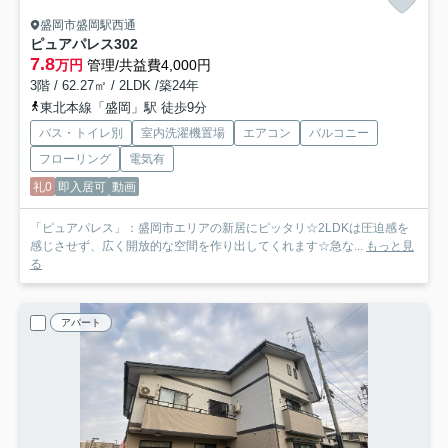
盛岡市盛岡駅西通
ピュアパレス
302
7.8
万円
管理/共益費4,000円
3階 / 62.27㎡ / 2LDK /築24年
東北本線「盛岡」駅 徒歩9分
バス・トイレ別
室内洗濯機置場
エアコン
バルコニー
フローリング
電気有
礼0
即入居可
動画
「ピュアパレス」：盛岡市エリアの新居にピッタリ☆2LDKは圧迫感を
感じさせず、広く開放的な空間を作り出してくれます☆急な...
もっと見
る
アパート