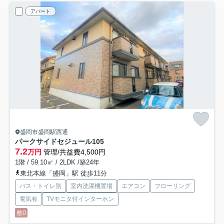
アパート
盛岡市盛岡駅西通
パークサイドセジュール
105
7.2
万円
管理/共益費4,500円
1階 / 59.10㎡ / 2LDK /築24年
東北本線「盛岡」駅 徒歩11分
バス・トイレ別
室内洗濯機置場
エアコン
フローリング
電気有
TVモニタ付インターホン
敷0