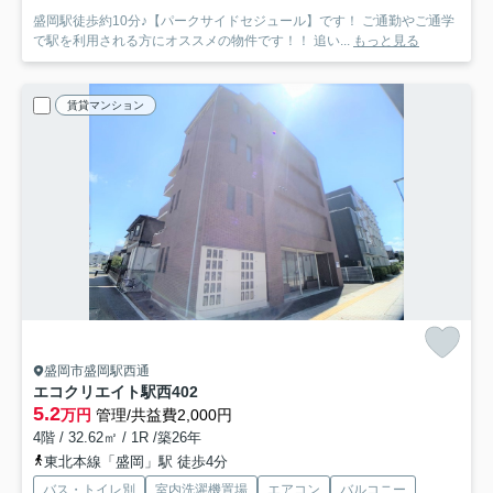
盛岡駅徒歩約10分♪【パークサイドセジュール】です！ ご通勤やご通学
で駅を利用される方にオススメの物件です！！ 追い...
もっと見る
賃貸マンション
盛岡市盛岡駅西通
エコクリエイト駅西
402
5.2
万円
管理/共益費2,000円
4階 / 32.62㎡ / 1R /築26年
東北本線「盛岡」駅 徒歩4分
バス・トイレ別
室内洗濯機置場
エアコン
バルコニー