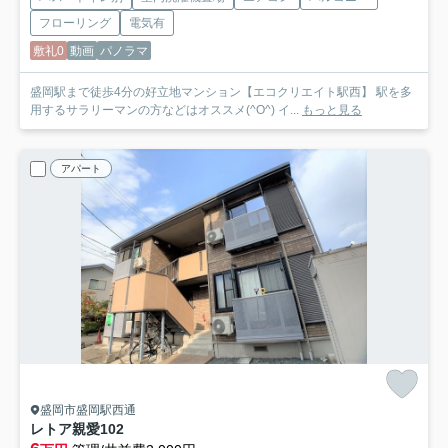
フローリング
電気有
敷礼0
動画
パノラマ
盛岡駅まで徒歩4分の好立地マンション【エコクリエイト駅西】 駅を多
用するサラリーマンの方などはオススメ(^O^) イ...
もっと見る
アパート
盛岡市盛岡駅西通
レトア親愛
102