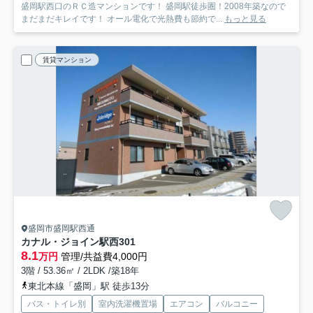
盛岡駅西口のＲＣ造マンションです！ 盛岡駅徒歩圏！2008年築なので
まだまだキレイです！ オール電化で光熱費も節約で...
もっと見る
賃貸マンション
盛岡市盛岡駅西通
カナル・ジョイン駅西
301
8.1
万円
管理/共益費4,000円
3階 / 53.36㎡ / 2LDK /築18年
東北本線「盛岡」駅 徒歩13分
バス・トイレ別
室内洗濯機置場
エアコン
バルコニー