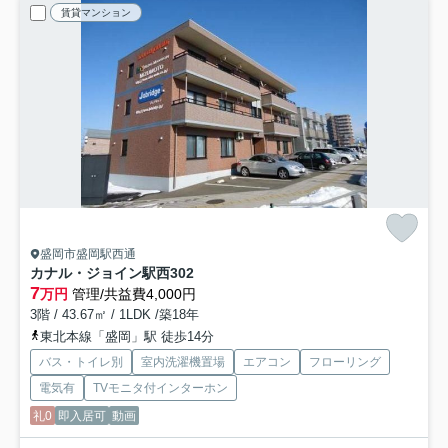
賃貸マンション
盛岡市盛岡駅西通
カナル・ジョイン駅西
302
7
万円
管理/共益費4,000円
3階 / 43.67㎡ / 1LDK /築18年
東北本線「盛岡」駅 徒歩14分
バス・トイレ別
室内洗濯機置場
エアコン
フローリング
電気有
TVモニタ付インターホン
礼0
即入居可
動画