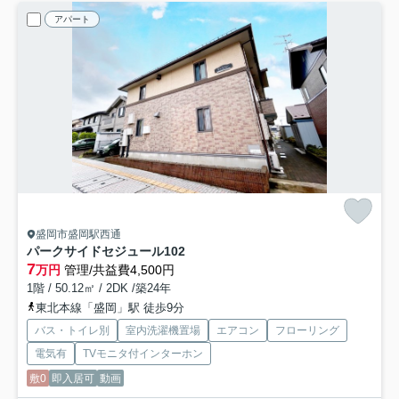
アパート
盛岡市盛岡駅西通
パークサイドセジュール
102
7
万円
管理/共益費4,500円
1階 / 50.12㎡ / 2DK /築24年
東北本線「盛岡」駅 徒歩9分
バス・トイレ別
室内洗濯機置場
エアコン
フローリング
電気有
TVモニタ付インターホン
敷0
即入居可
動画