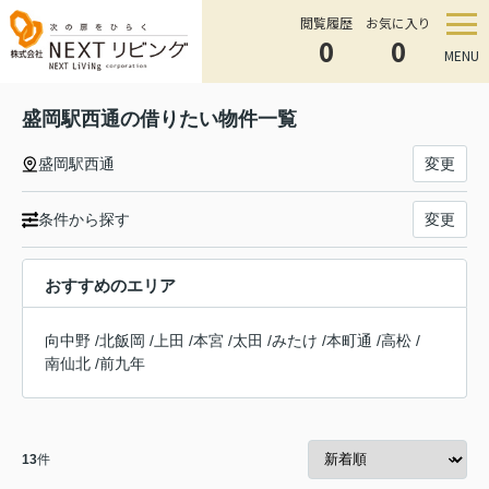
閲覧履歴
お気に入り
0
0
MENU
盛岡駅西通の借りたい物件一覧
盛岡駅西通
変更
条件から探す
変更
おすすめのエリア
向中野
/
北飯岡
/
上田
/
本宮
/
太田
/
みたけ
/
本町通
/
高松
/
南仙北
/
前九年
13
件