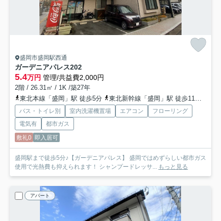
盛岡市盛岡駅西通
ガーデニアパレス
202
5.4
万円
管理/共益費2,000円
2階 / 26.31㎡ / 1K /築27年
東北本線「盛岡」駅 徒歩5分
東北新幹線「盛岡」駅 徒歩11分
いわ
バス・トイレ別
室内洗濯機置場
エアコン
フローリング
電気有
都市ガス
敷礼0
即入居可
盛岡駅まで徒歩5分♪【ガーデニアパレス】 盛岡ではめずらしい都市ガス
使用で光熱費も抑えられます！ シャンプードレッサ...
もっと見る
アパート