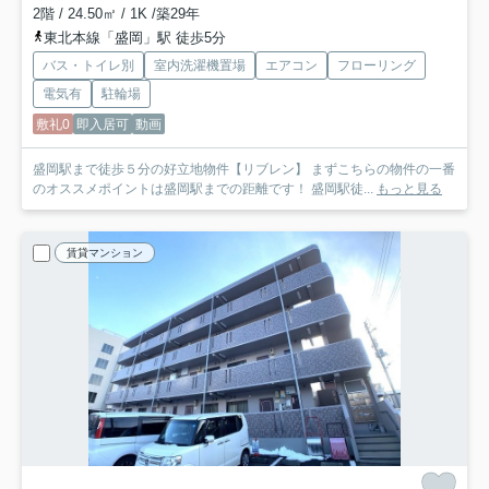
2階 / 24.50㎡ / 1K /築29年
東北本線「盛岡」駅 徒歩5分
バス・トイレ別
室内洗濯機置場
エアコン
フローリング
電気有
駐輪場
敷礼0
即入居可
動画
盛岡駅まで徒歩５分の好立地物件【リブレン】 まずこちらの物件の一番
のオススメポイントは盛岡駅までの距離です！ 盛岡駅徒...
もっと見る
賃貸マンション