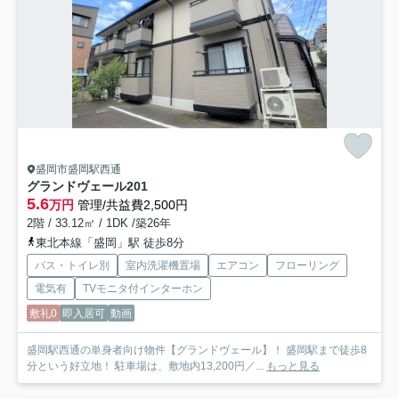
盛岡市盛岡駅西通
グランドヴェール
201
5.6
万円
管理/共益費2,500円
2階 / 33.12㎡ / 1DK /築26年
東北本線「盛岡」駅 徒歩8分
バス・トイレ別
室内洗濯機置場
エアコン
フローリング
電気有
TVモニタ付インターホン
敷礼0
即入居可
動画
盛岡駅西通の単身者向け物件【グランドヴェール】！ 盛岡駅まで徒歩8
分という好立地！ 駐車場は、敷地内13,200円／...
もっと見る