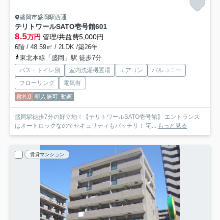
盛岡市盛岡駅西通
テリトワールSATO壱号館
601
8.5
万円
管理/共益費5,000円
6階 / 48.59㎡ / 2LDK /築26年
東北本線「盛岡」駅 徒歩7分
バス・トイレ別
室内洗濯機置場
エアコン
バルコニー
フローリング
電気有
敷礼0
即入居可
動画
盛岡駅徒歩7分の好立地！【テリトワールSATO壱号館】 エントランス
はオートロックなのでセキュリティもバッチリ！ 宅...
もっと見る
賃貸マンション