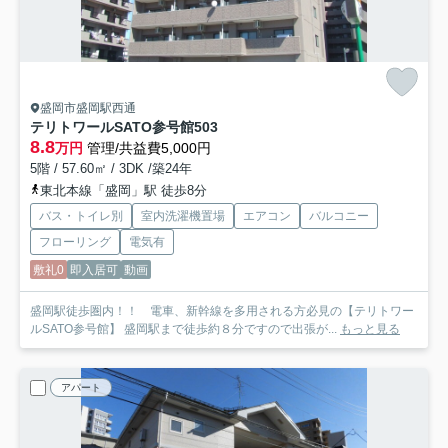
盛岡市盛岡駅西通
テリトワールSATO参号館
503
8.8
万円
管理/共益費5,000円
5階 / 57.60㎡ / 3DK /築24年
東北本線「盛岡」駅 徒歩8分
バス・トイレ別
室内洗濯機置場
エアコン
バルコニー
フローリング
電気有
敷礼0
即入居可
動画
盛岡駅徒歩圏内！！ 電車、新幹線を多用される方必見の【テリトワー
ルSATO参号館】 盛岡駅まで徒歩約８分ですので出張が...
もっと見る
アパート