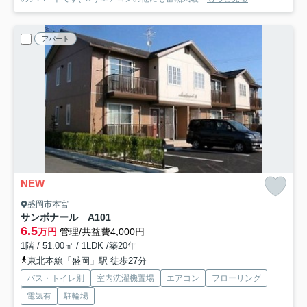
アパート
NEW
盛岡市本宮
サンボナール A
101
6.5
万円
管理/共益費4,000円
1階 / 51.00㎡ / 1LDK /築20年
東北本線「盛岡」駅 徒歩27分
バス・トイレ別
室内洗濯機置場
エアコン
フローリング
電気有
駐輪場