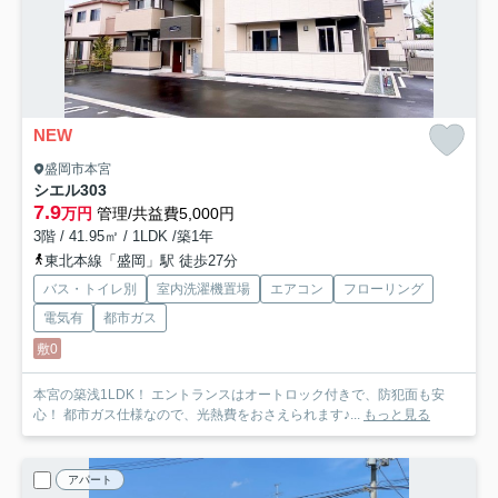
NEW
盛岡市本宮
シエル
303
7.9
万円
管理/共益費5,000円
3階 / 41.95㎡ / 1LDK /築1年
東北本線「盛岡」駅 徒歩27分
バス・トイレ別
室内洗濯機置場
エアコン
フローリング
電気有
都市ガス
敷0
本宮の築浅1LDK！ エントランスはオートロック付きで、防犯面も安
心！ 都市ガス仕様なので、光熱費をおさえられます♪...
もっと見る
アパート