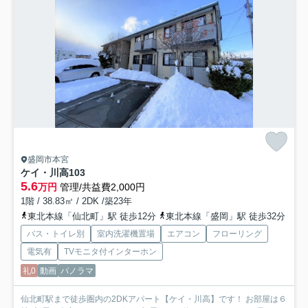
盛岡市本宮
ケイ・川高
103
5.6
万円
管理/共益費2,000円
1階 / 38.83㎡ / 2DK /築23年
東北本線「仙北町」駅 徒歩12分
東北本線「盛岡」駅 徒歩32分
バス・トイレ別
室内洗濯機置場
エアコン
フローリング
電気有
TVモニタ付インターホン
礼0
動画
パノラマ
仙北町駅まで徒歩圏内の2DKアパート【ケイ・川高】です！ お部屋は６