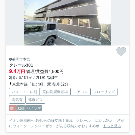
盛岡市本宮
クレール
301
9.4
万円
管理/共益費4,500円
3階 / 67.01㎡ / 2LDK /築3年
東北本線「仙北町」駅 徒歩32分
バス・トイレ別
室内洗濯機置場
エアコン
フローリング
電気有
都市ガス
敷0
動画
パノラマ
イオン盛岡南へ徒歩5分の好立地！築浅「クレール」 広いLDKと、洋室
にウォークインクローゼットがある収納力がおすすめポ...
もっと見る