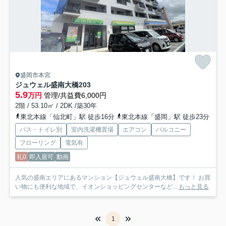
盛岡市本宮
ジュウェル盛南大橋
203
5.9
万円
管理/共益費6,000円
2階 / 53.10㎡ / 2DK /築30年
東北本線「仙北町」駅 徒歩16分
東北本線「盛岡」駅 徒歩23分
バス・トイレ別
室内洗濯機置場
エアコン
バルコニー
フローリング
電気有
礼0
即入居可
動画
人気の盛南エリアにあるマンション【ジュウェル盛南大橋】です！ お買
い物にも便利な地域で、イオンショッピングセンターなど...
もっと見る
1