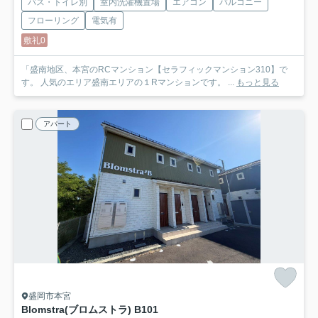
バス・トイレ別
室内洗濯機置場
エアコン
バルコニー
フローリング
電気有
敷礼0
「盛南地区、本宮のRCマンション【セラフィックマンション310】で
す。 人気のエリア盛南エリアの１Rマンションです。 ...
もっと見る
アパート
盛岡市本宮
Blomstra(ブロムストラ) B
101