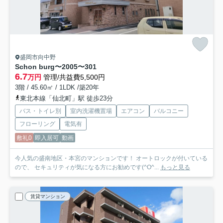
盛岡市向中野
Schon burg〜2005〜
301
6.7
万円
管理/共益費5,500円
3階 / 45.60㎡ / 1LDK /築20年
東北本線「仙北町」駅 徒歩23分
バス・トイレ別
室内洗濯機置場
エアコン
バルコニー
フローリング
電気有
敷礼0
即入居可
動画
今人気の盛南地区・本宮のマンションです！ オートロックが付いている
ので、 セキュリティが気になる方にお勧めです(^O^...
もっと見る
賃貸マンション