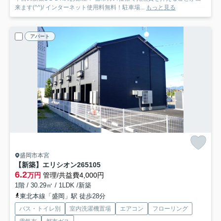
来ます(^^)/ インターネット使用料無料！駐車場...
もっと見る
アパート
盛岡市本宮
【新築】エリシオン265
105
6.2
万円
管理/共益費4,000円
1階 / 30.29㎡ / 1LDK /新築
東北本線「盛岡」駅 徒歩28分
バス・トイレ別
室内洗濯機置場
エアコン
フローリング