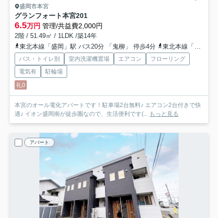
盛岡市本宮
グランフォート本宮
201
6.5
万円
管理/共益費2,000円
2階 / 51.49㎡ / 1LDK /築14年
東北本線「盛岡」駅 バス20分 「鬼柳」 停歩4分
東北本線「仙北町」駅 徒歩37分
バス・トイレ別
室内洗濯機置場
エアコン
フローリング
電気有
駐輪場
礼0
本宮のオール電化アパートです！駐車場2台無料♪ エアコン2台付きで快
適♪ イオン盛岡南が徒歩圏なので、生活便利です(...
もっと見る
アパート