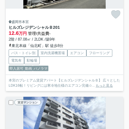
盛岡市本宮
ヒルズレジデンシャルＢ
201
12.6
万円
管理/共益費-
2階 / 87.08㎡ / 2LDK /築9年
東北本線「仙北町」駅 徒歩8分
バス・トイレ別
室内洗濯機置場
エアコン
フローリング
電気有
駐輪場
即入居可
動画
パノラマ
本宮のプレミアム賃貸アパート【ヒルズレジデンシャルＢ】 広々とした
LDK16帖！リビングには寒冷地仕様のエアコン完備☆...
もっと見る
賃貸マンション