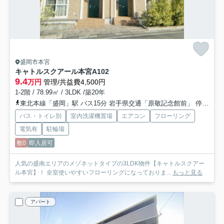
盛岡市本宮
キャトルスクアール本宮
A102
9.4
万円
管理/共益費4,500円
1-2階 / 78.99㎡ / 3LDK /築20年
東北本線「盛岡」駅 バス15分 岩手県交通「原敬記念館前」 停歩2分
バス・トイレ別
室内洗濯機置場
エアコン
フローリング
電気有
駐輪場
敷0
即入居可
人気の盛南エリアのメゾネットタイプの3LDK物件【キャトルスクアー
ル本宮】！ 全室使いやすいフローリングになっておりま...
もっと見る
アパート