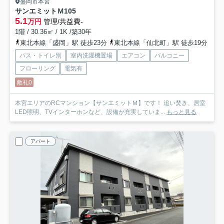
盛岡市本宮
サンエミットＭ
105
5.1
万円
管理/共益費-
1階 / 30.36㎡ / 1K /築30年
東北本線「盛岡」駅 徒歩23分
東北本線「仙北町」駅 徒歩19分
バス・トイレ別
室内洗濯機置場
エアコン
バルコニー
フローリング
電気有
敷礼0
本宮エリアのRCマンション【サンエミットＭ】です！ 追い焚き、居室
LED照明、TVインターホンなど、設備が充実していま...
もっと見る
アパート