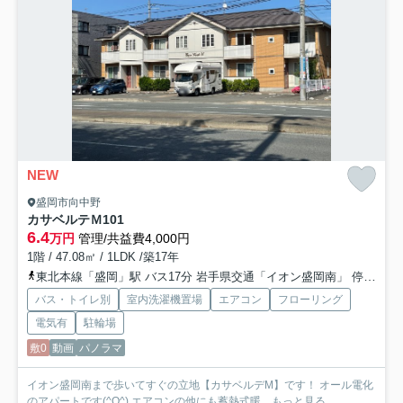
NEW
盛岡市向中野
カサベルテＭ
101
6.4
万円
管理/共益費4,000円
1階 / 47.08㎡ / 1LDK /築17年
東北本線「盛岡」駅 バス17分 岩手県交通「イオン盛岡南」 停歩2分
バス・トイレ別
室内洗濯機置場
エアコン
フローリング
電気有
駐輪場
敷0
動画
パノラマ
イオン盛岡南まで歩いてすぐの立地【カサベルデM】です！ オール電化
のアパートです(^O^) エアコンの他にも蓄熱式暖...
もっと見る