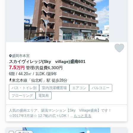
盛岡市本宮
スカイヴィレッジ(Sky village)盛南
601
7.5
万円
管理/共益費6,300円
6階 / 44.20㎡ / 1LDK /築9年
東北本線「仙北町」駅 徒歩28分
バス・トイレ別
室内洗濯機置場
エアコン
バルコニー
フローリング
電気有
人気の盛南エリア、築浅マンション【Sky Village盛南】です！
☆2017年3月築☆ 12.7帖の広々LDK！...
もっと見る