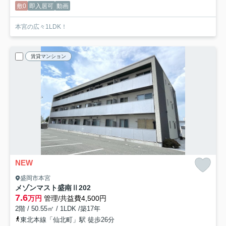
敷0
即入居可
動画
本宮の広々1LDK！
賃貸マンション
NEW
盛岡市本宮
メゾンマスト盛南Ⅱ
202
7.6
万円
管理/共益費4,500円
2階 / 50.55㎡ / 1LDK /築17年
東北本線「仙北町」駅 徒歩26分