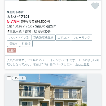
盛岡市本宮
カシオペア
101
5.7
万円
管理/共益費4,500円
1階 / 30.99㎡ / 1K＋S(納戸) /築22年
東北本線「盛岡」駅 徒歩30分
バス・トイレ別
室内洗濯機置場
エアコン
フローリング
電気有
駐輪場
敷礼0
人気の本宮エリア１Ｋのアパート【カシオペア】です。 1DKの珍しい間
取りとなっており、洋室は7.5帖+畳スペースと広々...
もっと見る
アパート