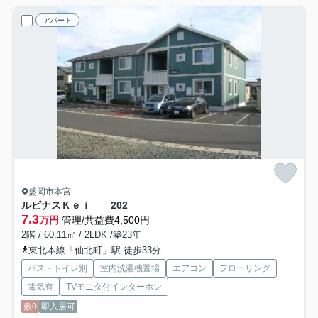
アパート
盛岡市本宮
ルピナスＫｅｉ
202
7.3
万円
管理/共益費4,500円
2階 / 60.11㎡ / 2LDK /築23年
東北本線「仙北町」駅 徒歩33分
バス・トイレ別
室内洗濯機置場
エアコン
フローリング
電気有
TVモニタ付インターホン
敷0
即入居可