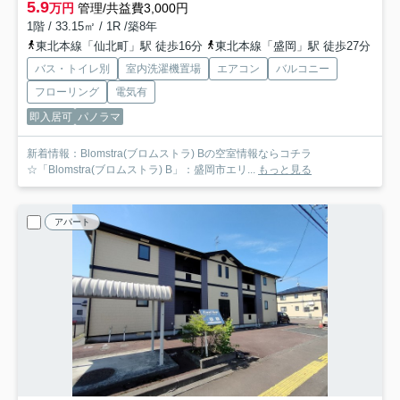
5.9
万円
管理/共益費3,000円
1階 / 33.15㎡ / 1R /築8年
東北本線「仙北町」駅 徒歩16分
東北本線「盛岡」駅 徒歩27分
バス・トイレ別
室内洗濯機置場
エアコン
バルコニー
フローリング
電気有
即入居可
パノラマ
新着情報：Blomstra(ブロムストラ) Bの空室情報ならコチラ
☆「Blomstra(ブロムストラ) B」：盛岡市エリ...
もっと見る
アパート