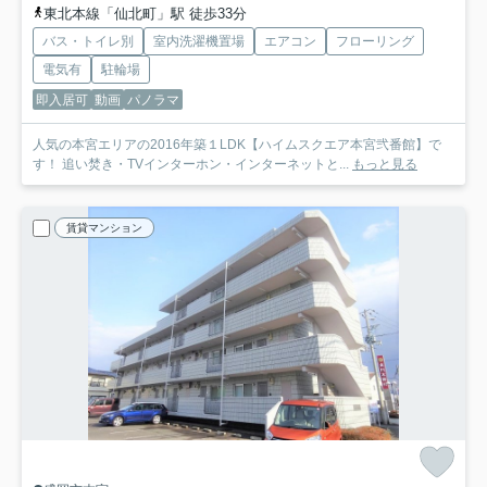
東北本線「仙北町」駅 徒歩33分
バス・トイレ別
室内洗濯機置場
エアコン
フローリング
電気有
駐輪場
即入居可
動画
パノラマ
人気の本宮エリアの2016年築１LDK【ハイムスクエア本宮弐番館】で
す！ 追い焚き・TVインターホン・インターネットと...
もっと見る
賃貸マンション