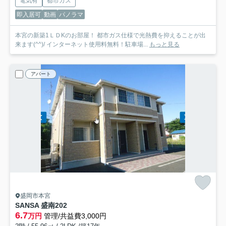
電気有
都市ガス
即入居可
動画
パノラマ
本宮の新築1ＬＤKのお部屋！ 都市ガス仕様で光熱費を抑えることが出
来ます(^^)/ インターネット使用料無料！駐車場...
もっと見る
アパート
盛岡市本宮
SANSA 盛南
202
6.7
万円
管理/共益費3,000円