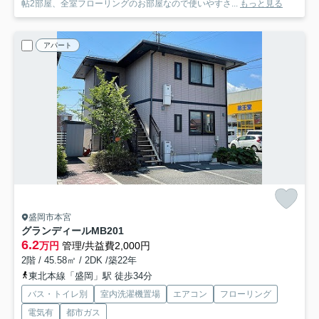
帖2部屋、全室フローリングのお部屋なので使いやすさ...
もっと見る
アパート
盛岡市本宮
グランディールM
B201
6.2
万円
管理/共益費2,000円
2階 / 45.58㎡ / 2DK /築22年
東北本線「盛岡」駅 徒歩34分
バス・トイレ別
室内洗濯機置場
エアコン
フローリング
電気有
都市ガス