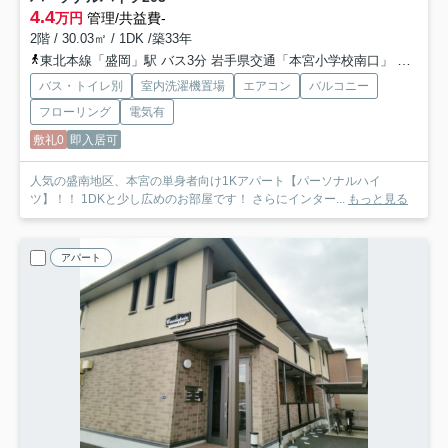
4.4
万円
管理/共益費-
2階 / 30.03㎡ / 1DK /築33年
東北本線「盛岡」駅 バス3分 岩手県交通「本宮小学校南口」 停歩18分
バス・トイレ別
室内洗濯機置場
エアコン
バルコニー
フローリング
電気有
敷礼0
即入居可
人気の盛南地区、本宮の単身者向け1Kアパート【パーソナルハイ
ツ】！！ 1DKと少し広めのお部屋です！ さらにインター...
もっと見る
アパート