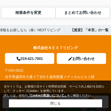
検索条件を変更
まとめてお問い合わせ
情報をお探しなら（株）NEXTリビング
【賃貸】「本宮」の一覧
株式会社ＮＥＸＴリビング
019-621-7001
お問い合わせ
〒020-0022
岩手県盛岡市大通３丁目9-3 菱和開運メディカルビル１階
営業時間：
平日・土曜/9:30-18:00 日曜・祝日/9:30-15:00
当サイトでは、お客様の当サイト利用状況把握、サービス向上検討を目的と
定休日：
毎週水曜日・年末年始・ＧＷ・お盆
して、クッキー（Cookie）を使用しています。
詳しくは、当社の
「Cookieの取扱いについて」
をご確認ください。
閉じる
電話する
メールする
LINE