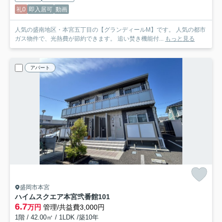
礼0
即入居可
動画
人気の盛南地区・本宮五丁目の【グランディールM】です。 人気の都市
ガス物件で、光熱費が節約できます。 追い焚き機能付...
もっと見る
アパート
盛岡市本宮
ハイムスクエア本宮弐番館
101
6.7
万円
管理/共益費3,000円
1階 / 42.00㎡ / 1LDK /築10年