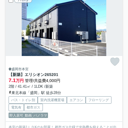
アパート
盛岡市本宮
【新築】エリシオン265
201
7.1
万円
管理/共益費4,000円
2階 / 41.41㎡ / 1LDK /新築
東北本線「盛岡」駅 徒歩28分
バス・トイレ別
室内洗濯機置場
エアコン
フローリング
電気有
都市ガス
即入居可
動画
パノラマ
本宮の新築1ＬＤKのお部屋！ 都市ガス仕様で光熱費を抑えることが出