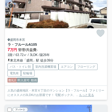
盛岡市本宮
ラ・フルールA
105
7
万円
管理/共益費-
1階 / 63.72㎡ / 3LDK /築26年
東北本線「盛岡」駅 徒歩39分
バス・トイレ別
室内洗濯機置場
エアコン
フローリング
電気有
駐輪場
敷礼0
即入居可
動画
人気の盛南地区・本宮６丁目のマンション【ラ・フルール】 ファミリー
にオススメの3LDKのお部屋です！ 宅配ボックス、...
もっと見る
アパート