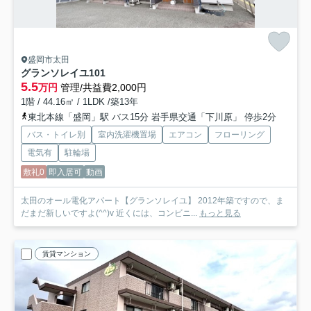
盛岡市太田
グランソレイユ
101
5.5
万円
管理/共益費2,000円
1階 / 44.16㎡ / 1LDK /築13年
東北本線「盛岡」駅 バス15分 岩手県交通「下川原」 停歩2分
バス・トイレ別
室内洗濯機置場
エアコン
フローリング
電気有
駐輪場
敷礼0
即入居可
動画
太田のオール電化アパート【グランソレイユ】 2012年築ですので、ま
だまだ新しいですよ(^^)v 近くには、コンビニ...
もっと見る
賃貸マンション