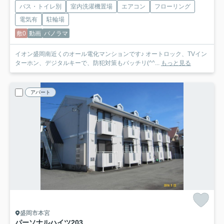
バス・トイレ別
室内洗濯機置場
エアコン
フローリング
電気有
駐輪場
敷0
動画
パノラマ
イオン盛岡南近くのオール電化マンションです♪ オートロック、TVイン
ターホン、デジタルキーで、防犯対策もバッチリ(^^...
もっと見る
アパート
盛岡市本宮
パーソナルハイツ
203