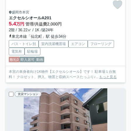
盛岡市本宮
エクセルシオール
A201
5.4
万円
管理/共益費2,000円
2階 / 36.22㎡ / 1K /築24年
東北本線「仙北町」駅 徒歩34分
バス・トイレ別
室内洗濯機置場
エアコン
フローリング
電気有
駐輪場
敷礼0
即入居可
動画
本宮の単身者向け1K物件【エクセルシオール】です！ 駐車場１台無
料！ クロゼット、押入、物置と収納スペースたっぷり♪...
もっと見る
賃貸マンション