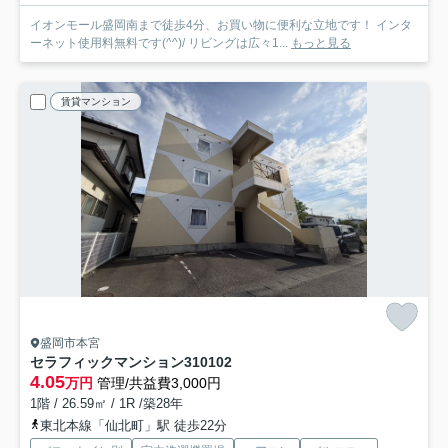
イオンモール盛岡南まで徒歩4分、お買い物に便利な立地です！ インタ
ーネット使用料無料です(^^)/ リビングは広々1...
もっと見る
賃貸マンション
盛岡市本宮
セラフィックマンション310
102
4.05
万円
管理/共益費3,000円
1階 / 26.59㎡ / 1R /築28年
東北本線「仙北町」駅 徒歩22分