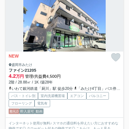
NEW
盛岡市みたけ
ファイン21
205
4.2
万円
管理/共益費4,500円
2階 / 28.88㎡ / 1K /築28年
いわて銀河鉄道「厨川」駅 徒歩20分
「みたけ4丁目」バス停下車 徒歩7分
バス・トイレ別
室内洗濯機置場
エアコン
バルコニー
フローリング
電気有
敷礼0
即入居可
動画
インターネット使用が無料♪ スマホの通信料を抑えたい方におすすめな
物件です◎ クローゼット付きの物件です◎ こちらは...
もっと見る