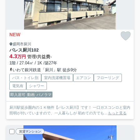
NEW
盛岡市厨川
パレス厨川
102
4.3
万円
管理/共益費-
1階 / 27.04㎡ / 1K /築27年
いわて銀河鉄道「厨川」駅 徒歩9分
バス・トイレ別
室内洗濯機置場
エアコン
フローリング
電気有
シャワー
即入居可
動画
パノラマ
厨川駅徒歩圏内の１Ｋ物件【パレス厨川】です！ 一口ガスコンロと室内
照明が付いていますので、一人暮らしが 初めての方でも...
もっと見る
賃貸マンション