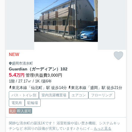
NEW
盛岡市清水町
Guardian（ガーディアン）
102
5.4
万円
管理/共益費3,000円
1階 / 27.17㎡ / 1K /築6年
東北本線「仙北町」駅 徒歩14分
東北本線「盛岡」駅 徒歩21分
バス・トイレ別
室内洗濯機置場
エアコン
フローリング
電気有
駐輪場
礼0
即入居可
閑静な清水町の築浅1Kです！ 浴室乾燥や追い焚き機能、システムキッ
チンなど 水回りの設備が充実しています♪ さらにイ...
もっと見る