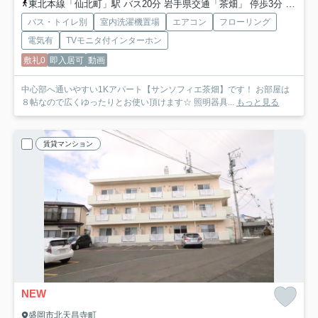
東北本線「仙北町」駅 バス20分 岩手県交通「茶畑」 停歩3分
東北本
バス・トイレ別
室内洗濯機置場
エアコン
フローリング
電気有
TVモニタ付インターホン
敷礼0
即入居可
動画
中心部へ通いやすい1Kアパート【サンソフィエ茶畑】です！ お部屋は
８帖なので広くゆったりとお使い頂けます☆ 照明器具...
もっと見る
賃貸マンション
NEW
盛岡市北天昌寺町