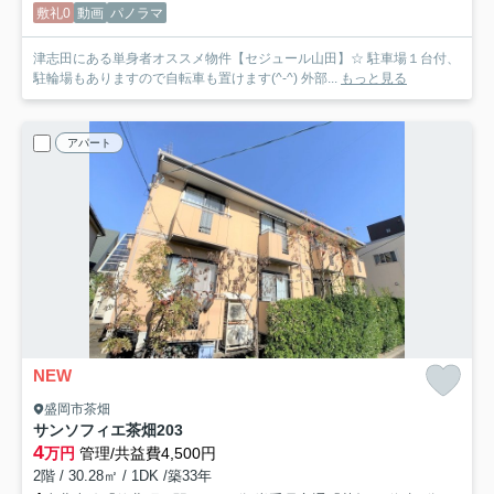
敷礼0
動画
パノラマ
津志田にある単身者オススメ物件【セジュール山田】☆ 駐車場１台付、
駐輪場もありますので自転車も置けます(^-^) 外部...
もっと見る
アパート
NEW
盛岡市茶畑
サンソフィエ茶畑
203
4
万円
管理/共益費4,500円
2階 / 30.28㎡ / 1DK /築33年