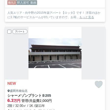
敷礼0
即入居可
動画
人気エリア・向中野の2015年築アパート【ロッタ】です！ 洋室のほか
に3.7帖のサービスルームが付いていますので、お荷...
もっと見る
アパート
NEW
盛岡市南仙北
シャーメゾンプラントＢ
205
6.3
万円
管理/共益費2,000円
2階 / 32.00㎡ / 1K /築11年