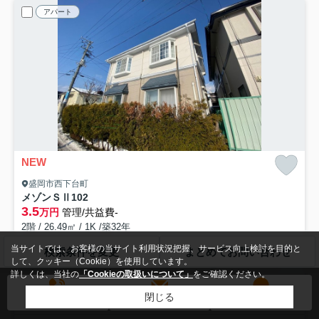
アパート
NEW
盛岡市西下台町
メゾンＳⅡ
102
3.5
万円
管理/共益費-
2階 / 26.49㎡ / 1K /築32年
東北本線「盛岡」駅 徒歩20分
当サイトでは、お客様の当サイト利用状況把握、サービス向上検討を目的と
検索条件を変更
まとめてお問い合わせ
バス・トイレ別
室内洗濯機置場
エアコン
フローリング
して、クッキー（Cookie）を使用しています。
詳しくは、当社の
「Cookieの取扱いについて」
をご確認ください。
電気有
シャワー
閉じる
即入居可
電話する
メールする
LINE