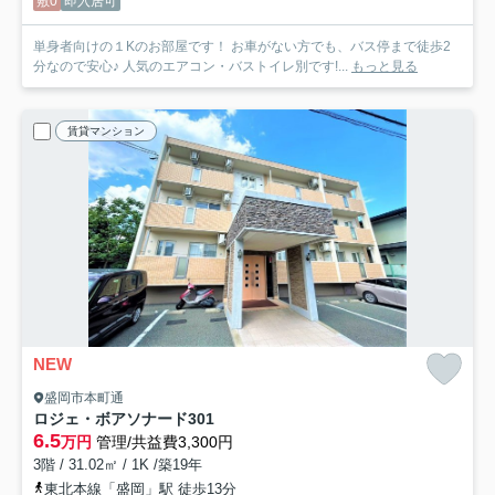
敷0
即入居可
単身者向けの１Kのお部屋です！ お車がない方でも、バス停まで徒歩2
分なので安心♪ 人気のエアコン・バストイレ別です!...
もっと見る
賃貸マンション
NEW
盛岡市本町通
ロジェ・ボアソナード
301
6.5
万円
管理/共益費3,300円
3階 / 31.02㎡ / 1K /築19年
東北本線「盛岡」駅 徒歩13分