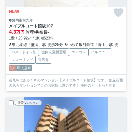
NEW
盛岡市前九年
メイプルコート館坂
107
4.3
万円
管理/共益費-
1階 / 25.92㎡ / 1K /築23年
東北本線「盛岡」駅 徒歩25分
いわて銀河鉄道「青山」駅 徒歩22分
バス・トイレ別
室内洗濯機置場
エアコン
バルコニー
フローリング
電気有
礼0
即入居可
前九年にある１Ｋのマンション【メイプルコート館坂】です。 独立洗面
のあるマンションでこのお家賃は魅力です！ 盛岡のど...
もっと見る
賃貸マンション