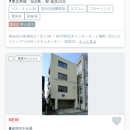
東北本線「仙北町」駅 徒歩21分
バス・トイレ別
室内洗濯機置場
エアコン
フローリング
電気有
駐輪場
敷礼0
即入居可
南仙北の単身向け！広々1K！ Wi-Fi対応光インタ―ネット無料♪ 3口ビル
ドイングリル付システムキッチン・浴室12...
もっと見る
賃貸マンション
NEW
盛岡市中央通