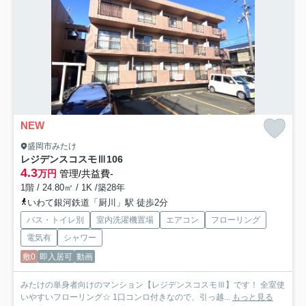
NEW
盛岡市みたけ
レジデンスコスモⅢ
106
4.3
万円
管理/共益費-
1階 / 24.80㎡ / 1K /築28年
いわて銀河鉄道「厨川」駅 徒歩2分
バス・トイレ別
室内洗濯機置場
エアコン
フローリング
電気有
シャワー
敷0
即入居可
動画
みたけの単身者向けのマンション【レジデンスコスモⅢ】です！ 全室使
いやすいフローリング☆ 1口コンロ付きなので、引っ越...
もっと見る