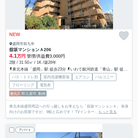
NEW
盛岡市前九年
舘坂マンションＡ
206
4.1
万円
管理/共益費3,000円
2階 / 31.50㎡ / 1K /築28年
東北本線「盛岡」駅 徒歩23分
いわて銀河鉄道「青山」駅 徒歩20分
バス・トイレ別
室内洗濯機置場
エアコン
バルコニー
フローリング
電気有
敷礼0
即入居可
動画
東北本線盛岡周辺への引っ越しをお考えなら「舘坂マンションＡ」 単身
向けのお部屋ですが、9帖と広めです！ TVインター...
もっと見る
アパート