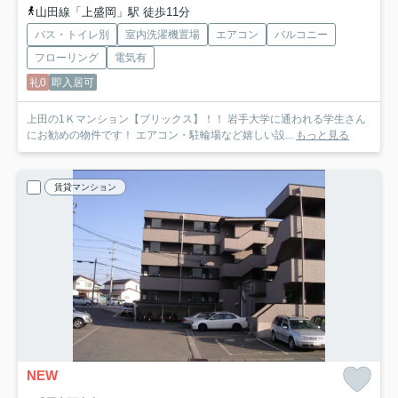
山田線「上盛岡」駅 徒歩11分
バス・トイレ別
室内洗濯機置場
エアコン
バルコニー
フローリング
電気有
礼0
即入居可
上田の1Ｋマンション【ブリックス】！！ 岩手大学に通われる学生さん
にお勧めの物件です！ エアコン・駐輪場など嬉しい設...
もっと見る
賃貸マンション
NEW