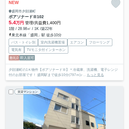
NEW
盛岡市夕顔瀬町
ボアソナードⅢ
102
5.4
万円
管理/共益費1,400円
1階 / 28.98㎡ / 1K /築22年
東北本線「盛岡」駅 徒歩10分
バス・トイレ別
室内洗濯機置場
エアコン
フローリング
電気有
TVモニタ付インターホン
敷礼0
即入居可
夕顔瀬町の1Ｋ物件【ボアソナードⅢ】＊冷蔵庫、洗濯機、電子レンジ
付のお部屋です！ 盛岡駅まで徒歩10分(797ｍ)♪ ...
もっと見る
賃貸マンション