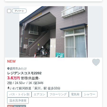
アパート
NEW
盛岡市みたけ
レジデンスコスモ2
202
3.6
万円
管理/共益費-
2階 / 24.50㎡ / 1K /築34年
いわて銀河鉄道「厨川」駅 徒歩10分
バス・トイレ別
エアコン
フローリング
電気有
シャワー
温水洗浄便座