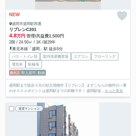
NEW
盛岡市盛岡駅西通
リブレン
C201
4.8
万円
管理/共益費1,500円
2階 / 24.50㎡ / 1K /築29年
東北本線「盛岡」駅 徒歩5分
バス・トイレ別
室内洗濯機置場
エアコン
フローリング
電気有
駐輪場
敷礼0
即入居可
動画
盛岡駅まで徒歩５分の好立地物件【リブレン】 まずこちらの物件の一番
のオススメポイントは盛岡駅までの距離です！ 盛岡駅徒...
もっと見る
賃貸マンション