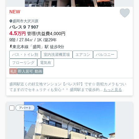
NEW
盛岡市大沢川原
パレス９７
907
4.5
万円
管理/共益費4,000円
9階 / 27.84㎡ / 1K /築29年
東北本線「盛岡」駅 徒歩9分
バス・トイレ別
室内洗濯機置場
エアコン
バルコニー
フローリング
電気有
礼0
即入居可
動画
盛岡駅近くの好立地マンション【パレス97】です☆ 防犯カメラもつい
てますのでセキュリティも安心＾＾ 盛岡駅まで徒歩約...
もっと見る
アパート