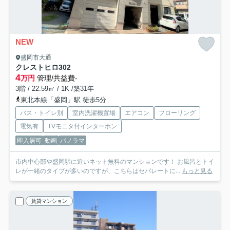
NEW
盛岡市大通
クレストヒロ
302
4
万円
管理/共益費-
3階 / 22.59㎡ / 1K /築31年
東北本線「盛岡」駅 徒歩5分
バス・トイレ別
室内洗濯機置場
エアコン
フローリング
電気有
TVモニタ付インターホン
即入居可
動画
パノラマ
市内中心部や盛岡駅に近いネット無料のマンションです！ お風呂とトイ
レが一緒のタイプが多いのですが、こちらはセパレートに...
もっと見る
賃貸マンション