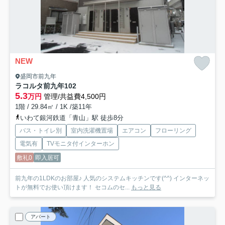
NEW
盛岡市前九年
ラコルタ前九年
102
5.3
万円
管理/共益費4,500円
1階 / 29.84㎡ / 1K /築11年
いわて銀河鉄道「青山」駅 徒歩8分
バス・トイレ別
室内洗濯機置場
エアコン
フローリング
電気有
TVモニタ付インターホン
敷礼0
即入居可
前九年の1LDKのお部屋♪ 人気のシステムキッチンです(^^) インターネッ
トが無料でお使い頂けます！ セコムのセ...
もっと見る
アパート