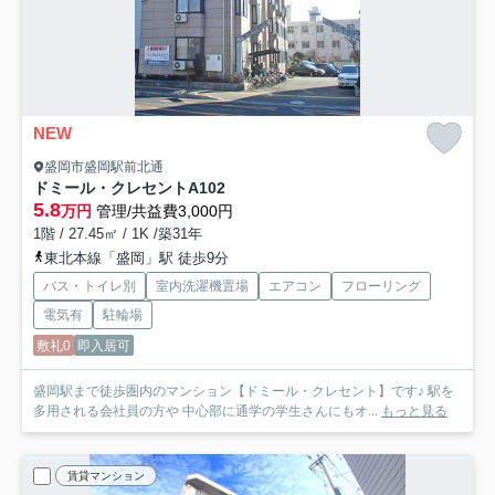
NEW
盛岡市盛岡駅前北通
ドミール・クレセントA
102
5.8
万円
管理/共益費3,000円
1階 / 27.45㎡ / 1K /築31年
東北本線「盛岡」駅 徒歩9分
バス・トイレ別
室内洗濯機置場
エアコン
フローリング
電気有
駐輪場
敷礼0
即入居可
盛岡駅まで徒歩圏内のマンション【ドミール・クレセント】です♪ 駅を
多用される会社員の方や 中心部に通学の学生さんにもオ...
もっと見る
賃貸マンション