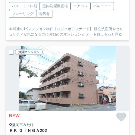
バス・トイレ別
室内洗濯機置場
エアコン
バルコニー
フローリング
電気有
本町通の1Kマンション物件【ロジェボアソナード】 独立洗面所やセキ
ュリティが気になる方にお勧めのマンション☆ オートロ...
もっと見る
賃貸マンション
NEW
盛岡市みたけ
ＲＫ ＧＩＮＧＡ
202