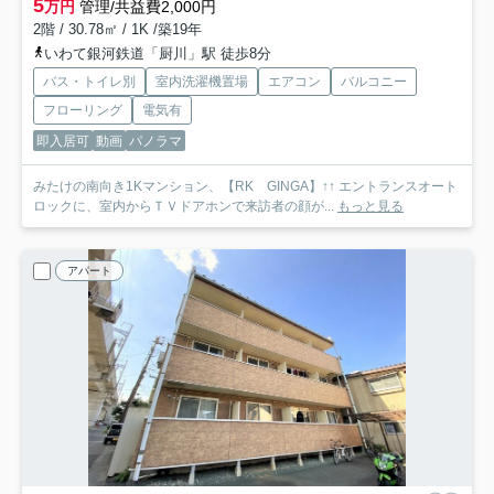
5
万円
管理/共益費2,000円
2階 / 30.78㎡ / 1K /築19年
いわて銀河鉄道「厨川」駅 徒歩8分
バス・トイレ別
室内洗濯機置場
エアコン
バルコニー
フローリング
電気有
即入居可
動画
パノラマ
みたけの南向き1Kマンション、【RK GINGA】↑↑ エントランスオート
ロックに、室内からＴＶドアホンで来訪者の顔が...
もっと見る
アパート