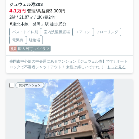
ジュウェル寿
203
4.1
万円
管理/共益費3,000円
2階 / 21.87㎡ / 1K /築24年
東北本線「盛岡」駅 徒歩15分
バス・トイレ別
室内洗濯機置場
エアコン
フローリング
電気有
駐輪場
礼0
即入居可
パノラマ
盛岡市中心部の中央通にあるマンション【ジュウェル寿】です♪ オート
ロックで不審者シャットアウト！ 女性は嬉しいですね（...
もっと見る
賃貸マンション