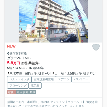
NEW
盛岡市本町通
グラーベ.Ⅰ
503
5.8
万円
管理/共益費-
5階 / 34.56㎡ / 1K /築30年
東北本線「盛岡」駅 徒歩24分
山田線「上盛岡」駅 徒歩11分
バス・トイレ別
室内洗濯機置場
エアコン
バルコニー
フローリング
電気有
敷礼0
即入居可
動画
盛岡市中心部・本町通1丁目のRCマンション【グラーベ.Ⅰ】 追焚き給
湯も付いていますので経済的ですね(^^) インタ...
もっと見る