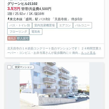
グリーンヒル21
102
3.5
万円
管理/共益費4,500円
1階 / 25.92㎡ / 1K /築16年
東北本線「盛岡」駅 バス8分 「天昌寺前」 停歩5分
バス・トイレ別
室内洗濯機置場
エアコン
バルコニー
フローリング
電気有
敷礼0
即入居可
北天昌寺の１Ｋ鉄筋コンクリート造のマンションです！ ２４時間営業ス
ーパー・コンビニ・お弁当屋さんが徒歩圏内に☆ 南向...
もっと見る
賃貸マンション