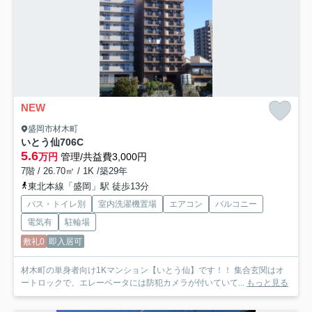
NEW
盛岡市材木町
いとう仙
706C
5.6
万円
管理/共益費3,000円
7階 / 26.70㎡ / 1K /築29年
東北本線「盛岡」駅 徒歩13分
バス・トイレ別
室内洗濯機置場
エアコン
バルコニー
電気有
駐輪場
敷礼0
即入居可
材木町の単身者向け1Kマンション【いとう仙】です！！ 集合玄関はオ
ートロックで、エレーベータには防犯カメラが付いていて...
もっと見る