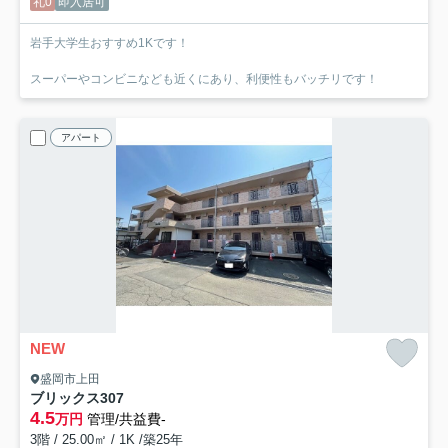
礼0
即入居可
岩手大学生おすすめ1Kです！
スーパーやコンビニなども近くにあり、利便性もバッチリです！
アパート
NEW
盛岡市上田
ブリックス
307
4.5
万円
管理/共益費-
3階 / 25.00㎡ / 1K /築25年