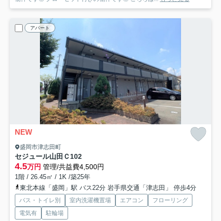
アパート
NEW
盛岡市津志田町
セジュール山田
Ｃ102
4.5
万円
管理/共益費4,500円
1階 / 26.45㎡ / 1K /築25年
東北本線「盛岡」駅 バス22分 岩手県交通「津志田」 停歩4分
バス・トイレ別
室内洗濯機置場
エアコン
フローリング
電気有
駐輪場