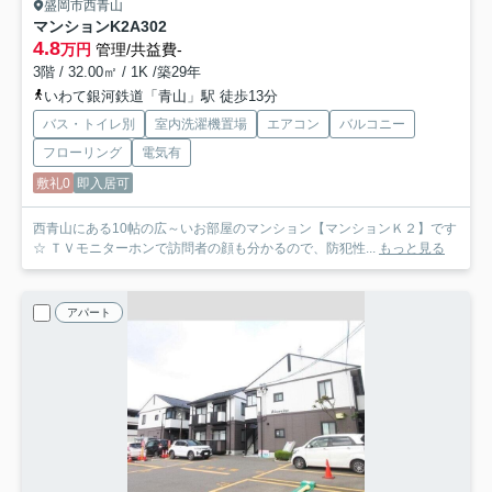
盛岡市西青山
マンションK2
A302
4.8
万円
管理/共益費-
3階 / 32.00㎡ / 1K /築29年
いわて銀河鉄道「青山」駅 徒歩13分
バス・トイレ別
室内洗濯機置場
エアコン
バルコニー
フローリング
電気有
敷礼0
即入居可
西青山にある10帖の広～いお部屋のマンション【マンションＫ２】です
☆ ＴＶモニターホンで訪問者の顔も分かるので、防犯性...
もっと見る
アパート