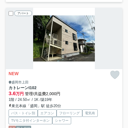
アパート
NEW
盛岡市上田
カトレーンI
102
3.6
万円
管理/共益費2,000円
1階 / 24.50㎡ / 1K /築19年
東北本線「盛岡」駅 徒歩20分
バス・トイレ別
エアコン
フローリング
電気有
TVモニタ付インターホン
シャワー