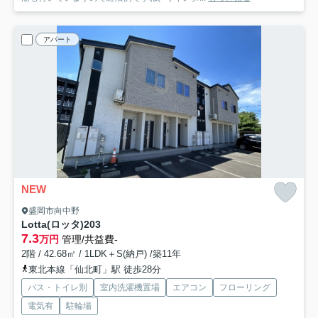
アパート
NEW
盛岡市向中野
Lotta(ロッタ)
203
7.3
万円
管理/共益費-
2階 / 42.68㎡ / 1LDK＋S(納戸) /築11年
東北本線「仙北町」駅 徒歩28分
バス・トイレ別
室内洗濯機置場
エアコン
フローリング
電気有
駐輪場