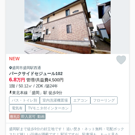
NEW
盛岡市盛岡駅西通
パークサイドセジュール
102
6.8
万円
管理/共益費4,500円
1階 / 50.12㎡ / 2DK /築24年
東北本線「盛岡」駅 徒歩9分
バス・トイレ別
室内洗濯機置場
エアコン
フローリング
電気有
TVモニタ付インターホン
敷礼0
即入居可
動画
盛岡駅まで徒歩9分の好立地です！ 追い焚き・ネット無料・宅配ボック
スなど嬉しい設備が満載です！ 駅近ですが、駐車場も...
もっと見る