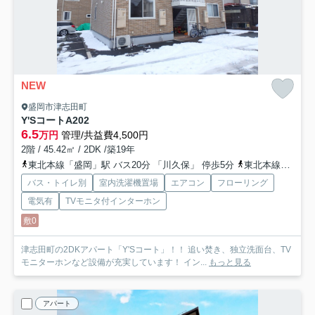
NEW
盛岡市津志田町
Y'SコートA
202
6.5
万円
管理/共益費4,500円
2階 / 45.42㎡ / 2DK /築19年
東北本線「盛岡」駅 バス20分 「川久保」 停歩5分
東北本線「岩手飯岡」駅 徒歩26分
バス・トイレ別
室内洗濯機置場
エアコン
フローリング
電気有
TVモニタ付インターホン
敷0
津志田町の2DKアパート「Y'Sコート」！！ 追い焚き、独立洗面台、TV
モニターホンなど設備が充実しています！ イン...
もっと見る
アパート