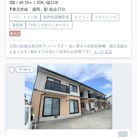
2階 / 49.19㎡ / 2DK /築21年
東北本線「盛岡」駅 徒歩27分
バス・トイレ別
室内洗濯機置場
エアコン
フローリング
電気有
TVモニタ付インターホン
敷礼0
太田の設備充実2DKアパートです！ 追い焚きや浴室乾燥機、独立洗面台
もあります♪ 南向きで日当たり良好のお部屋です(...
もっと見る
アパート