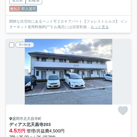
電気有
駐輪場
敷礼0
即入居可
閑静な住宅街にあるペット可２ＤＫアパート【フォレストヒルズ】 イン
ターネット使用料無料(^^)/ お風呂には浴室乾燥...
もっと見る
アパート
盛岡市北天昌寺町
ディアス北天昌寺
203
4.5
万円
管理/共益費4,500円