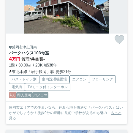
盛岡市津志田南
パークハウス
103号室
4
万円
管理/共益費-
1階 / 30.00㎡ / 2DK /築38年
東北本線「岩手飯岡」駅 徒歩21分
バス・トイレ別
室内洗濯機置場
エアコン
フローリング
電気有
TVモニタ付インターホン
礼0
即入居可
パノラマ
盛岡市エリアでの住まいなら、住み心地も快適な「パークハウス」はい
かがでしょうか！徒歩9分の距離に見前中学校があるのも魅力...
もっと
見る