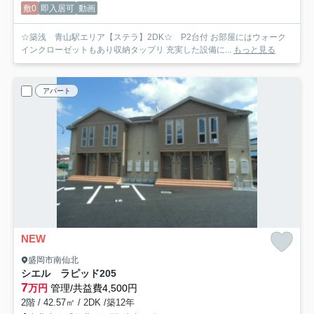
敷0
即入居可
動画
☆築浅 青山駅エリア【ステラ】2DK☆ P2台付 お部屋にはウォーク
インクローゼットもあり収納タップリ 充実した設備に...
もっと見る
アパート
NEW
盛岡市南仙北
シエル ラピッド
205
7
万円
管理/共益費4,500円
2階 / 42.57㎡ / 2DK /築12年