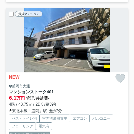
賃貸マンション
NEW
盛岡市大通
マンションストーク
401
6.1
万円
管理/共益費-
4階 / 43.75㎡ / 2DK /築39年
東北本線「盛岡」駅 徒歩7分
バス・トイレ別
室内洗濯機置場
エアコン
バルコニー
フローリング
電気有