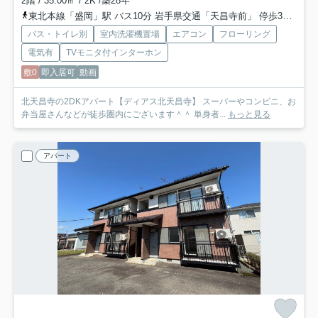
2階 / 35.00㎡ / 2K /築28年
東北本線「盛岡」駅 バス10分 岩手県交通「天昌寺前」 停歩3分
東
バス・トイレ別
室内洗濯機置場
エアコン
フローリング
電気有
TVモニタ付インターホン
敷0
即入居可
動画
北天昌寺の2DKアパート【ディアス北天昌寺】 スーパーやコンビニ、お
弁当屋さんなどが徒歩圏内にございます＾＾ 単身者...
もっと見る
アパート