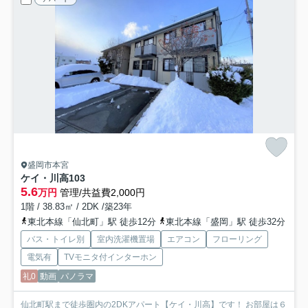
盛岡市本宮
ケイ・川高
103
5.6
万円
管理/共益費2,000円
1階 / 38.83㎡ / 2DK /築23年
東北本線「仙北町」駅 徒歩12分
東北本線「盛岡」駅 徒歩32分
バス・トイレ別
室内洗濯機置場
エアコン
フローリング
電気有
TVモニタ付インターホン
礼0
動画
パノラマ
仙北町駅まで徒歩圏内の2DKアパート【ケイ・川高】です！ お部屋は６