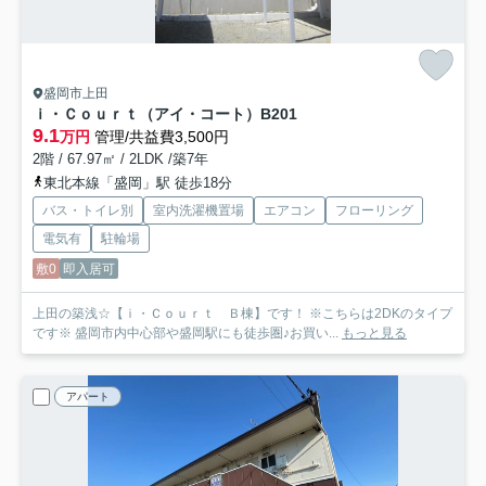
盛岡市上田
ｉ・Ｃｏｕｒｔ（アイ・コート）B
201
9.1
万円
管理/共益費3,500円
2階 / 67.97㎡ / 2LDK /築7年
東北本線「盛岡」駅 徒歩18分
バス・トイレ別
室内洗濯機置場
エアコン
フローリング
電気有
駐輪場
敷0
即入居可
上田の築浅☆【ｉ・Ｃｏｕｒｔ Ｂ棟】です！ ※こちらは2DKのタイプ
です※ 盛岡市内中心部や盛岡駅にも徒歩圏♪お買い...
もっと見る
アパート