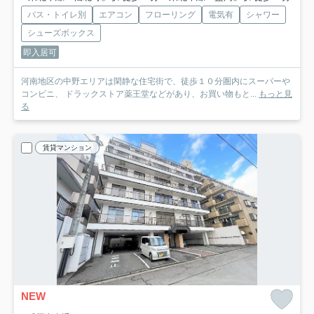
バス・トイレ別
エアコン
フローリング
電気有
シャワー
シューズボックス
即入居可
河南地区の中野エリアは閑静な住宅街で、徒歩１０分圏内にスーパーや
コンビニ、 ドラックストア薬王堂などがあり、お買い物もと...
もっと見
る
賃貸マンション
NEW