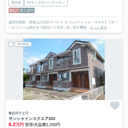
電気有
TVモニタ付インターホン
敷礼0
即入居可
盛岡市西部・西青山の2DKアパート【パルククレール・ササキ】です！
バルコニーは南向きで陽当たり良好♪ 追い焚き機能...
もっと見る
アパート
盛岡市太田
サンシャインスクエア
202
6.2
万円
管理/共益費2,200円