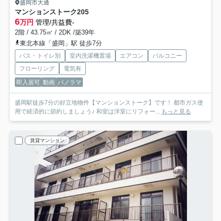
盛岡市大通
マンションストーク
205
6
万円
管理/共益費-
2階 / 43.75㎡ / 2DK /築39年
東北本線「盛岡」駅 徒歩7分
バス・トイレ別
室内洗濯機置場
エアコン
バルコニー
フローリング
電気有
即入居可
動画
パノラマ
盛岡駅徒歩7分の好立地物件【マンションストーク】です！ 都市ガス使
用で経済的に節約しましょう♪ 和室は洋室にリフォー...
もっと見る
賃貸マンション