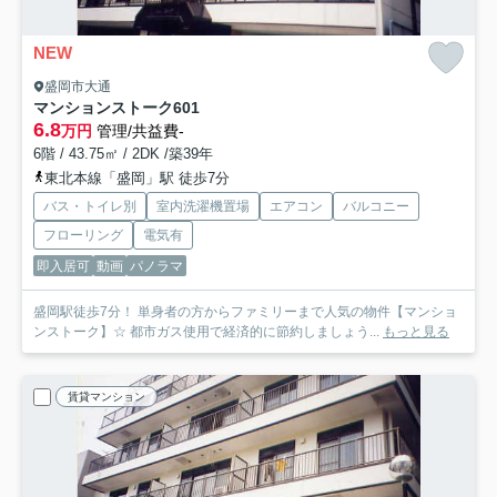
NEW
盛岡市大通
マンションストーク
601
6.8
万円
管理/共益費-
6階 / 43.75㎡ / 2DK /築39年
東北本線「盛岡」駅 徒歩7分
バス・トイレ別
室内洗濯機置場
エアコン
バルコニー
フローリング
電気有
即入居可
動画
パノラマ
盛岡駅徒歩7分！ 単身者の方からファミリーまで人気の物件【マンショ
ンストーク】☆ 都市ガス使用で経済的に節約しましょう...
もっと見る
賃貸マンション