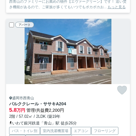
西青山のファミリーにお薦めの物件【エヴァーグリーン】です！ 追い焚
き機能があるので、ご家族が多くてもいつでもポカポカお...
もっと見る
アパート
盛岡市西青山
パルククレール・ササキA
204
5.8
万円
管理/共益費2,200円
2階 / 57.02㎡ / 2LDK /築19年
いわて銀河鉄道「青山」駅 徒歩26分
バス・トイレ別
室内洗濯機置場
エアコン
フローリング