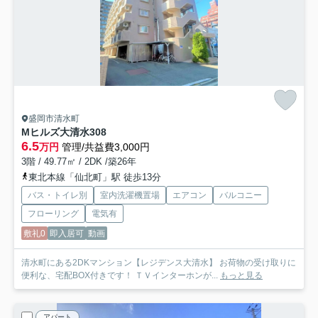
盛岡市清水町
Mヒルズ大清水
308
6.5
万円
管理/共益費3,000円
3階 / 49.77㎡ / 2DK /築26年
東北本線「仙北町」駅 徒歩13分
バス・トイレ別
室内洗濯機置場
エアコン
バルコニー
フローリング
電気有
敷礼0
即入居可
動画
清水町にある2DKマンション【レジデンス大清水】 お荷物の受け取りに
便利な、宅配BOX付きです！ ＴＶインターホンが...
もっと見る
アパート