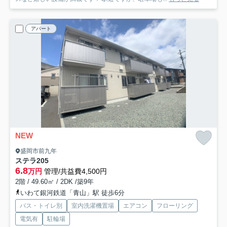
アパート
NEW
盛岡市前九年
ステラ
205
6.8
万円
管理/共益費4,500円
2階 / 49.60㎡ / 2DK /築9年
いわて銀河鉄道「青山」駅 徒歩6分
バス・トイレ別
室内洗濯機置場
エアコン
フローリング
電気有
駐輪場