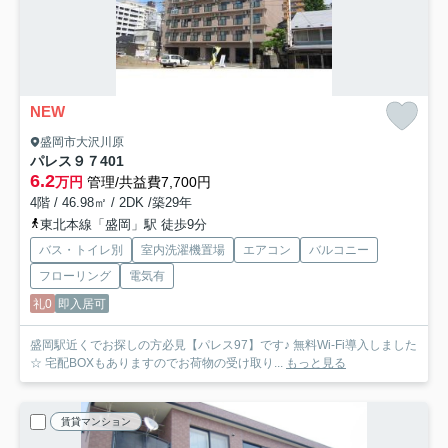
NEW
盛岡市大沢川原
パレス９７
401
6.2
万円
管理/共益費7,700円
4階 / 46.98㎡ / 2DK /築29年
東北本線「盛岡」駅 徒歩9分
バス・トイレ別
室内洗濯機置場
エアコン
バルコニー
フローリング
電気有
礼0
即入居可
盛岡駅近くでお探しの方必見【パレス97】です♪ 無料Wi-Fi導入しました
☆ 宅配BOXもありますのでお荷物の受け取り...
もっと見る
賃貸マンション