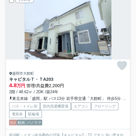
アパート
盛岡市大館町
キャピタルＴ・Ｔ
A203
4.8
万円
管理/共益費2,200円
2階 / 48.62㎡ / 2DK /築24年
東北本線「盛岡」駅 バス13分 岩手県交通「大館町」 停歩5分
田沢湖
バス・トイレ別
室内洗濯機置場
エアコン
フローリング
電気有
駐輪場
礼0
動画
パノラマ
前潟駅・イオン徒歩圏内の2DK【キャピタルT・T】です☆ 追い焚きや