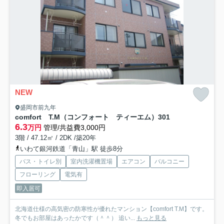
NEW
盛岡市前九年
comfort T.M（コンフォート ティーエム）
301
6.3
万円
管理/共益費3,000円
3階 / 47.12㎡ / 2DK /築20年
いわて銀河鉄道「青山」駅 徒歩8分
バス・トイレ別
室内洗濯機置場
エアコン
バルコニー
フローリング
電気有
即入居可
北海道仕様の高気密の防寒性が優れたマンション【comfort T.M】です。
冬でもお部屋はあったかです（＾＾） 追い...
もっと見る