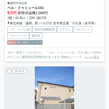
盛岡市津志田
ベル・ドゥミュール
101
5
万円
管理/共益費1,000円
1階 / 42.85㎡ / 2DK /築27年
東北本線「盛岡」駅 バス27分 岩手県交通「川久保（岩手県）」 停歩7分
バス・トイレ別
室内洗濯機置場
エアコン
バルコニー
フローリング
電気有
敷礼0
即入居可
パノラマ
ぜひ一度見ていただきたい、「ベル・ドゥミュール」です♪歩いて325m
のところに盛岡津志田郵便局があります♪収納はシューズ...
もっと見る
アパート