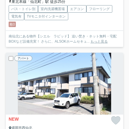
東北本線「仙北町」駅 徒歩25分
バス・トイレ別
室内洗濯機置場
エアコン
フローリング
電気有
TVモニタ付インターホン
敷0
南仙北にある物件【シエル ラピッド】 追い焚き・ネット無料・宅配
BOXなど設備充実！ さらに、ALSOKホームセキュ...
もっと見る
アパート
NEW
盛岡市西仙北