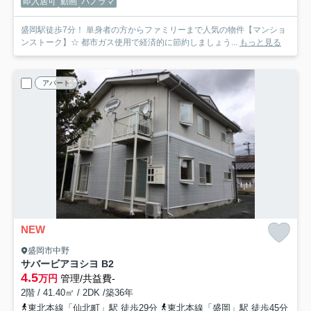
即入居可
動画
パノラマ
盛岡駅徒歩7分！ 単身者の方からファミリーまで人気の物件【マンショ
ンストーク】☆ 都市ガス使用で経済的に節約しましょう...
もっと見る
アパート
NEW
盛岡市中野
サバービアヨシヨ B
2
4.5
万円
管理/共益費-
2階 / 41.40㎡ / 2DK /築36年
東北本線「仙北町」駅 徒歩29分
東北本線「盛岡」駅 徒歩45分