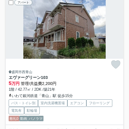
アパート
盛岡市西青山
エヴァーグリーン
103
5
万円
管理/共益費2,200円
1階 / 42.77㎡ / 2DK /築21年
いわて銀河鉄道「青山」駅 徒歩15分
バス・トイレ別
室内洗濯機置場
エアコン
フローリング
電気有
駐輪場
敷礼0
動画
パノラマ