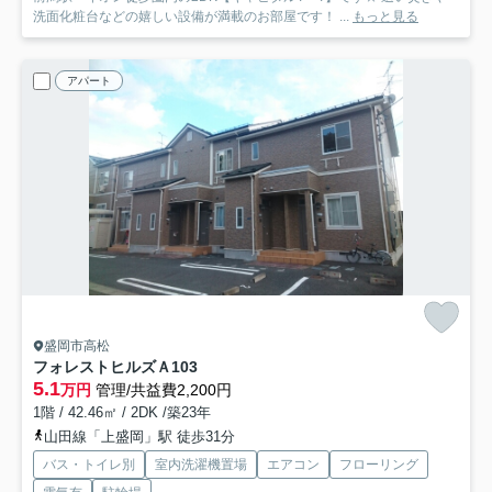
洗面化粧台などの嬉しい設備が満載のお部屋です！ ...
もっと見る
アパート
盛岡市高松
フォレストヒルズＡ
103
5.1
万円
管理/共益費2,200円
1階 / 42.46㎡ / 2DK /築23年
山田線「上盛岡」駅 徒歩31分
バス・トイレ別
室内洗濯機置場
エアコン
フローリング