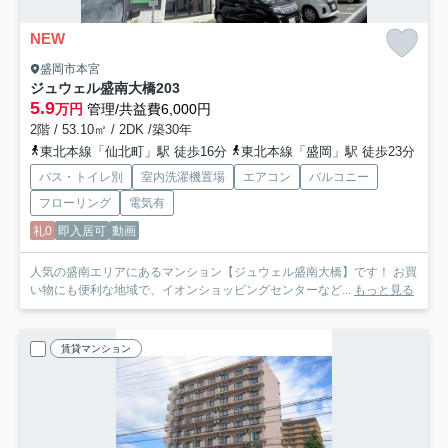
NEW
盛岡市本宮
ジュウェル盛南大橋
203
5.9
万円
管理/共益費6,000円
2階 / 53.10㎡ / 2DK /築30年
東北本線「仙北町」駅 徒歩16分
東北本線「盛岡」駅 徒歩23分
バス・トイレ別
室内洗濯機置場
エアコン
バルコニー
フローリング
電気有
礼0
即入居可
動画
人気の盛南エリアにあるマンション【ジュウェル盛南大橋】です！ お買
い物にも便利な地域で、イオンショッピングセンターなど...
もっと見る
賃貸マンション