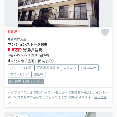
NEW
盛岡市大通
マンションストーク
606
6.5
万円
管理/共益費-
6階 / 45.63㎡ / 2DK /築39年
東北本線「盛岡」駅 徒歩7分
バス・トイレ別
室内洗濯機置場
エアコン
バルコニー
フローリング
電気有
即入居可
動画
パノラマ
ベルプラスワンまで徒歩7分です♪モニターで来訪者を確認し、インター
ホンで対面せずに会話することができます♪化粧品やスタイ...
もっと見
る