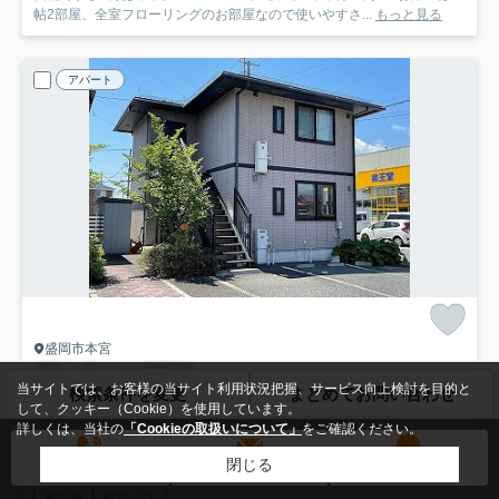
帖2部屋、全室フローリングのお部屋なので使いやすさ...
もっと見る
アパート
盛岡市本宮
グランディールM
B201
当サイトでは、お客様の当サイト利用状況把握、サービス向上検討を目的と
6.2
検索条件を変更
まとめてお問い合わせ
万円
管理/共益費2,000円
して、クッキー（Cookie）を使用しています。
2階 / 45.58㎡ / 2DK /築22年
詳しくは、当社の
「Cookieの取扱いについて」
をご確認ください。
東北本線「盛岡」駅 徒歩34分
閉じる
バス・トイレ別
室内洗濯機置場
エアコン
フローリング
電話する
メールする
LINE
電気有
都市ガス