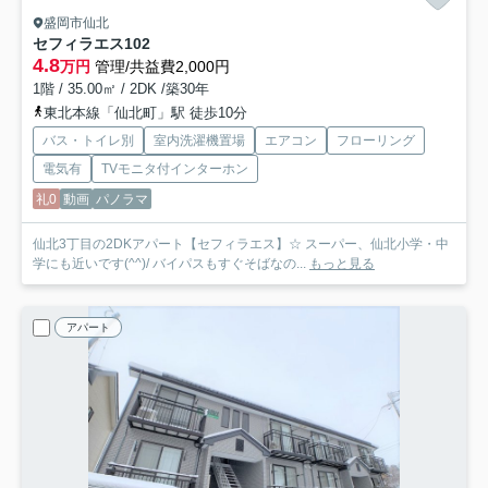
盛岡市仙北
セフィラエス
102
4.8
万円
管理/共益費2,000円
1階 / 35.00㎡ / 2DK /築30年
東北本線「仙北町」駅 徒歩10分
バス・トイレ別
室内洗濯機置場
エアコン
フローリング
電気有
TVモニタ付インターホン
礼0
動画
パノラマ
仙北3丁目の2DKアパート【セフィラエス】☆ スーパー、仙北小学・中
学にも近いです(^^)/ バイパスもすぐそばなの...
もっと見る
アパート