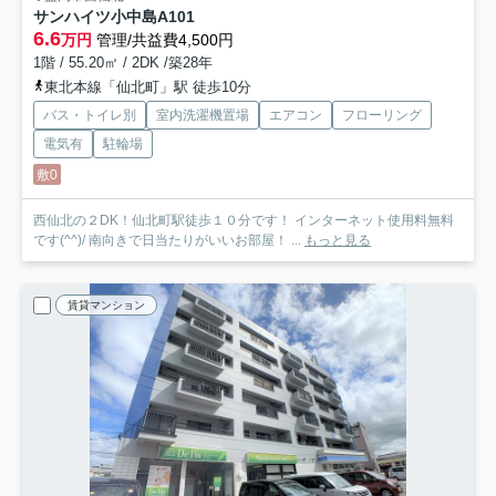
サンハイツ小中島A
101
6.6
万円
管理/共益費4,500円
1階 / 55.20㎡ / 2DK /築28年
東北本線「仙北町」駅 徒歩10分
バス・トイレ別
室内洗濯機置場
エアコン
フローリング
電気有
駐輪場
敷0
西仙北の２DK！仙北町駅徒歩１０分です！ インターネット使用料無料
です(^^)/ 南向きで日当たりがいいお部屋！ ...
もっと見る
賃貸マンション