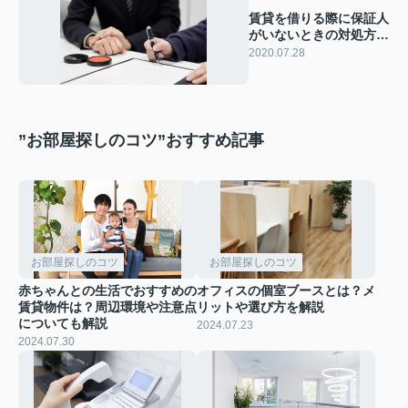
賃貸を借りる際に保証人
がいないときの対処方法
を知りたい！
2020.07.28
”お部屋探しのコツ”おすすめ記事
お部屋探しのコツ
お部屋探しのコツ
赤ちゃんとの生活でおすすめの
オフィスの個室ブースとは？メ
賃貸物件は？周辺環境や注意点
リットや選び方を解説
についても解説
2024.07.23
2024.07.30