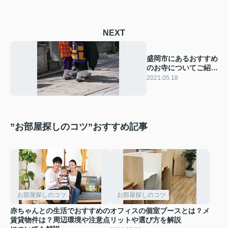
NEXT
盛岡市にあるおすすめ
のお寺についてご紹介
します！
2021.05.18
”お部屋探しのコツ”おすすめ記事
お部屋探しのコツ
お部屋探しのコツ
赤ちゃんとの生活でおすすめの
オフィスの個室ブースとは？メ
賃貸物件は？周辺環境や注意点
リットや選び方を解説