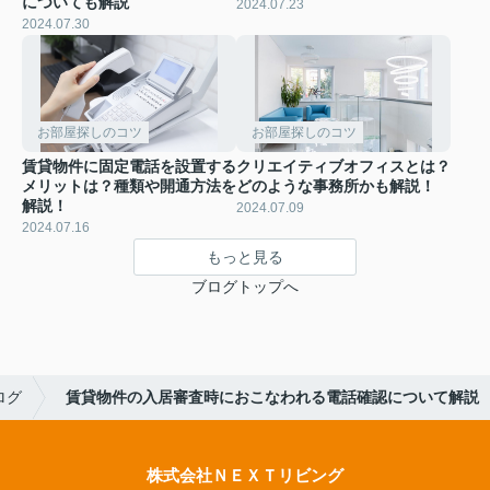
についても解説
2024.07.23
2024.07.30
お部屋探しのコツ
お部屋探しのコツ
賃貸物件に固定電話を設置する
クリエイティブオフィスとは？
メリットは？種類や開通方法を
どのような事務所かも解説！
解説！
2024.07.09
2024.07.16
もっと見る
ブログトップへ
ログ
賃貸物件の入居審査時におこなわれる電話確認について解説
株式会社ＮＥＸＴリビング