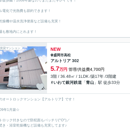
駅徒歩圏！2008年築なのでまだまだキレイです！
ル電化で光熱費も節約できます！
乾燥機や温水洗浄便座など設備も充実！
場も敷地内にとれます！
賃貸マンション
NEW
盛岡市
高松
アルトリア 302
5.7
万円
管理/共益費4,700円
3階 / 36.48㎡ / 1LDK /築17年 /3階建
いわて銀河鉄道
「
青山
」駅 徒歩33分
のオートロックマンション【アルトリア】です！
009年1月築☆
トロック付きなので防犯面もバッチリ(^O^)／
焚き・浴室乾燥機など設備も充実してます♪