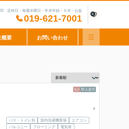
0-15:00 定休日：毎週水曜日・年末年始・ＧＷ・お盆
0
019-621-7001
社概要
お問い合わせ
礼0
即入居可
バス・トイレ別
室内洗濯機置場
エアコン
バルコニー
フローリング
電気有