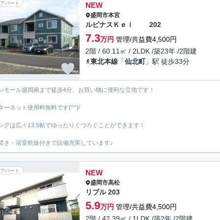
アパート
NEW
盛岡市
本宮
ルピナスＫｅｉ 202
7.3
万円
管理/共益費4,500円
2階 / 60.11㎡ / 2LDK /築23年 /2階建
東北本線
「
仙北町
」駅 徒歩33分
ンモール盛岡南まで徒歩4分、お買い物に便利な立地です！
ターネット使用料無料です(^^)/
ングは広々13.5帖でゆったりくつろぐことができます！
焚き・浴室乾燥付きで設備充実しています♪
アパート
NEW
盛岡市
高松
リブル 203
5.9
万円
管理/共益費4,500円
2階 / 42.39㎡ / 1LDK /築2年 /2階建