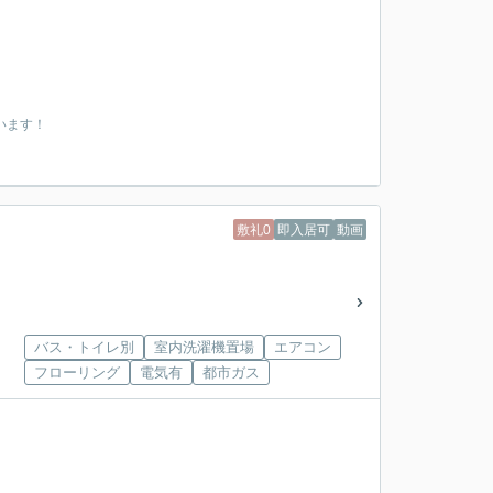
います！
敷礼0
即入居可
動画
バス・トイレ別
室内洗濯機置場
エアコン
フローリング
電気有
都市ガス