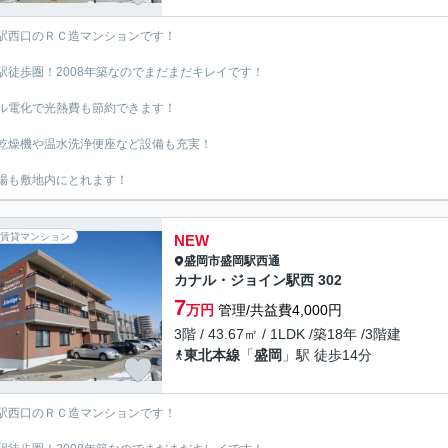
駅西口のＲＣ造マンションです！
駅徒歩圏！2008年築なのでまだまだキレイです！
ル電化で光熱費も節約できます！
乾燥機や温水洗浄便座など設備も充実！
場も敷地内にとれます！
賃貸マンション
NEW
盛岡市
盛岡駅西通
カナル・ジョイン駅西 302
7
万円
管理/共益費4,000円
3階 / 43.67㎡ / 1LDK /築18年 /3階建
東北本線
「
盛岡
」駅 徒歩14分
駅西口のＲＣ造マンションです！