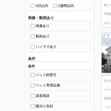
嬉し
3日以内
1週間以内
4号
画像・動画あり
また
画像あり
動画あり
パノラマあり
条件
条件
ペット飼育可
みた
ペット専用設備
イン
楽器相談
浴室
陽当り良好
ＩＨ