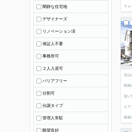
閑静な住宅地
ウォ
デザイナーズ
リノベーション済
保証人不要
事務所可
２人入居可
北山
バリアフリー
収納
分割可
追い
分譲タイプ
エア
国道
管理人常駐
眺望良好