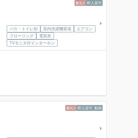
敷礼0
即入居可
バス・トイレ別
室内洗濯機置場
エアコン
フローリング
電気有
TVモニタ付インターホン
敷礼0
即入居可
動画