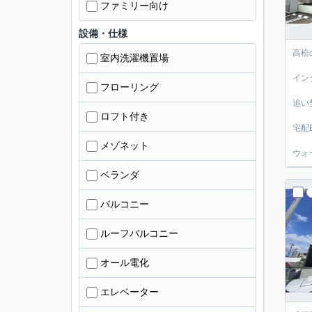
ファミリー向け
設備・仕様
高松
室内洗濯機置場
イン
フローリング
追い
ロフト付き
宅配
メゾネット
ウォ
ベランダ
バルコニー
ルーフバルコニー
オール電化
エレベーター