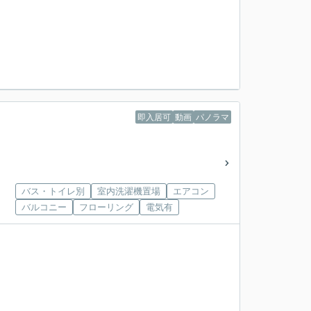
即入居可
動画
パノラマ
バス・トイレ別
室内洗濯機置場
エアコン
バルコニー
フローリング
電気有