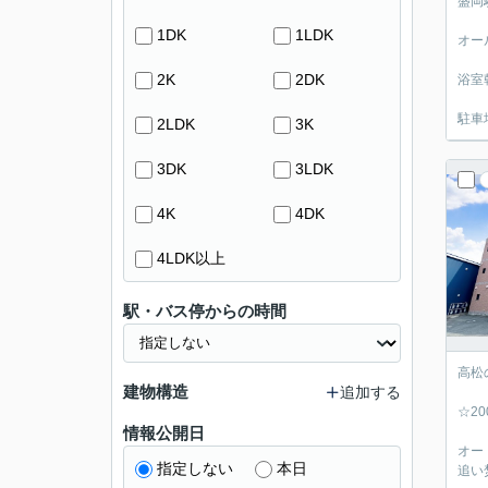
盛岡
1DK
1LDK
オー
2K
2DK
浴室
駐車
2LDK
3K
3DK
3LDK
4K
4DK
4LDK以上
駅・バス停からの時間
高松
建物構造
追加する
☆2
情報公開日
オー
指定しない
本日
追い