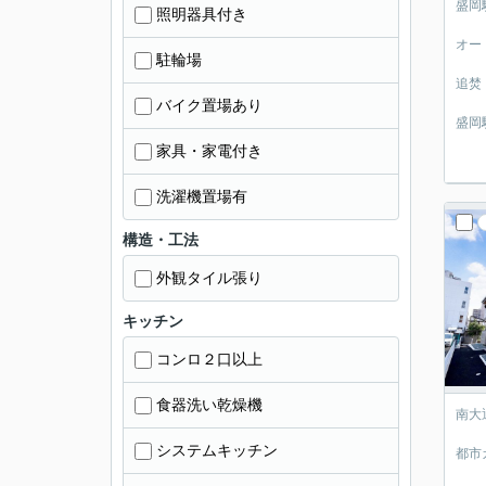
盛岡
照明器具付き
オー
駐輪場
追焚
バイク置場あり
盛岡
家具・家電付き
洗濯機置場有
構造・工法
外観タイル張り
キッチン
コンロ２口以上
食器洗い乾燥機
南大
システムキッチン
都市