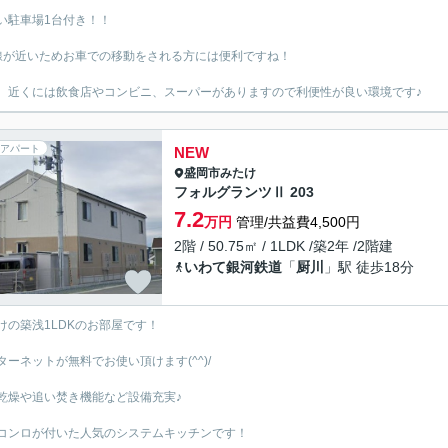
い駐車場1台付き！！
線が近いためお車での移動をされる方には便利ですね！
、近くには飲食店やコンビニ、スーパーがありますので利便性が良い環境です♪
アパート
NEW
盛岡市
みたけ
フォルグランツⅡ 203
7.2
万円
管理/共益費4,500円
2階 / 50.75㎡ / 1LDK /築2年 /2階建
いわて銀河鉄道
「
厨川
」駅 徒歩18分
けの築浅1LDKのお部屋です！
ターネットが無料でお使い頂けます(^^)/
乾燥や追い焚き機能など設備充実♪
コンロが付いた人気のシステムキッチンです！