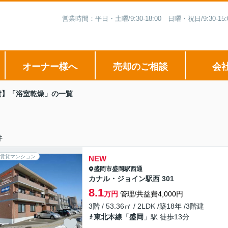
営業時間：平日・土曜/9:30-18:00 日曜・祝日/9:3
オーナー様へ
売却のご相談
会
貸】「浴室乾燥」の一覧
件
賃貸マンション
NEW
盛岡市
盛岡駅西通
カナル・ジョイン駅西 301
8.1
万円
管理/共益費4,000円
3階 / 53.36㎡ / 2LDK /築18年 /3階建
東北本線
「
盛岡
」駅 徒歩13分