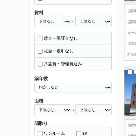
盛岡
賃料
～
盛岡
オー
敷金・保証金なし
浴室
礼金・敷引なし
駐車
共益費・管理費込み
築年数
面積
～
間取り
盛岡
ワンルーム
1K