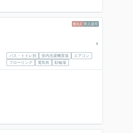
敷礼0
即入居可
バス・トイレ別
室内洗濯機置場
エアコン
フローリング
電気有
駐輪場