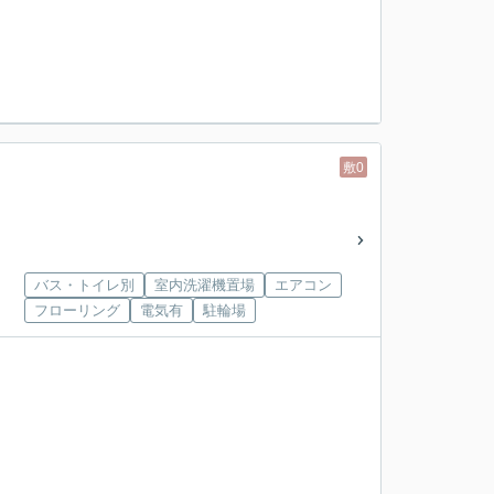
敷0
バス・トイレ別
室内洗濯機置場
エアコン
フローリング
電気有
駐輪場