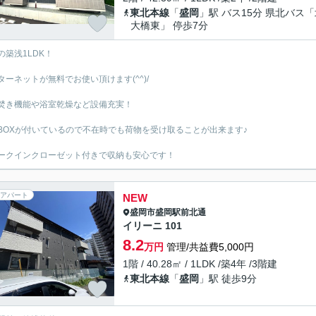
東北本線
「
盛岡
」駅 バス15分 県北バス
大橋東」 停歩7分
の築浅1LDK！
ターネットが無料でお使い頂けます(^^)/
焚き機能や浴室乾燥など設備充実！
BOXが付いているので不在時でも荷物を受け取ることが出来ます♪
ークインクローゼット付きで収納も安心です！
アパート
NEW
盛岡市
盛岡駅前北通
イリーニ 101
8.2
万円
管理/共益費5,000円
1階 / 40.28㎡ / 1LDK /築4年 /3階建
東北本線
「
盛岡
」駅 徒歩9分