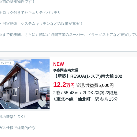
駅前の築浅物件です！
トロック付きでセキュリティバッチリ！
・浴室乾燥・システムキッチンなどの設備が充実！
駅まで徒歩圏、さらに近隣に24時間営業のスーパー、ドラッグストアなど充実して
アパート
NEW
盛岡市
南大通
【新築】RESUA(レスア)南大通 202
12.2
万円
管理/共益費5,000円
2階 / 55.48㎡ / 2LDK /新築 /2階建
東北本線
「
仙北町
」駅 徒歩15分
通の新築2LDK！
ガス仕様で経済的(^^)/