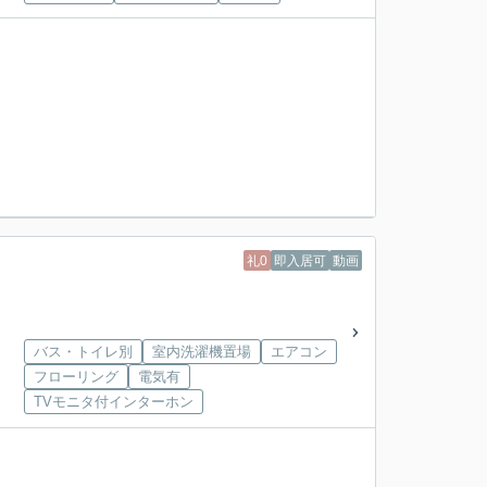
礼0
即入居可
動画
バス・トイレ別
室内洗濯機置場
エアコン
フローリング
電気有
TVモニタ付インターホン