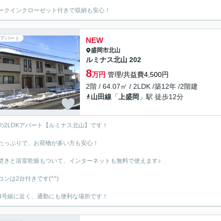
ークインクローゼット付きで収納も安心！
アパート
NEW
盛岡市
北山
ルミナス北山 202
8
万円
管理/共益費4,500円
2階 / 64.07㎡ / 2LDK /築12年 /2階建
山田線
「
上盛岡
」駅 徒歩12分
の2LDKアパート【ルミナス北山】です！
たっぷりで、お荷物が多い方も安心！
焚きと浴室乾燥もついて、インターネットも無料で使えます♪
コンは2台付きです(^^)
4号線に近く、通勤にも便利な場所です！