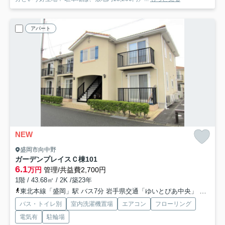
アパート
NEW
盛岡市向中野
ガーデンプレイスＣ棟
101
6.1
万円
管理/共益費2,700円
1階 / 43.68㎡ / 2K /築23年
東北本線「盛岡」駅 バス7分 岩手県交通「ゆいとぴあ中央」 停歩7分
バス・トイレ別
室内洗濯機置場
エアコン
フローリング
電気有
駐輪場