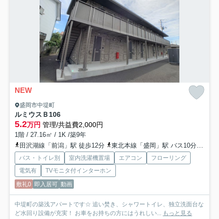
NEW
盛岡市中堤町
ルミウスＢ
106
5.2
万円
管理/共益費2,000円
1階 / 27.16㎡ / 1K /築9年
田沢湖線「前潟」駅 徒歩12分
東北本線「盛岡」駅 バス10分 岩手県交通「長橋南」 停歩5分
バス・トイレ別
室内洗濯機置場
エアコン
フローリング
電気有
TVモニタ付インターホン
敷礼0
即入居可
動画
中堤町の築浅アパートです☆ 追い焚き、シャワートイレ、独立洗面台な
ど水回り設備が充実！ お車をお持ちの方にはうれしい...
もっと見る