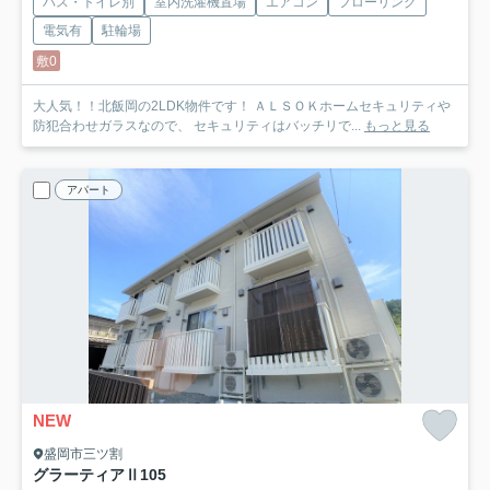
バス・トイレ別
室内洗濯機置場
エアコン
フローリング
電気有
駐輪場
敷0
大人気！！北飯岡の2LDK物件です！ ＡＬＳＯＫホームセキュリティや
防犯合わせガラスなので、 セキュリティはバッチリで...
もっと見る
アパート
NEW
盛岡市三ツ割
グラーティアⅡ
105