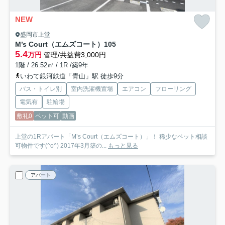
NEW
盛岡市上堂
M’s Court（エムズコート）
105
5.4
万円
管理/共益費3,000円
1階 / 26.52㎡ / 1R /築9年
いわて銀河鉄道「青山」駅 徒歩9分
バス・トイレ別
室内洗濯機置場
エアコン
フローリング
電気有
駐輪場
敷礼0
ペット可
動画
上堂の1Rアパート「M’s Court（エムズコート）」！ 稀少なペット相談
可物件です(^o^) 2017年3月築の...
もっと見る
アパート