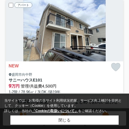
アパート
NEW
盛岡市向中野
サニーハウス
E101
9
万円
管理/共益費4,500円
1-2階 / 78.96㎡ / 3LDK /築19年
東北本線「仙北町」駅 バス15分 「盛岡スコーレ高校前停」 停歩11分
当サイトでは、お客様の当サイト利用状況把握、サービス向上検討を目的と
検索条件を変更
まとめてお問い合わせ
して、クッキー（Cookie）を使用しています。
バス・トイレ別
室内洗濯機置場
エアコン
フローリング
詳しくは、当社の
「Cookieの取扱いについて」
をご確認ください。
電気有
駐輪場
閉じる
敷0
即入居可
動画
電話する
メールする
LINE