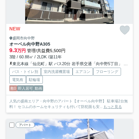
NEW
盛岡市向中野
オーベル向中野A
305
9.3
万円
管理/共益費5,500円
3階 / 60.88㎡ / 2LDK /築11年
東北本線「仙北町」駅 バス20分 岩手県交通「向中野5丁目」 停歩6分
バス・トイレ別
室内洗濯機置場
エアコン
フローリング
電気有
駐輪場
敷0
即入居可
動画
人気の盛南エリア・向中野のアパート【オーベル向中野】 駐車場2台無
料！ セコムのホームセキュリティも付いて防犯面も安...
もっと見る
アパート