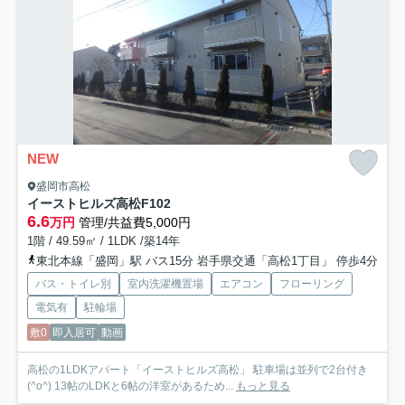
NEW
盛岡市高松
イーストヒルズ高松
F102
6.6
万円
管理/共益費5,000円
1階 / 49.59㎡ / 1LDK /築14年
東北本線「盛岡」駅 バス15分 岩手県交通「高松1丁目」 停歩4分
バス・トイレ別
室内洗濯機置場
エアコン
フローリング
電気有
駐輪場
敷0
即入居可
動画
高松の1LDKアパート「イーストヒルズ高松」 駐車場は並列で2台付き
(^o^) 13帖のLDKと6帖の洋室があるため...
もっと見る