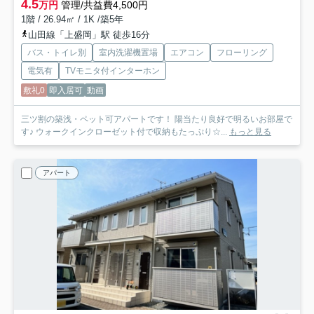
4.5
万円
管理/共益費4,500円
1階 / 26.94㎡ / 1K /築5年
山田線「上盛岡」駅 徒歩16分
バス・トイレ別
室内洗濯機置場
エアコン
フローリング
電気有
TVモニタ付インターホン
敷礼0
即入居可
動画
三ツ割の築浅・ペット可アパートです！ 陽当たり良好で明るいお部屋で
す♪ ウォークインクローゼット付で収納もたっぷり☆...
もっと見る
アパート