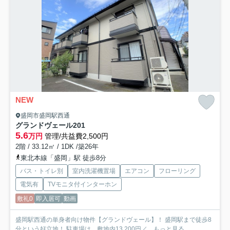
NEW
盛岡市盛岡駅西通
グランドヴェール
201
5.6
万円
管理/共益費2,500円
2階 / 33.12㎡ / 1DK /築26年
東北本線「盛岡」駅 徒歩8分
バス・トイレ別
室内洗濯機置場
エアコン
フローリング
電気有
TVモニタ付インターホン
敷礼0
即入居可
動画
盛岡駅西通の単身者向け物件【グランドヴェール】！ 盛岡駅まで徒歩8
分という好立地！ 駐車場は、敷地内13,200円／...
もっと見る