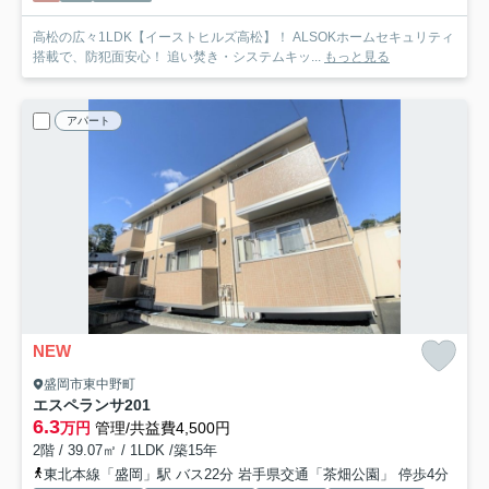
高松の広々1LDK【イーストヒルズ高松】！ ALSOKホームセキュリティ
搭載で、防犯面安心！ 追い焚き・システムキッ...
もっと見る
アパート
NEW
盛岡市東中野町
エスペランサ
201
6.3
万円
管理/共益費4,500円
2階 / 39.07㎡ / 1LDK /築15年
東北本線「盛岡」駅 バス22分 岩手県交通「茶畑公園」 停歩4分