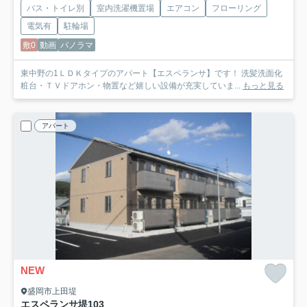
バス・トイレ別
室内洗濯機置場
エアコン
フローリング
電気有
駐輪場
敷0
動画
パノラマ
東中野の1ＬＤＫタイプのアパート【エスペランサ】です！ 洗髪洗面化
粧台・ＴＶドアホン・物置など嬉しい設備が充実していま...
もっと見る
アパート
NEW
盛岡市上田堤
エスペランサ堤
103