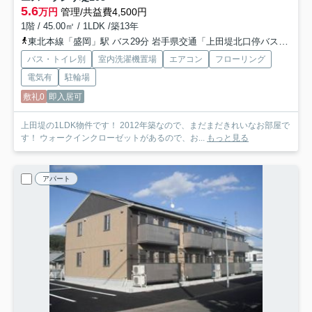
5.6
万円
管理/共益費4,500円
1階 / 45.00㎡ / 1LDK /築13年
東北本線「盛岡」駅 バス29分 岩手県交通「上田堤北口停バス停」 停歩3分
バス・トイレ別
室内洗濯機置場
エアコン
フローリング
電気有
駐輪場
敷礼0
即入居可
上田堤の1LDK物件です！ 2012年築なので、まだまだきれいなお部屋で
す！ ウォークインクローゼットがあるので、お...
もっと見る
アパート