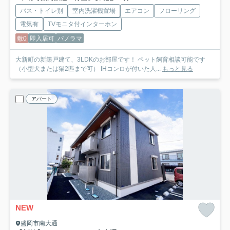
バス・トイレ別
室内洗濯機置場
エアコン
フローリング
電気有
TVモニタ付インターホン
敷0
即入居可
パノラマ
大新町の新築戸建て、3LDKのお部屋です！ ペット飼育相談可能です
（小型犬または猫2匹まで可） IHコンロが付いた人...
もっと見る
アパート
NEW
盛岡市南大通