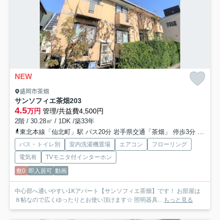
NEW
盛岡市茶畑
サンソフィエ茶畑
203
4.5
万円
管理/共益費4,500円
2階 / 30.28㎡ / 1DK /築33年
東北本線「仙北町」駅 バス20分 岩手県交通「茶畑」 停歩3分
東北本
バス・トイレ別
室内洗濯機置場
エアコン
フローリング
電気有
TVモニタ付インターホン
敷0
即入居可
動画
中心部へ通いやすい1Kアパート【サンソフィエ茶畑】です！ お部屋は
８帖なので広くゆったりとお使い頂けます☆ 照明器具...
もっと見る