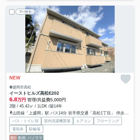
アパート
NEW
盛岡市高松
イーストヒルズ高松E
202
6.8
万円
管理/共益費5,000円
2階 / 45.42㎡ / 1LDK /築14年
山田線「上盛岡」駅 バス14分 岩手県交通「高松1丁目」 停歩5分
い
バス・トイレ別
室内洗濯機置場
エアコン
フローリング
電気有
駐輪場
敷0
動画
パノラマ