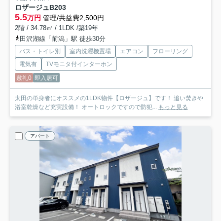
ロザージュB
203
5.5
万円
管理/共益費2,500円
2階 / 34.78㎡ / 1LDK /築19年
田沢湖線「前潟」駅 徒歩30分
バス・トイレ別
室内洗濯機置場
エアコン
フローリング
電気有
TVモニタ付インターホン
敷礼0
即入居可
太田の単身者にオススメの1LDK物件【ロザージュ】です！ 追い焚きや
浴室乾燥など充実設備！ オートロックですので防犯...
もっと見る
アパート