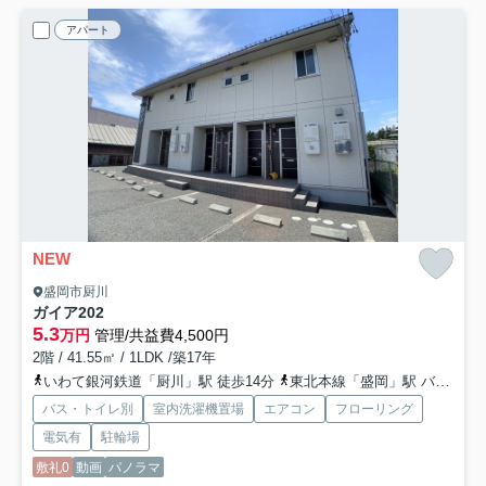
アパート
NEW
盛岡市厨川
ガイア
202
5.3
万円
管理/共益費4,500円
2階 / 41.55㎡ / 1LDK /築17年
いわて銀河鉄道「厨川」駅 徒歩14分
東北本線「盛岡」駅 バス25分 「北厨川小学校前」 停歩4分
バス・トイレ別
室内洗濯機置場
エアコン
フローリング
電気有
駐輪場
敷礼0
動画
パノラマ