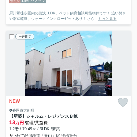
敷礼0
動画
パノラマ
厨川駅徒歩圏内の築浅1LDK、ペット飼育相談可能物件です！ 追い焚き
や浴室乾燥、ウォークインクローゼットあり！ さら...
もっと見る
一戸建て
NEW
盛岡市大新町
【新築】シャルム・レジデンス
Ｂ棟
13
万円
管理/共益費-
1-2階 / 79.49㎡ / 3LDK /新築
いわて銀河鉄道「青山」駅 徒歩16分