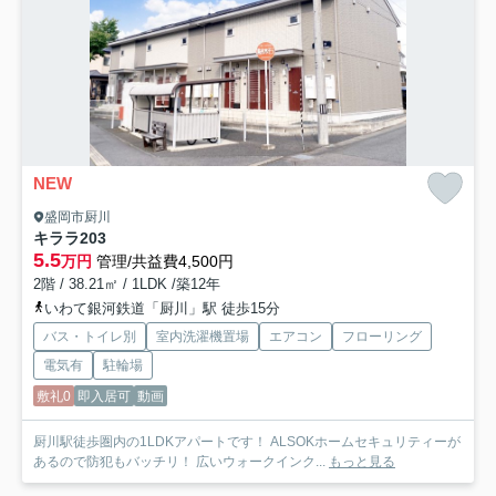
NEW
盛岡市厨川
キララ
203
5.5
万円
管理/共益費4,500円
2階 / 38.21㎡ / 1LDK /築12年
いわて銀河鉄道「厨川」駅 徒歩15分
バス・トイレ別
室内洗濯機置場
エアコン
フローリング
電気有
駐輪場
敷礼0
即入居可
動画
厨川駅徒歩圏内の1LDKアパートです！ ALSOKホームセキュリティーが
あるので防犯もバッチリ！ 広いウォークインク...
もっと見る