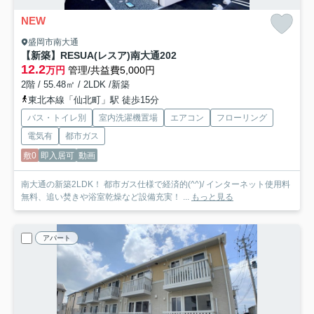
NEW
盛岡市南大通
【新築】RESUA(レスア)南大通
202
12.2
万円
管理/共益費5,000円
2階 / 55.48㎡ / 2LDK /新築
東北本線「仙北町」駅 徒歩15分
バス・トイレ別
室内洗濯機置場
エアコン
フローリング
電気有
都市ガス
敷0
即入居可
動画
南大通の新築2LDK！ 都市ガス仕様で経済的(^^)/ インターネット使用料
無料、追い焚きや浴室乾燥など設備充実！ ...
もっと見る
アパート