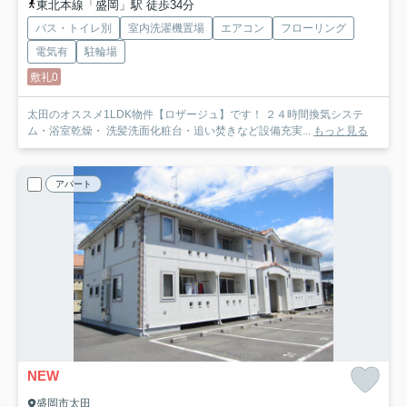
東北本線「盛岡」駅 徒歩34分
バス・トイレ別
室内洗濯機置場
エアコン
フローリング
電気有
駐輪場
敷礼0
太田のオススメ1LDK物件【ロザージュ】です！ ２４時間換気システ
ム・浴室乾燥・ 洗髪洗面化粧台・追い焚きなど設備充実...
もっと見る
アパート
NEW
盛岡市太田