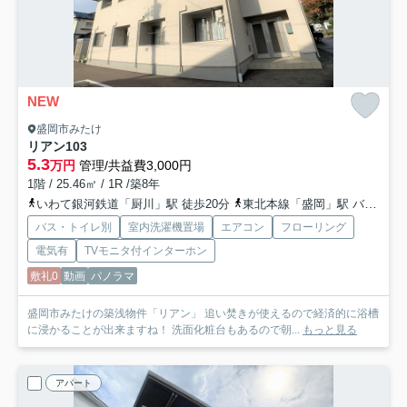
NEW
盛岡市みたけ
リアン
103
5.3
万円
管理/共益費3,000円
1階 / 25.46㎡ / 1R /築8年
いわて銀河鉄道「厨川」駅 徒歩20分
東北本線「盛岡」駅 バス17分 岩手県北バス「青少年会館前」 停歩1分
バス・トイレ別
室内洗濯機置場
エアコン
フローリング
電気有
TVモニタ付インターホン
敷礼0
動画
パノラマ
盛岡市みたけの築浅物件「リアン」 追い焚きが使えるので経済的に浴槽
に浸かることが出来ますね！ 洗面化粧台もあるので朝...
もっと見る
アパート