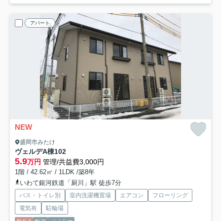
アパート
NEW
盛岡市みたけ
ヴェルデA棟
102
5.9
万円
管理/共益費3,000円
1階 / 42.62㎡ / 1LDK /築8年
いわて銀河鉄道「厨川」駅 徒歩7分
バス・トイレ別
室内洗濯機置場
エアコン
フローリング
電気有
駐輪場