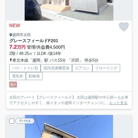
NEW
盛岡市太田
グレースフィールド
F201
7.2
万円
管理/共益費4,500円
2階 / 48.25㎡ / 1LDK /築14年
東北本線「盛岡」駅 バス15分 「沢田」 停歩5分
バス・トイレ別
室内洗濯機置場
エアコン
フローリング
電気有
駐輪場
敷0
太田のアパート【グレースフィールド】 太田は盛岡駅や中心部へもお車
でアクセスしやすく、南イオンや盛岡インターチェンジに...
もっと見る
アパート