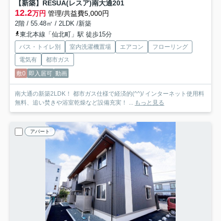
【新築】RESUA(レスア)南大通
201
12.2
万円
管理/共益費5,000円
2階 / 55.48㎡ / 2LDK /新築
東北本線「仙北町」駅 徒歩15分
バス・トイレ別
室内洗濯機置場
エアコン
フローリング
電気有
都市ガス
敷0
即入居可
動画
南大通の新築2LDK！ 都市ガス仕様で経済的(^^)/ インターネット使用料
無料、追い焚きや浴室乾燥など設備充実！ ...
もっと見る
アパート