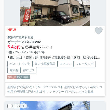
NEW
盛岡市盛岡駅西通
ガーデニアパレス
202
5.4
万円
管理/共益費2,000円
2階 / 26.31㎡ / 1K /築27年
東北本線「盛岡」駅 徒歩5分
東北新幹線「盛岡」駅 徒歩11分
いわ
バス・トイレ別
室内洗濯機置場
エアコン
フローリング
電気有
都市ガス
敷礼0
即入居可
盛岡駅まで徒歩5分♪【ガーデニアパレス】 盛岡ではめずらしい都市ガス
使用で光熱費も抑えられます！ シャンプードレッサ...
もっと見る
アパート