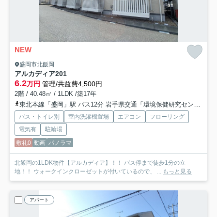
NEW
盛岡市北飯岡
アルカディア
201
6.2
万円
管理/共益費4,500円
2階 / 40.48㎡ / 1LDK /築17年
東北本線「盛岡」駅 バス12分 岩手県交通「環境保健研究センター」 停歩1分
バス・トイレ別
室内洗濯機置場
エアコン
フローリング
電気有
駐輪場
敷礼0
動画
パノラマ
北飯岡の1LDK物件【アルカディア】！！ バス停まで徒歩1分の立
地！！ ウォークインクローゼットが付いているので、 ...
もっと見る
アパート