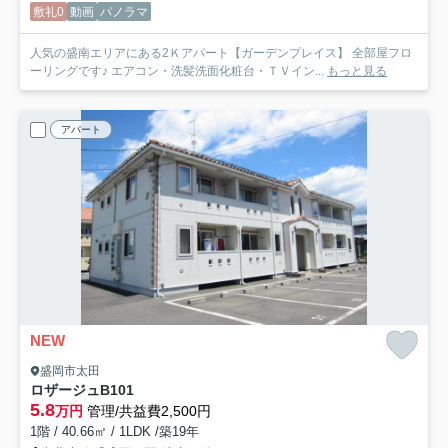
敷礼0
動画
パノラマ
人気の盛南エリアにある2Ｋアパート【ガーデンプレイス】 全部屋フロ
ーリングです♪ エアコン・洗髪洗面化粧台・ＴＶイン...
もっと見る
アパート
NEW
盛岡市太田
ロザージュB
101
5.8
万円
管理/共益費2,500円
1階 / 40.66㎡ / 1LDK /築19年