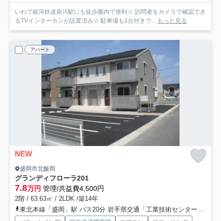
いわて銀河鉄道厨川駅にも徒歩圏内で便利☆ 訪問者をカメラで確認でき
るTVインターホンが設置済み☆ 駐車場も1台付きで...
もっと見る
アパート
NEW
盛岡市北飯岡
グランディフローラ
201
7.8
万円
管理/共益費4,500円
2階 / 63.63㎡ / 2LDK /築14年
東北本線「盛岡」駅 バス20分 岩手県交通「工業技術センター前」 停歩3分