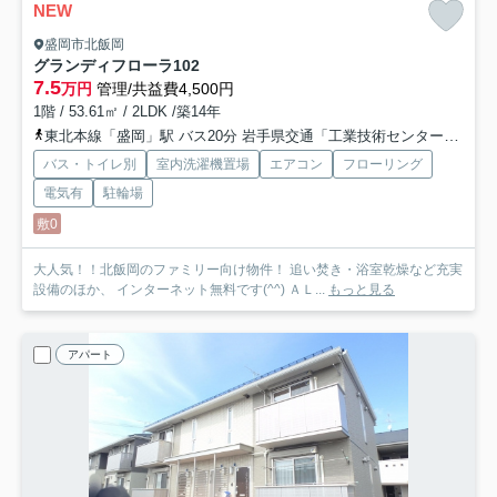
NEW
盛岡市北飯岡
グランディフローラ
102
7.5
万円
管理/共益費4,500円
1階 / 53.61㎡ / 2LDK /築14年
東北本線「盛岡」駅 バス20分 岩手県交通「工業技術センター前」 停歩3分
バス・トイレ別
室内洗濯機置場
エアコン
フローリング
電気有
駐輪場
敷0
大人気！！北飯岡のファミリー向け物件！ 追い焚き・浴室乾燥など充実
設備のほか、 インターネット無料です(^^) ＡＬ...
もっと見る
アパート