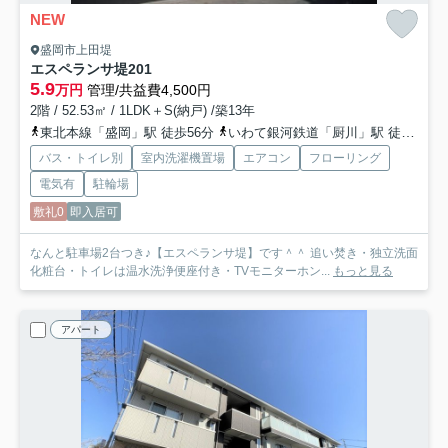
NEW
盛岡市上田堤
エスペランサ堤
201
5.9
万円
管理/共益費4,500円
2階 / 52.53㎡ / 1LDK＋S(納戸) /築13年
東北本線「盛岡」駅 徒歩56分
いわて銀河鉄道「厨川」駅 徒歩44分
バス・トイレ別
室内洗濯機置場
エアコン
フローリング
電気有
駐輪場
敷礼0
即入居可
なんと駐車場2台つき♪【エスペランサ堤】です＾＾ 追い焚き・独立洗面
化粧台・トイレは温水洗浄便座付き・TVモニターホン...
もっと見る
アパート