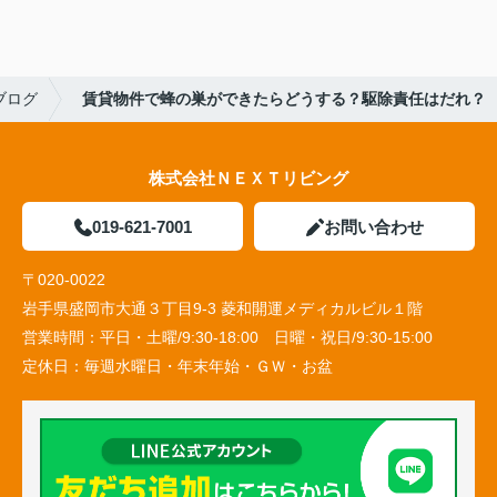
ブログ
賃貸物件で蜂の巣ができたらどうする？駆除責任はだれ？
株式会社ＮＥＸＴリビング
019-621-7001
お問い合わせ
〒020-0022
岩手県盛岡市大通３丁目9-3 菱和開運メディカルビル１階
営業時間：
平日・土曜/9:30-18:00 日曜・祝日/9:30-15:00
定休日：
毎週水曜日・年末年始・ＧＷ・お盆